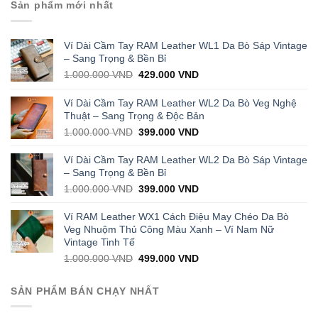
Sản phẩm mới nhất
Ví Dài Cầm Tay RAM Leather WL1 Da Bò Sáp Vintage
– Sang Trọng & Bền Bỉ
Original
Current
1.000.000
VND
429.000
VND
price
price
was:
is:
Ví Dài Cầm Tay RAM Leather WL2 Da Bò Veg Nghệ
1.000.000 VND.
429.000 VND.
Thuật – Sang Trọng & Độc Bản
Original
Current
1.000.000
VND
399.000
VND
price
price
was:
is:
Ví Dài Cầm Tay RAM Leather WL2 Da Bò Sáp Vintage
1.000.000 VND.
399.000 VND.
– Sang Trọng & Bền Bỉ
Original
Current
1.000.000
VND
399.000
VND
price
price
was:
is:
Ví RAM Leather WX1 Cách Điệu May Chéo Da Bò
1.000.000 VND.
399.000 VND.
Veg Nhuộm Thủ Công Màu Xanh – Ví Nam Nữ
Vintage Tinh Tế
Original
Current
1.000.000
VND
499.000
VND
price
price
was:
is:
SẢN PHẨM BÁN CHẠY NHẤT
1.000.000 VND.
499.000 VND.