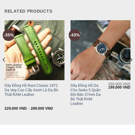
RELATED PRODUCTS
-35%
-43%
350.000
VND
Dây Đồng Hồ Ram Classic 1972
Dây Đồng Hồ Da
Original
Cu
199.000
VND
Da Veg Cao Cấp Xanh Lá Da Bò
Cho Seiko 5 Quân
price
pr
was:
is:
Thật RAM Leather
Đội Bản 37mm Da
350.000 VND.
19
Bò Thật RAM
Leather
229.000
VND
–
289.000
VND