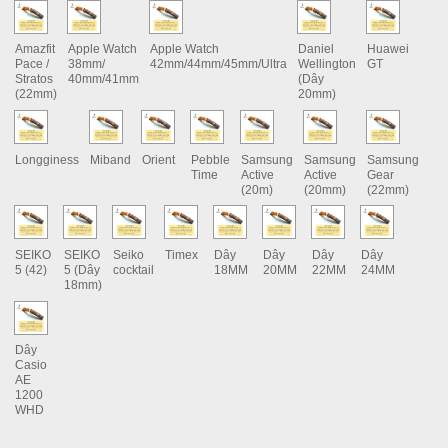
Amazfit
Apple Watch
Apple Watch
Daniel
Huawei
Pace /
38mm/
42mm/44mm/45mm/Ultra
Wellington
GT
Stratos
40mm/41mm
(Dây
(22mm)
20mm)
Longginess
Miband
Orient
Pebble
Samsung
Samsung
Samsung
Time
Active
Active
Gear
(20m)
(20mm)
(22mm)
SEIKO
SEIKO
Seiko
Timex
Dây
Dây
Dây
Dây
5 (42)
5 (Dây
cocktail
18MM
20MM
22MM
24MM
18mm)
Dây
Casio
AE
1200
WHD