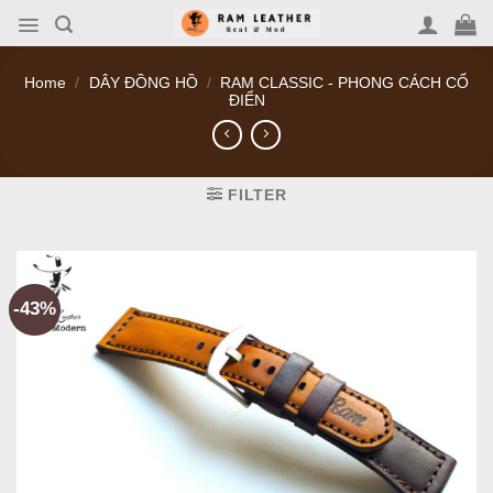
Skip
to
content
Home
/
DÂY ĐỒNG HỒ
/
RAM CLASSIC - PHONG CÁCH CỔ
ĐIỂN
FILTER
-43%