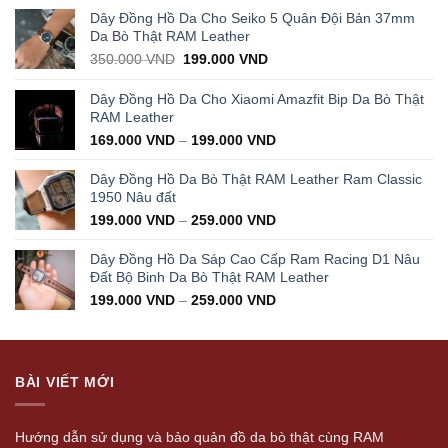
Dây Đồng Hồ Da Cho Seiko 5 Quân Đội Bản 37mm
Da Bò Thật RAM Leather
Original
Current
350.000
VND
199.000
VND
price
price
was:
is:
Dây Đồng Hồ Da Cho Xiaomi Amazfit Bip Da Bò Thật
350.000 VND.
199.000 VND.
RAM Leather
169.000
VND
–
199.000
VND
Dây Đồng Hồ Da Bò Thật RAM Leather Ram Classic
1950 Nâu đất
199.000
VND
–
259.000
VND
Dây Đồng Hồ Da Sáp Cao Cấp Ram Racing D1 Nâu
Đất Bộ Binh Da Bò Thật RAM Leather
199.000
VND
–
259.000
VND
BÀI VIẾT MỚI
Hướng dẫn sử dụng và bảo quản đồ da bò thật cùng RAM