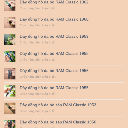
Dây đồng hồ da bò RAM Classic 1962
hồ
CHỤP
da
ở
Chức năng bình luận bị tắt
HÌNH
bò
Dây
QUAN
RAM
đồng
TRỌNG
Dây đồng hồ da bò RAM Classic 1960
Classic
hồ
NHẤT
1963
da
ở
Chức năng bình luận bị tắt
:
bò
Dây
ZEISS,
RAM
đồng
LEICA,
Dây đồng hồ da bò RAM Classic 1959
Classic
hồ
SIGMA
1962
da
ở
Chức năng bình luận bị tắt
ART,
bò
Dây
NIKON
RAM
đồng
NANO,
Dây đồng hồ da bò RAM Classic 1958
Classic
hồ
CANON
1960
da
ở
Chức năng bình luận bị tắt
L…
bò
Dây
RAM
đồng
Dây đồng hồ da bò RAM Classic 1956
Classic
hồ
1959
da
ở
Chức năng bình luận bị tắt
bò
Dây
RAM
đồng
Dây đồng hồ da bò RAM Classic 1955
Classic
hồ
1958
da
ở
Chức năng bình luận bị tắt
bò
Dây
RAM
đồng
Dây đồng hồ da bò sáp RAM Classic 1953
Classic
hồ
1956
da
ở
Chức năng bình luận bị tắt
bò
Dây
RAM
đồng
Dây đồng hồ da bò sáp RAM Classic 1950
Classic
hồ
1955
da
ở