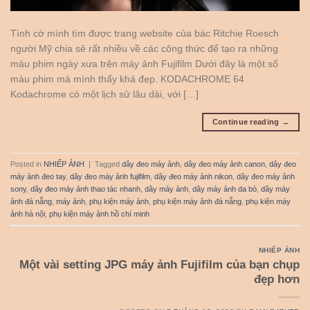
Tình cờ mình tìm được trang website của bác Ritchie Roesch
người Mỹ chia sẻ rất nhiều về các công thức để tạo ra những
màu phim ngày xưa trên máy ảnh Fujifilm Dưới đây là một số
màu phim mà mình thấy khá đẹp. KODACHROME 64
Kodachrome có một lịch sử lâu dài, với […]
Continue reading
→
Posted in
NHIẾP ẢNH
|
Tagged
dây đeo máy ảnh
,
dây đeo máy ảnh canon
,
dây đeo
máy ảnh đeo tay
,
dây đeo máy ảnh fujifilm
,
dây đeo máy ảnh nikon
,
dây đeo máy ảnh
sony
,
dây đeo máy ảnh thao tác nhanh
,
dây máy ảnh
,
dây máy ảnh da bò
,
dây máy
ảnh đà nẵng
,
máy ảnh
,
phụ kiện máy ảnh
,
phụ kiện máy ảnh đà nẵng
,
phụ kiện máy
ảnh hà nội
,
phụ kiện máy ảnh hồ chí minh
NHIẾP ẢNH
Một vài setting JPG máy ảnh Fujifilm của bạn chụp
đẹp hơn