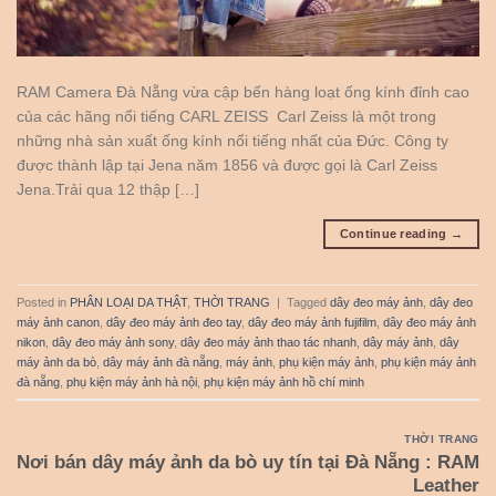
RAM Camera Đà Nẵng vừa cập bến hàng loạt ống kính đỉnh cao
của các hãng nổi tiếng CARL ZEISS Carl Zeiss là một trong
những nhà sản xuất ống kính nổi tiếng nhất của Đức. Công ty
được thành lập tại Jena năm 1856 và được gọi là Carl Zeiss
Jena.Trải qua 12 thập […]
Continue reading
→
Posted in
PHÂN LOẠI DA THẬT
,
THỜI TRANG
|
Tagged
dây đeo máy ảnh
,
dây đeo
máy ảnh canon
,
dây đeo máy ảnh đeo tay
,
dây đeo máy ảnh fujifilm
,
dây đeo máy ảnh
nikon
,
dây đeo máy ảnh sony
,
dây đeo máy ảnh thao tác nhanh
,
dây máy ảnh
,
dây
máy ảnh da bò
,
dây máy ảnh đà nẵng
,
máy ảnh
,
phụ kiện máy ảnh
,
phụ kiện máy ảnh
đà nẵng
,
phụ kiện máy ảnh hà nội
,
phụ kiện máy ảnh hồ chí minh
THỜI TRANG
Nơi bán dây máy ảnh da bò uy tín tại Đà Nẵng : RAM
Leather