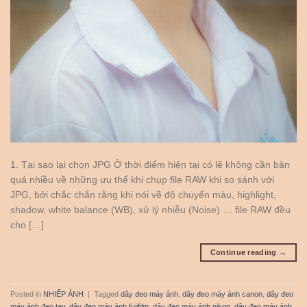
1. Tại sao lại chọn JPG Ở thời điểm hiện tại có lẽ không cần bàn
quá nhiều về những ưu thế khi chụp file RAW khi so sánh với
JPG, bởi chắc chắn rằng khi nói về độ chuyển màu, highlight,
shadow, white balance (WB), xử lý nhiễu (Noise) … file RAW đều
cho […]
Continue reading
→
Posted in
NHIẾP ẢNH
|
Tagged
dây đeo máy ảnh
,
dây đeo máy ảnh canon
,
dây đeo
máy ảnh đeo tay
,
dây đeo máy ảnh fujifilm
,
dây đeo máy ảnh nikon
,
dây đeo máy ảnh