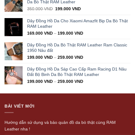
Da Bò Thật RAM Leather
Original
Current
350.000
VND
199.000
VND
price
price
was:
is:
Dây Đồng Hồ Da Cho Xiaomi Amazfit Bip Da Bò Thật
350.000 VND.
199.000 VND.
RAM Leather
169.000
VND
–
199.000
VND
Dây Đồng Hồ Da Bò Thật RAM Leather Ram Classic
1950 Nâu đất
199.000
VND
–
259.000
VND
Dây Đồng Hồ Da Sáp Cao Cấp Ram Racing D1 Nâu
Đất Bộ Binh Da Bò Thật RAM Leather
199.000
VND
–
259.000
VND
BÀI VIẾT MỚI
Hướng dẫn sử dụng và bảo quản đồ da bò thật cùng RAM
Leather nha !