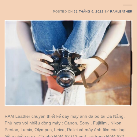
POSTED ON
21 THÁNG 9, 2022
BY
RAMLEATHER
RAM Leather chuyên thiết kế dây máy ảnh da bò tại Đà Nẵng.
Phù hợp với nhiều dòng máy : Canon, Sony , Fujifilm , Nikon,
Pentax, Lumix, Olympus, Leica, Rollei và máy ảnh film các loại.
Gồm nhiều size : Cở nhỏ RAM A2 (13mm), cở trung RAM A22