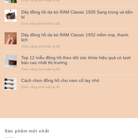
Chức năng bình luận bị tắt
bò
Dây
sáp
đồng
Dây đồng hồ da bò RAM Classic 1928 Sang trọng và bền
RAM
hồ
bỉ
Classic
da
1953
bò
ở
Chức năng bình luận bị tắt
sáp
Dây
RAM
đồng
Dây đồng hồ da bò RAM Classic 1932 mềm mại, thanh
Classic
hồ
lịch
1950
da
ở
Chức năng bình luận bị tắt
bò
Dây
RAM
đồng
Classic
Top 12 mẫu đồng hồ theo dõi sức khỏe hiệu quả có lượt
hồ
1928
bán cao nhất thị trường
da
Sang
ở
Chức năng bình luận bị tắt
bò
trọng
Top
RAM
và
12
Classic
bền
Cách chọn đồng hồ cho nam cổ tay nhỏ
mẫu
1932
bỉ
ở
Chức năng bình luận bị tắt
đồng
mềm
Cách
hồ
mại,
chọn
theo
thanh
đồng
dõi
lịch
hồ
sức
cho
khỏe
nam
hiệu
cổ
quả
tay
có
nhỏ
lượt
Sản phẩm mới nhất
bán