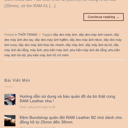
(20mm), cở lớn RAM A1 […]
Continue reading
→
Posted in
THỜI TRANG
|
Tagged
dây đeo máy ảnh
,
dây đeo máy ảnh canon
,
dây
đeo máy ảnh đeo tay
,
dây đeo máy ảnh fujifilm
,
dây đeo máy ảnh nikon
,
dây đeo máy
ảnh sony
,
dây đeo máy ảnh thao tác nhanh
,
dây máy ảnh
,
dây máy ảnh da bò
,
dây
máy ảnh đà nẵng
,
máy ảnh
,
phụ kiện máy ảnh
,
phụ kiện máy ảnh đà nẵng
,
phụ kiện
máy ảnh hà nội
,
phụ kiện máy ảnh hồ chí minh
Bài Viết Mới
Hướng dẫn sử dụng và bảo quản đồ da bò thật cùng
RAM Leather nha !
ở
Chức năng bình luận bị tắt
Hướng
dẫn
Đệm Bundstrap quân đội RAM Leather B2 nhỏ dành cho
sử
đồng hồ từ 25mm đến 38mm
dụng
ở