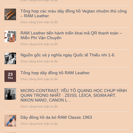
Chức năng bình luận bị tắt
và
Đệm
bảo
Bundstrap
quản
Tổng hợp các màu dây đồng hồ Vegtan nhuộm thủ công
quân
đồ
– RAM Leather
đội
da
ở
Chức năng bình luận bị tắt
RAM
bò
Tổng
Leather
thật
hợp
B2
cùng
RAM Leather tiến hành triển khai mã QR thanh toán –
các
nhỏ
RAM
Miễn Phí Vận Chuyển
màu
dành
Leather
ở
Chức năng bình luận bị tắt
dây
cho
nha
RAM
đồng
đồng
!
Leather
hồ
hồ
Nguồn gốc và ý nghĩa ngày Quốc tế Thiếu nhi 1-6.
tiến
Vegtan
từ
ở
Chức năng bình luận bị tắt
hành
nhuộm
25mm
Nguồn
triển
thủ
đến
gốc
khai
công
38mm
Tổng hợp dây đồng hồ RAM Leather
23
và
mã
–
Th1
ý
ở
Chức năng bình luận bị tắt
QR
RAM
nghĩa
Tổng
thanh
Leather
ngày
hợp
toán
MICRO-CONTRAST, YẾU TỐ QUANG HỌC CHỤP HÌNH
Quốc
dây
–
QUAN TRỌNG NHẤT : ZEISS, LEICA, SIGMA ART,
tế
đồng
Miễn
NIKON NANO, CANON L…
Thiếu
hồ
Phí
nhi
RAM
Vận
ở
Chức năng bình luận bị tắt
1-
Leather
Chuyển
MICRO-
6.
CONTRAST,
Dây đồng hồ da bò RAM Classic 1963
YẾU
ở
Chức năng bình luận bị tắt
TỐ
Dây
QUANG
đồng
HỌC