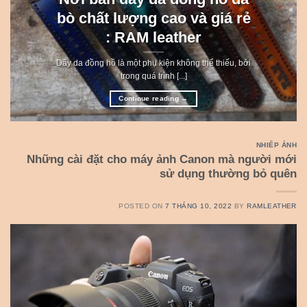
bò chất lượng cao và giá rẻ
: RAM leather
Dây da đồng hồ là một phụ kiện không thể thiếu, bởi
trong quá trình [...]
Continue reading
→
NHIẾP ẢNH
Những cài đặt cho máy ảnh Canon mà người mới
sử dụng thường bỏ quên
POSTED ON
7 THÁNG 10, 2022
BY
RAMLEATHER