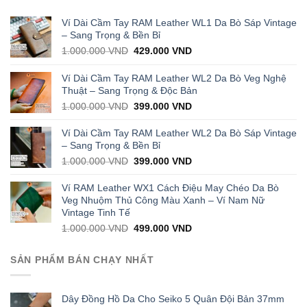
cao
nhất
thị
Ví Dài Cầm Tay RAM Leather WL1 Da Bò Sáp Vintage
trường
– Sang Trọng & Bền Bỉ
Original
Current
1.000.000
VND
429.000
VND
price
price
was:
is:
Ví Dài Cầm Tay RAM Leather WL2 Da Bò Veg Nghệ
1.000.000 VND.
429.000 VND.
Thuật – Sang Trọng & Độc Bản
Original
Current
1.000.000
VND
399.000
VND
price
price
was:
is:
Ví Dài Cầm Tay RAM Leather WL2 Da Bò Sáp Vintage
1.000.000 VND.
399.000 VND.
– Sang Trọng & Bền Bỉ
Original
Current
1.000.000
VND
399.000
VND
price
price
was:
is:
Ví RAM Leather WX1 Cách Điệu May Chéo Da Bò
1.000.000 VND.
399.000 VND.
Veg Nhuộm Thủ Công Màu Xanh – Ví Nam Nữ
Vintage Tinh Tế
Original
Current
1.000.000
VND
499.000
VND
price
price
was:
is:
SẢN PHẨM BÁN CHẠY NHẤT
1.000.000 VND.
499.000 VND.
Dây Đồng Hồ Da Cho Seiko 5 Quân Đội Bản 37mm