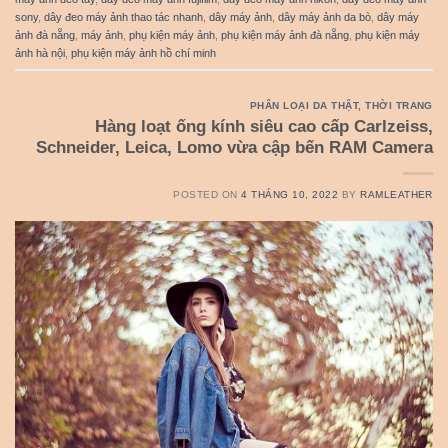
sony
,
dây đeo máy ảnh thao tác nhanh
,
dây máy ảnh
,
dây máy ảnh da bò
,
dây máy
ảnh đà nẵng
,
máy ảnh
,
phụ kiện máy ảnh
,
phụ kiện máy ảnh đà nẵng
,
phụ kiện máy
ảnh hà nội
,
phụ kiện máy ảnh hồ chí minh
PHÂN LOẠI DA THẬT
,
THỜI TRANG
Hàng loạt ống kính siêu cao cấp Carlzeiss,
Schneider, Leica, Lomo vừa cập bến RAM Camera
POSTED ON
4 THÁNG 10, 2022
BY
RAMLEATHER