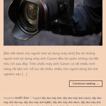
[Bài viết dành cho người mới sử dụng máy ảnh] Đa số những
người mới sử dụng máy ảnh Canon đều bỏ quên những cài đặt
hữu ích sau đây. Trên chiếc máy ảnh Canon có rất nhiều tính
năng rất tiện ích, hỗ trợ rất nhiều nhiều cho người dùng khi trải
nghiệm sản […]
Continue reading
→
Posted in
NHIẾP ẢNH
|
Tagged
dây đeo máy ảnh
,
dây đeo máy ảnh canon
,
dây đeo
máy ảnh đeo tay
,
dây đeo máy ảnh fujifilm
,
dây đeo máy ảnh nikon
,
dây đeo máy ảnh