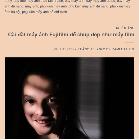
sony
,
dây đeo máy ảnh thao tác nhanh
,
dây máy ảnh
,
dây máy ảnh da bò
,
dây máy
ảnh đà nẵng
,
máy ảnh
,
phụ kiện máy ảnh
,
phụ kiện máy ảnh đà nẵng
,
phụ kiện máy
ảnh hà nội
,
phụ kiện máy ảnh hồ chí minh
NHIẾP ẢNH
Cài đặt máy ảnh Fujifilm để chụp đẹp như máy film
POSTED ON
7 THÁNG 10, 2022
BY
RAMLEATHER