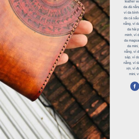
leather wa
da đà nẵn
ví da bìn
da cá sấu
nẵng
,
ví d
da hải 
minh
,
ví 
da magsa
da mini
nẵng
,
ví 
sáp
,
ví d
nẵng
,
ví d
xịn
,
ví đ
mini
,
v