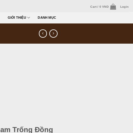
Cart /
0
VND
Login
GIỚI THIỆU
DANH MỤC
Nam Trống Đồng