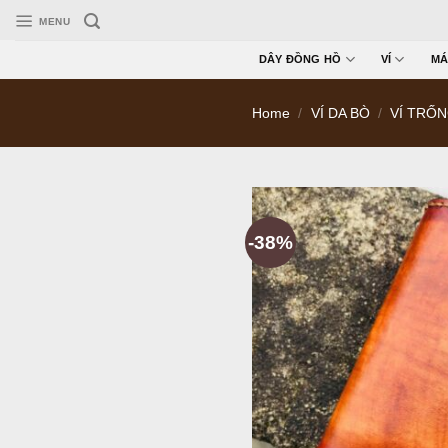
Skip
MENU
to
content
DÂY ĐỒNG HỒ
VÍ
MÁ
Home
/
VÍ DA BÒ
/
VÍ TRỐ
-38%