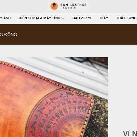
Y ẢNH
ĐIỆN THOẠI & MÁY TÍNH
BAO ZIPPO
GIÀY
THẮT LƯNG
NG ĐỒNG
Ví 