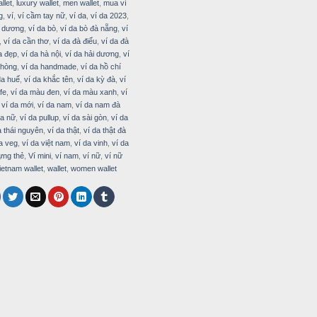
llet
,
luxury wallet
,
men wallet
,
mua ví
g
,
ví
,
ví cầm tay nữ
,
ví da
,
ví da 2023
,
h dương
,
ví da bò
,
ví da bò đà nẵng
,
ví
,
ví da cần thơ
,
ví da đà điểu
,
ví da đà
a đẹp
,
ví da hà nội
,
ví da hải dương
,
ví
phòng
,
ví da handmade
,
ví da hồ chí
da huế
,
ví da khắc tên
,
ví da kỳ đà
,
ví
fe
,
ví da màu đen
,
ví da màu xanh
,
ví
,
ví da mới
,
ví da nam
,
ví da nam đà
da nữ
,
ví da pullup
,
ví da sài gòn
,
ví da
a thái nguyên
,
ví da thật
,
ví da thật đà
a veg
,
ví da việt nam
,
ví da vinh
,
ví da
ựng thẻ
,
Ví mini
,
ví nam
,
ví nữ
,
ví nữ
ietnam wallet
,
wallet
,
women wallet