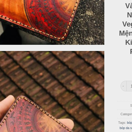
V
N
Ve
Mện
K
Ví Na
Categor
Tags:
bóp
bóp da s