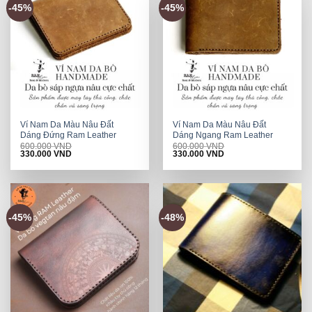
-45%
-45%
Ví Nam Da Màu Nâu Đất
Ví Nam Da Màu Nâu Đất
Dáng Đứng Ram Leather
Dáng Ngang Ram Leather
600.000
VND
600.000
VND
Original
Current
Original
Current
330.000
VND
330.000
VND
price
price
price
price
was:
is:
was:
is:
600.000 VND.
330.000 VND.
600.000 VND.
330.000 VND.
-45%
-48%