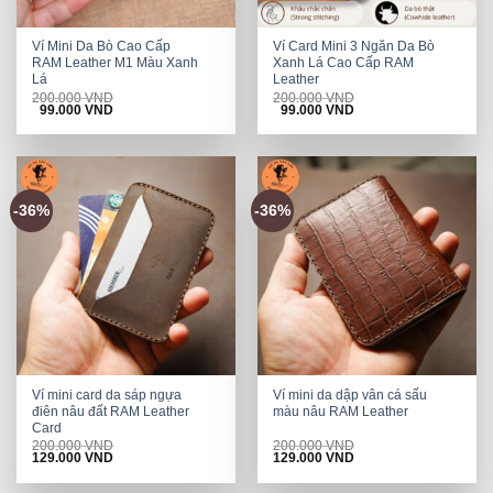
Ví Mini Da Bò Cao Cấp
Ví Card Mini 3 Ngăn Da Bò
RAM Leather M1 Màu Xanh
Xanh Lá Cao Cấp RAM
Lá
Leather
200.000
VND
200.000
VND
Original
Current
Original
Current
99.000
VND
99.000
VND
price
price
price
price
was:
is:
was:
is:
200.000 VND.
99.000 VND.
200.000 VND.
99.000 VND.
-36%
-36%
Ví mini card da sáp ngựa
Ví mini da dập vân cá sấu
điên nâu đất RAM Leather
màu nâu RAM Leather
Card
200.000
VND
200.000
VND
Original
Current
Original
Current
129.000
VND
129.000
VND
price
price
price
price
was:
is:
was:
is: