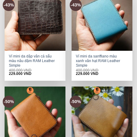
-43%
-43%
Ví mini da dập vân cá sấu
Ví mini da sanffiano màu
màu nâu đậm RAM Leather
xanh vân hạt RAM Leather
Simple
Simple
400.000
VND
400.000
VND
Original
Current
Original
Current
229.000
VND
229.000
VND
price
price
price
price
was:
is:
was:
is:
400.000 VND.
229.000 VND.
400.000 VND.
229.000 VND.
-50%
-50%