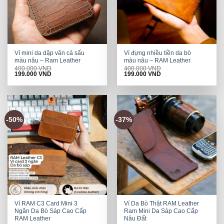
Ví mini da dập vân cá sấu
Ví đựng nhiều tiền da bò
màu nâu – Ram Leather
màu nâu – RAM Leather
400.000
VND
400.000
VND
Original
Current
Original
Current
199.000
VND
199.000
VND
price
price
price
price
was:
is:
was:
is:
400.000 VND.
199.000 VND.
400.000 VND.
199.000 VND.
-50%
-37%
Ví RAM C3 Card Mini 3
Ví Da Bò Thật RAM Leather
Ngăn Da Bò Sáp Cao Cấp
Ram Mini Da Sáp Cao Cấp
RAM Leather
Nâu Đất