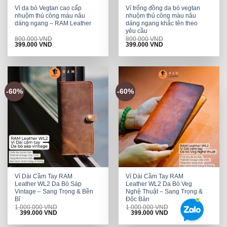
Ví da bò Vegtan cao cấp
Ví trống đồng da bò vegtan
nhuộm thủ công màu nâu
nhuộm thủ công màu nâu
dáng ngang – RAM Leather
dáng ngang khắc tên theo
yêu cầu
800.000
VND
800.000
VND
Original
Current
Original
Current
399.000
VND
399.000
VND
price
price
price
price
was:
is:
was:
is:
800.000 VND.
399.000 VND.
800.000 VND.
399.000 VND.
-60%
-60%
Ví Dài Cầm Tay RAM
Ví Dài Cầm Tay RAM
Leather WL2 Da Bò Sáp
Leather WL2 Da Bò Veg
Vintage – Sang Trọng & Bền
Nghệ Thuật – Sang Trọng &
Bỉ
Độc Bản
1.000.000
VND
1.000.000
VND
Original
Current
Original
Current
399.000
VND
399.000
VND
price
price
price
price
was:
is:
was:
is: