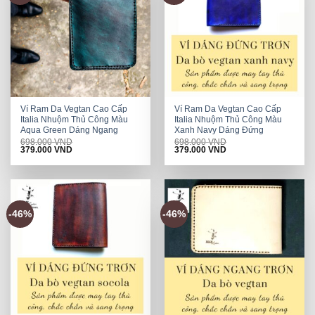
Ví Ram Da Vegtan Cao Cấp
Ví Ram Da Vegtan Cao Cấp
Italia Nhuộm Thủ Công Màu
Italia Nhuộm Thủ Công Màu
Aqua Green Dáng Ngang
Xanh Navy Dáng Đứng
698.000
VND
698.000
VND
Original
Current
Original
Current
379.000
VND
379.000
VND
price
price
price
price
was:
is:
was:
is:
698.000 VND.
379.000 VND.
698.000 VND.
379.000 VND.
-46%
-46%