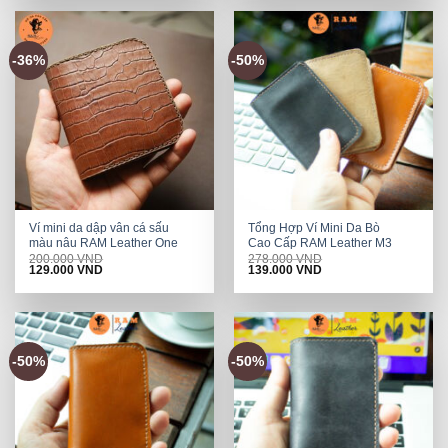
200.000 VND.
129.000 VND.
200.000 VND.
129.000 VND.
-36%
-50%
Ví mini da dập vân cá sấu
Tổng Hợp Ví Mini Da Bò
màu nâu RAM Leather One
Cao Cấp RAM Leather M3
200.000
VND
278.000
VND
Original
Current
Original
Current
129.000
VND
139.000
VND
price
price
price
price
was:
is:
was:
is:
200.000 VND.
129.000 VND.
278.000 VND.
139.000 VND.
-50%
-50%