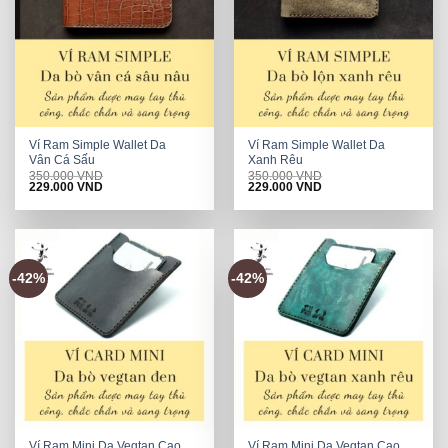
Ví Ram Simple Wallet Da
Ví Ram Simple Wallet Da
Vân Cá Sấu
Xanh Rêu
350.000
VND
350.000
VND
Original
Current
Original
Current
229.000
VND
229.000
VND
price
price
price
price
was:
is:
was:
is:
350.000 VND.
229.000 VND.
350.000 VND.
229.000 VND.
-42%
-42%
Ví Ram Mini Da Vegtan Cao
Ví Ram Mini Da Vegtan Cao