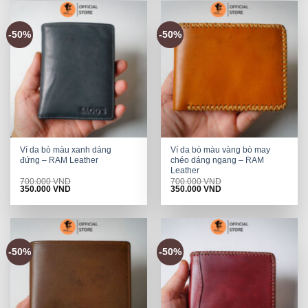
-50%
-50%
Ví da bò màu xanh dáng
Ví da bò màu vàng bò may
đứng – RAM Leather
chéo dáng ngang – RAM
Leather
700.000
VND
700.000
VND
Original
Current
Original
Current
350.000
VND
350.000
VND
price
price
price
price
was:
is:
was:
is:
700.000 VND.
350.000 VND.
700.000 VND.
350.000 VND.
-50%
-50%