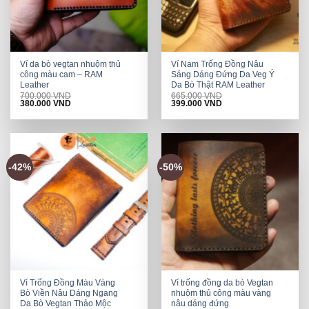
Ví da bò vegtan nhuộm thủ
Ví Nam Trống Đồng Nâu
công màu cam – RAM
Sáng Dáng Đứng Da Veg Ý
Leather
Da Bò Thật RAM Leather
700.000
VND
665.000
VND
Original
Current
Original
Current
380.000
VND
399.000
VND
price
price
price
price
was:
is:
was:
is:
700.000 VND.
380.000 VND.
665.000 VND.
399.000 VND.
-42%
-50%
Ví Trống Đồng Màu Vàng
Ví trống đồng da bò Vegtan
Bò Viền Nâu Dáng Ngang
nhuộm thủ công màu vàng
Da Bò Vegtan Thảo Mộc
nâu dáng đứng