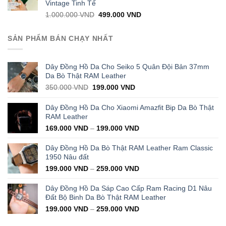
Vintage Tinh Tế
Original
Current
1.000.000
VND
499.000
VND
price
price
was:
is:
SẢN PHẨM BÁN CHẠY NHẤT
1.000.000 VND.
499.000 VND.
Dây Đồng Hồ Da Cho Seiko 5 Quân Đội Bản 37mm
Da Bò Thật RAM Leather
Original
Current
350.000
VND
199.000
VND
price
price
was:
is:
Dây Đồng Hồ Da Cho Xiaomi Amazfit Bip Da Bò Thật
350.000 VND.
199.000 VND.
RAM Leather
169.000
VND
–
199.000
VND
Dây Đồng Hồ Da Bò Thật RAM Leather Ram Classic
1950 Nâu đất
199.000
VND
–
259.000
VND
Dây Đồng Hồ Da Sáp Cao Cấp Ram Racing D1 Nâu
Đất Bộ Binh Da Bò Thật RAM Leather
199.000
VND
–
259.000
VND