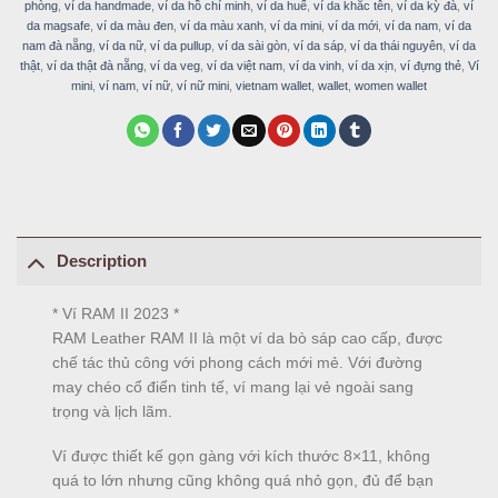
phòng
,
ví da handmade
,
ví da hồ chí minh
,
ví da huế
,
ví da khắc tên
,
ví da kỳ đà
,
ví
da magsafe
,
ví da màu đen
,
ví da màu xanh
,
ví da mini
,
ví da mới
,
ví da nam
,
ví da
nam đà nẵng
,
ví da nữ
,
ví da pullup
,
ví da sài gòn
,
ví da sáp
,
ví da thái nguyên
,
ví da
thật
,
ví da thật đà nẵng
,
ví da veg
,
ví da việt nam
,
ví da vinh
,
ví da xịn
,
ví đựng thẻ
,
Ví
mini
,
ví nam
,
ví nữ
,
ví nữ mini
,
vietnam wallet
,
wallet
,
women wallet
Description
* Ví RAM II 2023 *
RAM Leather
RAM II là một ví da bò sáp cao cấp, được
chế tác thủ công với phong cách mới mẻ. Với đường
may chéo cổ điển tinh tế, ví mang lại vẻ ngoài sang
trọng và lịch lãm.
Ví được thiết kế gọn gàng với kích thước 8×11, không
quá to lớn nhưng cũng không quá nhỏ gọn, đủ để bạn