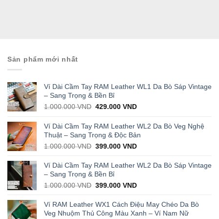
Sản phẩm mới nhất
Ví Dài Cầm Tay RAM Leather WL1 Da Bò Sáp Vintage
– Sang Trọng & Bền Bỉ
Original
Current
1.000.000
VND
429.000
VND
price
price
was:
is:
Ví Dài Cầm Tay RAM Leather WL2 Da Bò Veg Nghệ
1.000.000 VND.
429.000 VND.
Thuật – Sang Trọng & Độc Bản
Original
Current
1.000.000
VND
399.000
VND
price
price
was:
is:
Ví Dài Cầm Tay RAM Leather WL2 Da Bò Sáp Vintage
1.000.000 VND.
399.000 VND.
– Sang Trọng & Bền Bỉ
Original
Current
1.000.000
VND
399.000
VND
price
price
was:
is:
Ví RAM Leather WX1 Cách Điệu May Chéo Da Bò
1.000.000 VND.
399.000 VND.
Veg Nhuộm Thủ Công Màu Xanh – Ví Nam Nữ