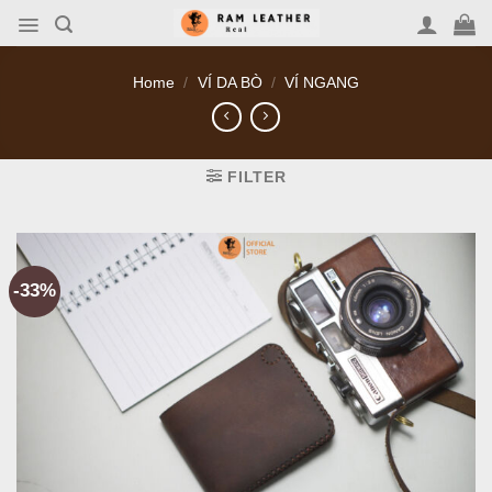
Skip
to
content
Home
/
VÍ DA BÒ
/
VÍ NGANG
FILTER
-33%