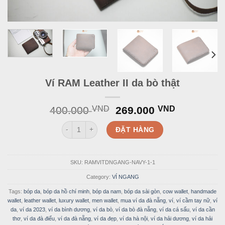
Ví RAM Leather II da bò thật
Original
Current
400.000
VND
269.000
VND
price
price
Ví RAM Leather II da bò thật quantity
was:
is:
ĐẶT HÀNG
400.000 VND.
269.000 
SKU:
RAMVITDNGANG-NAVY-1-1
Category:
VÍ NGANG
Tags:
bóp da
,
bóp da hồ chí minh
,
bóp da nam
,
bóp da sài gòn
,
cow wallet
,
handmade
wallet
,
leather wallet
,
luxury wallet
,
men wallet
,
mua ví da đà nẵng
,
ví
,
ví cầm tay nữ
,
ví
da
,
ví da 2023
,
ví da bình dương
,
ví da bò
,
ví da bò đà nẵng
,
ví da cá sấu
,
ví da cần
thơ
,
ví da đà điểu
,
ví da đà nẵng
,
ví da đẹp
,
ví da hà nội
,
ví da hải dương
,
ví da hải