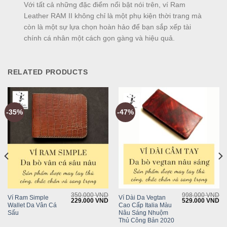
Với tất cả những đặc điểm nổi bật nói trên, ví Ram
Leather RAM II không chỉ là một phụ kiện thời trang mà
còn là một sự lựa chọn hoàn hảo để bạn sắp xếp tài
chính cá nhân một cách gọn gàng và hiệu quả.
RELATED PRODUCTS
-35%
-47%
350.000
VND
998.000
VND
Ví Ram Simple
Ví Dài Da Vegtan
Current
Original
Current
Original
Cu
229.000
VND
529.000
VND
Wallet Da Vân Cá
Cao Cấp Italia Màu
rice
price
price
price
pr
s:
was:
is:
was:
is:
Sấu
Nâu Sáng Nhuộm
429.000 VND.
350.000 VND.
229.000 VND.
998.000 VND.
52
Thủ Công Bản 2020