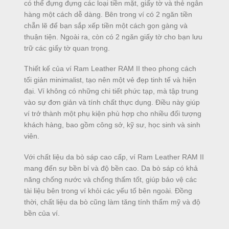
có thể đựng đựng các loại tiền mặt, giấy tờ và thẻ ngân
hàng một cách dễ dàng. Bên trong ví có 2 ngăn tiền
chẵn lẽ để bạn sắp xếp tiền một cách gọn gàng và
thuận tiện. Ngoài ra, còn có 2 ngăn giấy tờ cho bạn lưu
trữ các giấy tờ quan trọng.
Thiết kế của ví Ram Leather RAM II theo phong cách
tối giản minimalist, tạo nên một vẻ đẹp tinh tế và hiện
đại. Ví không có những chi tiết phức tạp, mà tập trung
vào sự đơn giản và tính chất thực dụng. Điều này giúp
ví trở thành một phụ kiện phù hợp cho nhiều đối tượng
khách hàng, bao gồm công sở, kỹ sư, học sinh và sinh
viên.
Với chất liệu da bò sáp cao cấp, ví Ram Leather RAM II
mang đến sự bền bỉ và độ bền cao. Da bò sáp có khả
năng chống nước và chống thấm tốt, giúp bảo vệ các
tài liệu bên trong ví khỏi các yếu tố bên ngoài. Đồng
thời, chất liệu da bò cũng làm tăng tính thẩm mỹ và độ
bền của ví.