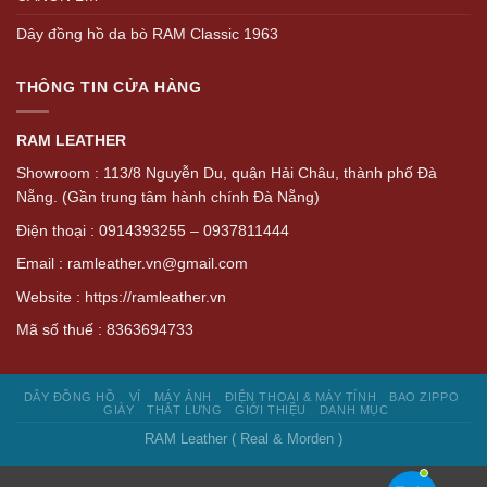
Dây đồng hồ da bò RAM Classic 1963
THÔNG TIN CỬA HÀNG
RAM LEATHER
Showroom : 113/8 Nguyễn Du, quận Hải Châu, thành phố Đà
Nẵng. (Gần trung tâm hành chính Đà Nẵng)
Điện thoại : 0914393255 – 0937811444
Email : ramleather.vn@gmail.com
Website : https://ramleather.vn
Mã số thuế : 8363694733
DÂY ĐỒNG HỒ
VÍ
MÁY ẢNH
ĐIỆN THOẠI & MÁY TÍNH
BAO ZIPPO
GIÀY
THẮT LƯNG
GIỚI THIỆU
DANH MỤC
RAM Leather ( Real & Morden )