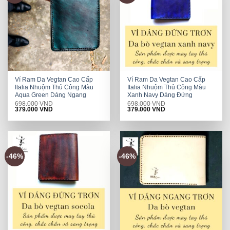
Ví Ram Da Vegtan Cao Cấp
Ví Ram Da Vegtan Cao Cấp
Italia Nhuộm Thủ Công Màu
Italia Nhuộm Thủ Công Màu
Aqua Green Dáng Ngang
Xanh Navy Dáng Đứng
698.000
VND
698.000
VND
Original
Current
Original
Current
379.000
VND
379.000
VND
price
price
price
price
was:
is:
was:
is:
698.000 VND.
379.000 VND.
698.000 VND.
379.000 VND.
-46%
-46%