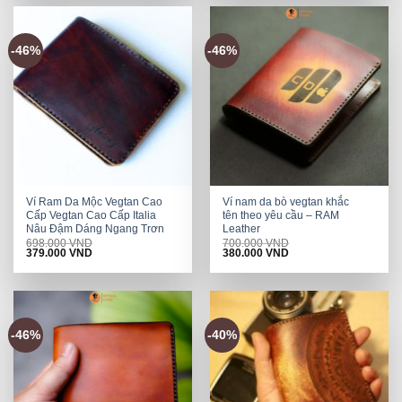
-46%
-46%
Ví Ram Da Mộc Vegtan Cao
Ví nam da bò vegtan khắc
Cấp Vegtan Cao Cấp Italia
tên theo yêu cầu – RAM
Nâu Đậm Dáng Ngang Trơn
Leather
698.000
VND
700.000
VND
Original
Current
Original
Current
379.000
VND
380.000
VND
price
price
price
price
was:
is:
was:
is:
698.000 VND.
379.000 VND.
700.000 VND.
380.000 VND.
-46%
-40%