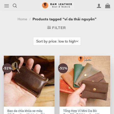
Skip
to
content
Home
/
Products tagged “ví da thái nguyên”
FILTER
-51%
-51%
Bao da chìa khóa xe máy,
Tổng Hợp Ví Mini Da Bò