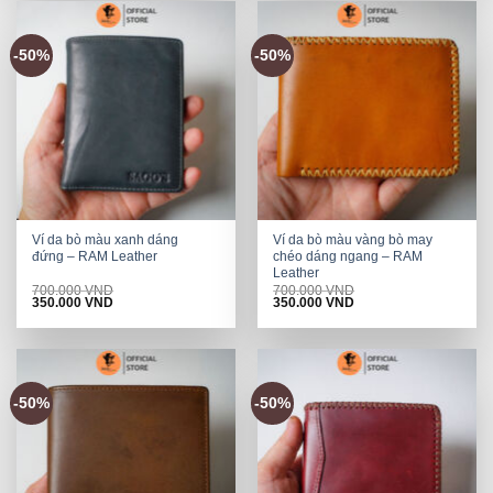
-50%
-50%
Ví da bò màu xanh dáng
Ví da bò màu vàng bò may
đứng – RAM Leather
chéo dáng ngang – RAM
Leather
700.000
VND
700.000
VND
Original
Current
Original
Current
350.000
VND
350.000
VND
price
price
price
price
was:
is:
was:
is:
700.000 VND.
350.000 VND.
700.000 VND.
350.000 VND.
-50%
-50%