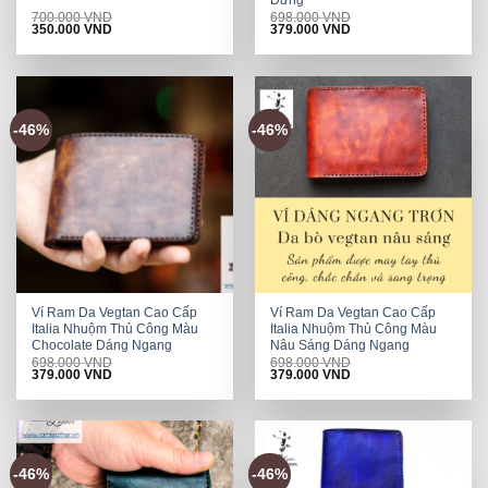
Đứng
700.000
VND
698.000
VND
Original
Current
Original
Current
350.000
VND
379.000
VND
price
price
price
price
was:
is:
was:
is:
700.000 VND.
350.000 VND.
698.000 VND.
379.000 VND.
-46%
-46%
Ví Ram Da Vegtan Cao Cấp
Ví Ram Da Vegtan Cao Cấp
Italia Nhuộm Thủ Công Màu
Italia Nhuộm Thủ Công Màu
Chocolate Dáng Ngang
Nâu Sáng Dáng Ngang
698.000
VND
698.000
VND
Original
Current
Original
Current
379.000
VND
379.000
VND
price
price
price
price
was:
is:
was:
is:
698.000 VND.
379.000 VND.
698.000 VND.
379.000 VND.
-46%
-46%