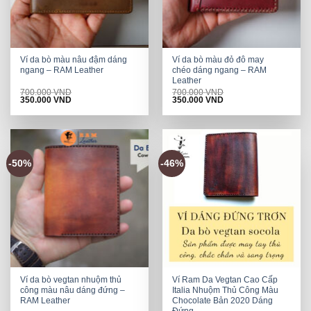
Ví da bò màu nâu đậm dáng
Ví da bò màu đỏ đô may
ngang – RAM Leather
chéo dáng ngang – RAM
Leather
700.000
VND
700.000
VND
Original
Current
Original
Current
350.000
VND
350.000
VND
price
price
price
price
was:
is:
was:
is:
700.000 VND.
350.000 VND.
700.000 VND.
350.000 VND.
-50%
-46%
Ví da bò vegtan nhuộm thủ
Ví Ram Da Vegtan Cao Cấp
công màu nâu dáng đứng –
Italia Nhuộm Thủ Công Màu
RAM Leather
Chocolate Bản 2020 Dáng