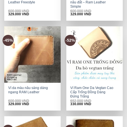
Leather Freestyle
nâu đất – Ram Leather
Simple
600.000
VND
600.000
VND
Original
Current
Original
Current
329.000
VND
329.000
VND
price
price
price
price
was:
is:
was:
is:
600.000 VND.
329.000 VND.
600.000 VND.
329.000 VND.
-45%
-52%
Ví da màu nâu sáng dáng
Ví Ram One Da Vegtan Cao
ngang RAM Leather
Cấp Trống Đồng Dáng
Đứng Trắng
600.000
VND
692.000
VND
Original
Current
Original
Current
329.000
VND
330.000
VND
price
price
price
price
was:
is:
was:
is:
600.000 VND.
329.000 VND.
692.000 VND.
330.000 VND.