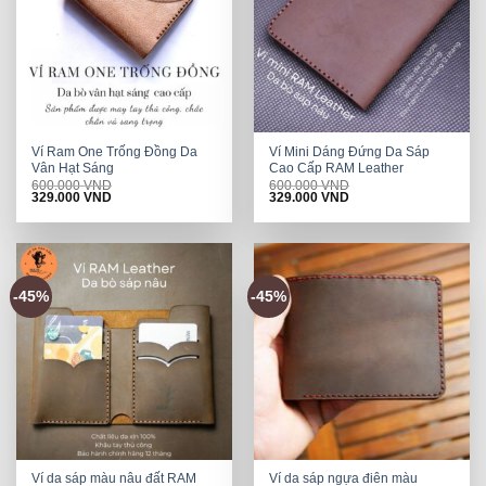
Ví Ram One Trống Đồng Da
Ví Mini Dáng Đứng Da Sáp
Vân Hạt Sáng
Cao Cấp RAM Leather
600.000
VND
600.000
VND
Original
Current
Original
Current
329.000
VND
329.000
VND
price
price
price
price
was:
is:
was:
is:
600.000 VND.
329.000 VND.
600.000 VND.
329.000 VND.
-45%
-45%
Ví da sáp màu nâu đất RAM
Ví da sáp ngựa điên màu