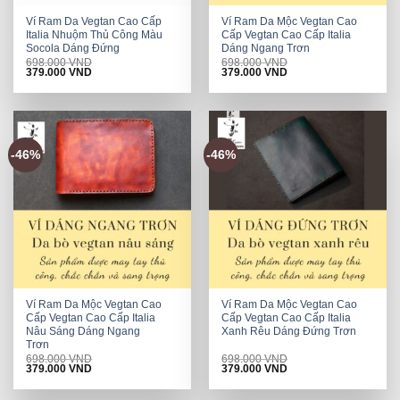
Ví Ram Da Vegtan Cao Cấp
Ví Ram Da Mộc Vegtan Cao
Italia Nhuộm Thủ Công Màu
Cấp Vegtan Cao Cấp Italia
Socola Dáng Đứng
Dáng Ngang Trơn
698.000
VND
698.000
VND
Original
Current
Original
Current
379.000
VND
379.000
VND
price
price
price
price
was:
is:
was:
is:
698.000 VND.
379.000 VND.
698.000 VND.
379.000 VND.
-46%
-46%
Ví Ram Da Mộc Vegtan Cao
Ví Ram Da Mộc Vegtan Cao
Cấp Vegtan Cao Cấp Italia
Cấp Vegtan Cao Cấp Italia
Nâu Sáng Dáng Ngang
Xanh Rêu Dáng Đứng Trơn
Trơn
698.000
VND
698.000
VND
Original
Current
Original
Current
379.000
VND
379.000
VND
price
price
price
price
was:
is:
was:
is:
698.000 VND.
379.000 VND.
698.000 VND.
379.000 VND.