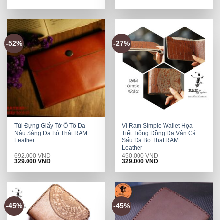
price
price
price
price
was:
is:
was:
is:
362.000 VND.
322.000 VND.
765.000 VND.
329.000 VND.
-52%
-27%
Túi Đựng Giấy Tờ Ô Tô Da
Ví Ram Simple Wallet Họa
Nâu Sáng Da Bò Thật RAM
Tiết Trống Đồng Da Vân Cá
Leather
Sấu Da Bò Thật RAM
Leather
692.000
VND
450.000
VND
Original
Current
Original
Current
329.000
VND
329.000
VND
price
price
price
price
was:
is:
was:
is:
692.000 VND.
329.000 VND.
450.000 VND.
329.000 VND.
-45%
-45%