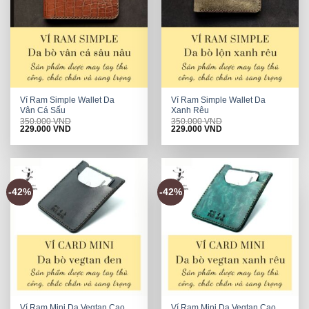
Ví Ram Simple Wallet Da
Ví Ram Simple Wallet Da
Vân Cá Sấu
Xanh Rêu
350.000
VND
350.000
VND
Original
Current
Original
Current
229.000
VND
229.000
VND
price
price
price
price
was:
is:
was:
is:
350.000 VND.
229.000 VND.
350.000 VND.
229.000 VND.
-42%
-42%
Ví Ram Mini Da Vegtan Cao
Ví Ram Mini Da Vegtan Cao