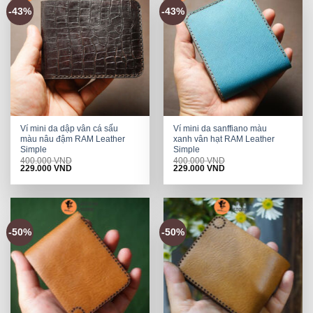
-43%
-43%
Ví mini da dập vân cá sấu
Ví mini da sanffiano màu
màu nâu đậm RAM Leather
xanh vân hạt RAM Leather
Simple
Simple
400.000
VND
400.000
VND
Original
Current
Original
Current
229.000
VND
229.000
VND
price
price
price
price
was:
is:
was:
is:
400.000 VND.
229.000 VND.
400.000 VND.
229.000 VND.
-50%
-50%