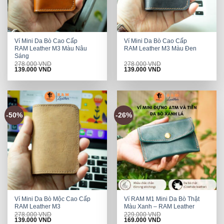
Ví Mini Da Bò Cao Cấp
Ví Mini Da Bò Cao Cấp
RAM Leather M3 Màu Nâu
RAM Leather M3 Màu Đen
Sáng
278.000
VND
278.000
VND
Original
Current
Original
Current
139.000
VND
139.000
VND
price
price
price
price
was:
is:
was:
is:
278.000 VND.
139.000 VND.
278.000 VND.
139.000 VND.
-50%
-26%
Ví Mini Da Bò Mộc Cao Cấp
Ví RAM M1 Mini Da Bò Thật
RAM Leather M3
Màu Xanh – RAM Leather
278.000
VND
229.000
VND
Original
Current
Original
Current
139.000
VND
169.000
VND