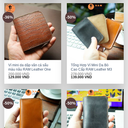
200.000 VND.
129.000 VND.
200.000 VND.
129.000 VND.
-36%
-50%
Ví mini da dập vân cá sấu
Tổng Hợp Ví Mini Da Bò
màu nâu RAM Leather One
Cao Cấp RAM Leather M3
200.000
VND
278.000
VND
Original
Current
Original
Current
129.000
VND
139.000
VND
price
price
price
price
was:
is:
was:
is:
200.000 VND.
129.000 VND.
278.000 VND.
139.000 VND.
-50%
-50%