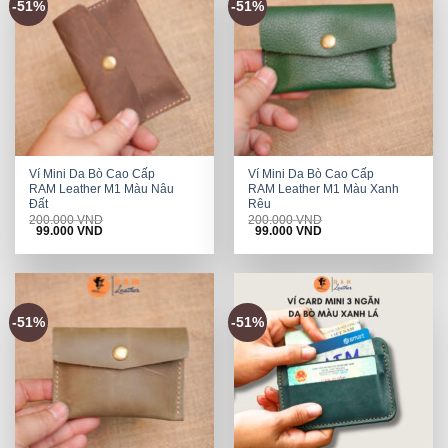
-51%
-51%
Ví Mini Da Bò Cao Cấp
Ví Mini Da Bò Cao Cấp
RAM Leather M1 Màu Nâu
RAM Leather M1 Màu Xanh
Đất
Rêu
200.000
VND
200.000
VND
Original
Current
Original
Current
99.000
VND
99.000
VND
price
price
price
price
was:
is:
was:
is:
200.000 VND.
99.000 VND.
200.000 VND.
99.000 VND.
-51%
-51%