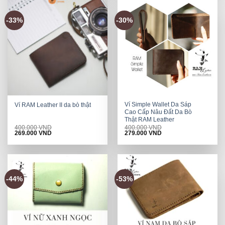
-33%
-30%
Ví Simple Wallet Da Sáp
Ví RAM Leather II da bò thật
Cao Cấp Nâu Đất Da Bò
Thật RAM Leather
400.000
VND
400.000
VND
Original
Current
Original
Current
269.000
VND
279.000
VND
price
price
price
price
was:
is:
was:
is:
400.000 VND.
269.000 VND.
400.000 VND.
279.000 VND.
-44%
-53%