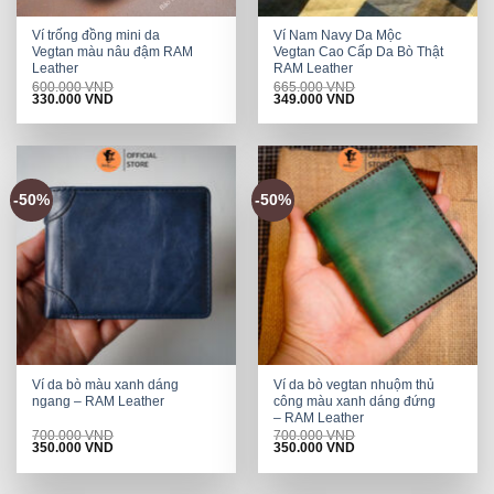
Ví trống đồng mini da
Ví Nam Navy Da Mộc
Vegtan màu nâu đậm RAM
Vegtan Cao Cấp Da Bò Thật
Leather
RAM Leather
600.000
VND
665.000
VND
Original
Current
Original
Current
330.000
VND
349.000
VND
price
price
price
price
was:
is:
was:
is:
600.000 VND.
330.000 VND.
665.000 VND.
349.000 VND.
-50%
-50%
Ví da bò màu xanh dáng
Ví da bò vegtan nhuộm thủ
ngang – RAM Leather
công màu xanh dáng đứng
– RAM Leather
700.000
VND
700.000
VND
Original
Current
Original
Current
350.000
VND
350.000
VND
price
price
price
price
was:
is:
was:
is:
700.000 VND.
350.000 VND.
700.000 VND.
350.000 VND.