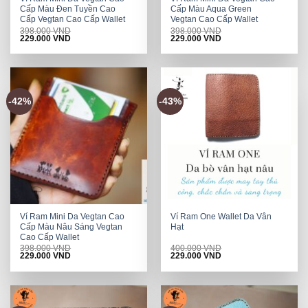
Cấp Màu Đen Tuyền Cao
Cấp Màu Aqua Green
Cấp Vegtan Cao Cấp Wallet
Vegtan Cao Cấp Wallet
398.000
VND
398.000
VND
Original
Current
Original
Current
229.000
VND
229.000
VND
price
price
price
price
was:
is:
was:
is:
398.000 VND.
229.000 VND.
398.000 VND.
229.000 VND.
-42%
-43%
Ví Ram Mini Da Vegtan Cao
Ví Ram One Wallet Da Vân
Cấp Màu Nâu Sáng Vegtan
Hạt
Cao Cấp Wallet
398.000
VND
400.000
VND
Original
Current
Original
Current
229.000
VND
229.000
VND
price
price
price
price
was:
is:
was:
is:
398.000 VND.
229.000 VND.
400.000 VND.
229.000 VND.