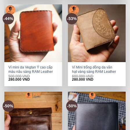
600.000 VND.
280.000 VND.
500.000 VND.
280.000 VND.
-44%
-53%
Ví mini da Vegtan Ý cao cấp
Ví Mini trống đồng da vân
màu nâu sáng RAM Leather
hạt vàng sáng RAM Leather
500.000
VND
600.000
VND
Original
Current
Original
Current
280.000
VND
280.000
VND
price
price
price
price
was:
is:
was:
is:
500.000 VND.
280.000 VND.
600.000 VND.
280.000 VND.
-50%
-50%