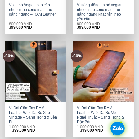
Ví da bò Vegtan cao cấp
Ví trống đồng da bò vegtan
nhuộm thủ công màu nâu
nhuộm thủ công màu nâu
dáng ngang – RAM Leather
dáng ngang khắc tên theo
yêu cầu
800.000
VND
800.000
VND
Original
Current
Original
Current
399.000
VND
399.000
VND
price
price
price
price
was:
is:
was:
is:
800.000 VND.
399.000 VND.
800.000 VND.
399.000 VND.
-60%
-60%
Ví Dài Cầm Tay RAM
Ví Dài Cầm Tay RAM
Leather WL2 Da Bò Sáp
Leather WL2 Da Bò Veg
Vintage – Sang Trọng & Bền
Nghệ Thuật – Sang Trọng &
Bỉ
Độc Bản
1.000.000
VND
1.000.000
VND
Original
Current
Original
Current
399.000
VND
399.000
VND
price
price
price
price
was:
is:
was:
is: