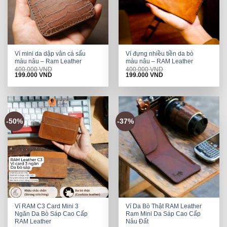
Ví mini da dập vân cá sấu
Ví đựng nhiều tiền da bò
màu nâu – Ram Leather
màu nâu – RAM Leather
400.000
VND
400.000
VND
Original
Current
Original
Current
199.000
VND
199.000
VND
price
price
price
price
was:
is:
was:
is:
400.000 VND.
199.000 VND.
400.000 VND.
199.000 VND.
-50%
-37%
Ví RAM C3 Card Mini 3
Ví Da Bò Thật RAM Leather
Ngăn Da Bò Sáp Cao Cấp
Ram Mini Da Sáp Cao Cấp
RAM Leather
Nâu Đất