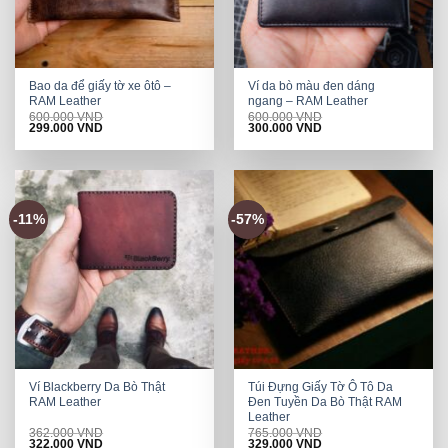
Bao da để giấy tờ xe ôtô –
Ví da bò màu đen dáng
RAM Leather
ngang – RAM Leather
600.000
VND
600.000
VND
Original
Current
Original
Current
299.000
VND
300.000
VND
price
price
price
price
was:
is:
was:
is:
600.000 VND.
299.000 VND.
600.000 VND.
300.000 VND.
-11%
-57%
Ví Blackberry Da Bò Thật
Túi Đựng Giấy Tờ Ô Tô Da
RAM Leather
Đen Tuyền Da Bò Thật RAM
Leather
362.000
VND
765.000
VND
Original
Current
Original
Current
322.000
VND
329.000
VND