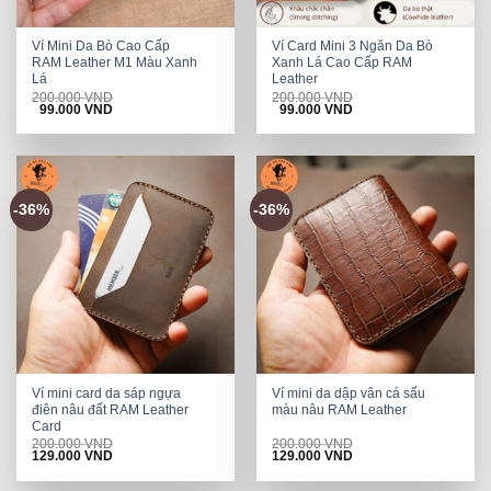
Ví Mini Da Bò Cao Cấp
Ví Card Mini 3 Ngăn Da Bò
RAM Leather M1 Màu Xanh
Xanh Lá Cao Cấp RAM
Lá
Leather
200.000
VND
200.000
VND
Original
Current
Original
Current
99.000
VND
99.000
VND
price
price
price
price
was:
is:
was:
is:
200.000 VND.
99.000 VND.
200.000 VND.
99.000 VND.
-36%
-36%
Ví mini card da sáp ngựa
Ví mini da dập vân cá sấu
điên nâu đất RAM Leather
màu nâu RAM Leather
Card
200.000
VND
200.000
VND
Original
Current
Original
Current
129.000
VND
129.000
VND
price
price
price
price
was:
is:
was:
is: