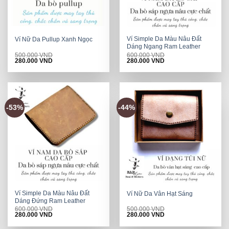
Ví Simple Da Màu Nâu Đất
Ví Nữ Da Pullup Xanh Ngọc
Dáng Ngang Ram Leather
500.000
VND
600.000
VND
Original
Current
Original
Current
280.000
VND
280.000
VND
price
price
price
price
was:
is:
was:
is:
500.000 VND.
280.000 VND.
600.000 VND.
280.000 VND.
-53%
-44%
Ví Simple Da Màu Nâu Đất
Ví Nữ Da Vân Hạt Sáng
Dáng Đứng Ram Leather
600.000
VND
500.000
VND
Original
Current
Original
Current
280.000
VND
280.000
VND
price
price
price
price
was:
is:
was:
is: