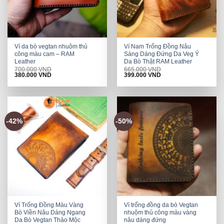
Ví da bò vegtan nhuộm thủ
Ví Nam Trống Đồng Nâu
công màu cam – RAM
Sáng Dáng Đứng Da Veg Ý
Leather
Da Bò Thật RAM Leather
700.000
VND
665.000
VND
Original
Current
Original
Current
380.000
VND
399.000
VND
price
price
price
price
was:
is:
was:
is:
700.000 VND.
380.000 VND.
665.000 VND.
399.000 VND.
-42%
-50%
Ví Trống Đồng Màu Vàng
Ví trống đồng da bò Vegtan
Bò Viền Nâu Dáng Ngang
nhuộm thủ công màu vàng
Da Bò Vegtan Thảo Mộc
nâu dáng đứng