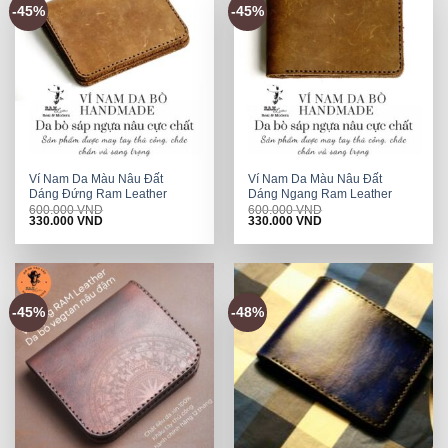
-45%
-45%
Ví Nam Da Màu Nâu Đất
Ví Nam Da Màu Nâu Đất
Dáng Đứng Ram Leather
Dáng Ngang Ram Leather
600.000
VND
600.000
VND
Original
Current
Original
Current
330.000
VND
330.000
VND
price
price
price
price
was:
is:
was:
is:
600.000 VND.
330.000 VND.
600.000 VND.
330.000 VND.
-45%
-48%