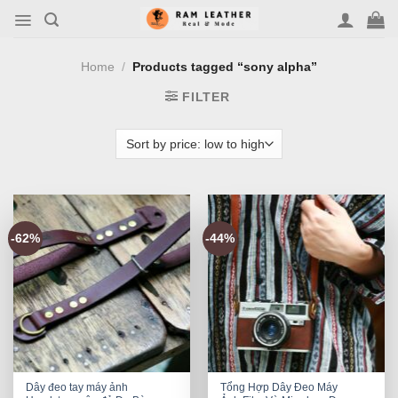
Skip
to
content
Home
/
Products tagged “sony alpha”
FILTER
-62%
-44%
Dây đeo tay máy ảnh
Tổng Hợp Dây Đeo Máy