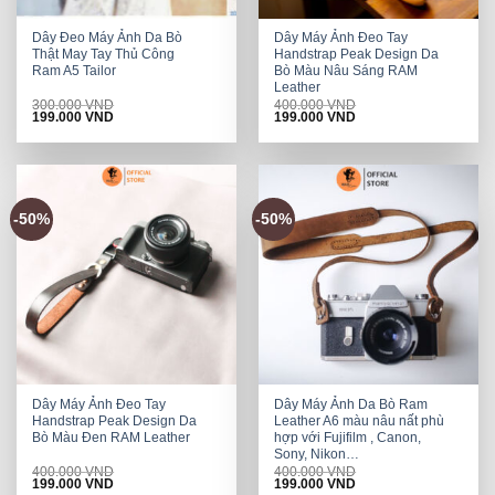
Dây Đeo Máy Ảnh Da Bò
Dây Máy Ảnh Đeo Tay
Thật May Tay Thủ Công
Handstrap Peak Design Da
Ram A5 Tailor
Bò Màu Nâu Sáng RAM
Leather
300.000
VND
400.000
VND
Original
Current
Original
Current
199.000
VND
199.000
VND
price
price
price
price
was:
is:
was:
is:
300.000 VND.
199.000 VND.
400.000 VND.
199.000 VND.
-50%
-50%
Dây Máy Ảnh Đeo Tay
Dây Máy Ảnh Da Bò Ram
Handstrap Peak Design Da
Leather A6 màu nâu nất phù
Bò Màu Đen RAM Leather
hợp với Fujifilm , Canon,
Sony, Nikon…
400.000
VND
400.000
VND
Original
Current
Original
Current
199.000
VND
199.000
VND