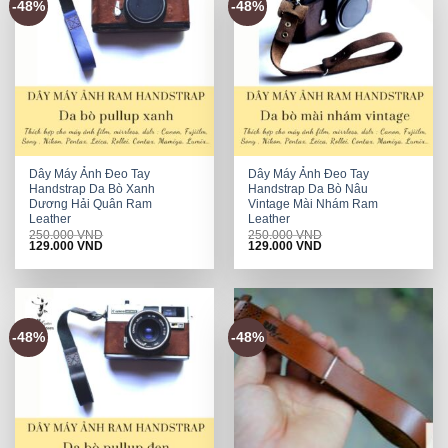
-48%
-48%
Dây Máy Ảnh Đeo Tay
Dây Máy Ảnh Đeo Tay
Handstrap Da Bò Xanh
Handstrap Da Bò Nâu
Dương Hải Quân Ram
Vintage Mài Nhám Ram
Leather
Leather
250.000
VND
250.000
VND
Original
Current
Original
Current
129.000
VND
129.000
VND
price
price
price
price
was:
is:
was:
is:
250.000 VND.
129.000 VND.
250.000 VND.
129.000 VND.
-48%
-48%