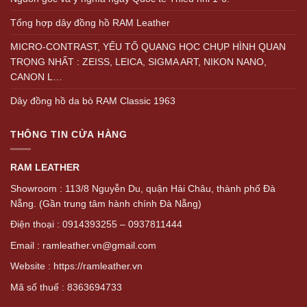
Tổng hợp dây đồng hồ RAM Leather
MICRO-CONTRAST, YẾU TỐ QUANG HỌC CHỤP HÌNH QUAN
TRỌNG NHẤT : ZEISS, LEICA, SIGMA ART, NIKON NANO,
CANON L…
Dây đồng hồ da bò RAM Classic 1963
THÔNG TIN CỬA HÀNG
RAM LEATHER
Showroom : 113/8 Nguyễn Du, quận Hải Châu, thành phố Đà
Nẵng. (Gần trung tâm hành chính Đà Nẵng)
Điện thoại : 0914393255 – 0937811444
Email : ramleather.vn@gmail.com
Website : https://ramleather.vn
Mã số thuế : 8363694733