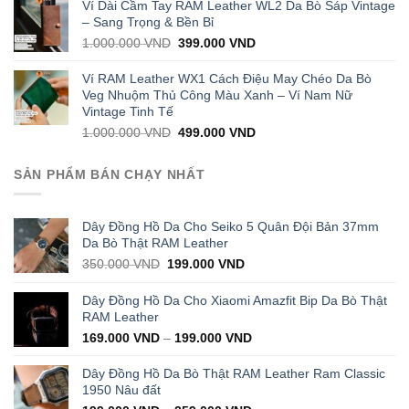
was:
is:
Ví Dài Cầm Tay RAM Leather WL2 Da Bò Sáp Vintage
1.000.000 VND.
399.000 VND.
– Sang Trọng & Bền Bỉ
Original
Current
1.000.000
VND
399.000
VND
price
price
was:
is:
Ví RAM Leather WX1 Cách Điệu May Chéo Da Bò
1.000.000 VND.
399.000 VND.
Veg Nhuộm Thủ Công Màu Xanh – Ví Nam Nữ
Vintage Tinh Tế
Original
Current
1.000.000
VND
499.000
VND
price
price
was:
is:
SẢN PHẨM BÁN CHẠY NHẤT
1.000.000 VND.
499.000 VND.
Dây Đồng Hồ Da Cho Seiko 5 Quân Đội Bản 37mm
Da Bò Thật RAM Leather
Original
Current
350.000
VND
199.000
VND
price
price
was:
is:
Dây Đồng Hồ Da Cho Xiaomi Amazfit Bip Da Bò Thật
350.000 VND.
199.000 VND.
RAM Leather
169.000
VND
–
199.000
VND
Dây Đồng Hồ Da Bò Thật RAM Leather Ram Classic
1950 Nâu đất