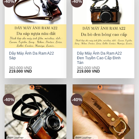
-40%
-40%
Dây Máy Ảnh Da Ram A22
Dây Máy Ảnh Da Ram A22
Sáp
Đen Tuyền Cao Cấp Đinh
Tán
362.000
VND
362.000
VND
Original
Current
Original
Current
219.000
VND
219.000
VND
price
price
price
price
was:
is:
was:
is:
362.000 VND.
219.000 VND.
362.000 VND.
219.000 VND.
-40%
-40%