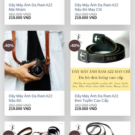
Dây Máy Ảnh Da Ram A22
Dây Máy Ảnh Da Ram A22
Mài Nhám
Nâu Đỏ May Chỉ
362.000
VND
362.000
VND
Original
Current
Original
Current
219.000
VND
219.000
VND
price
price
price
price
was:
is:
was:
is:
362.000 VND.
219.000 VND.
362.000 VND.
219.000 VND.
-40%
-40%
Dây Máy Ảnh Da Ram A22
Dây Máy Ảnh Da Ram A22
Nâu Đỏ
Đen Tuyền Cao Cấp
362.000
VND
362.000
VND
Original
Current
Original
Current
219.000
VND
219.000
VND
price
price
price
price
was:
is:
was:
is:
362.000 VND.
219.000 VND.
362.000 VND.
219.000 VND.