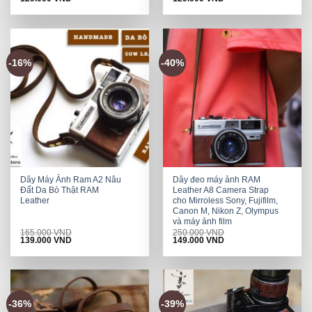
price
price
price
price
was:
is:
was:
is:
250.000 VND.
129.000 VND.
278.000 VND.
129.000 VND.
-16%
-40%
Dây Máy Ảnh Ram A2 Nâu
Dây đeo máy ảnh RAM
Đất Da Bò Thật RAM
Leather A8 Camera Strap
Leather
cho Mirroless Sony, Fujifilm,
Canon M, Nikon Z, Olympus
và máy ảnh film
165.000
VND
250.000
VND
Original
Current
Original
Current
139.000
VND
149.000
VND
price
price
price
price
was:
is:
was:
is:
165.000 VND.
139.000 VND.
250.000 VND.
149.000 VND.
-36%
-39%