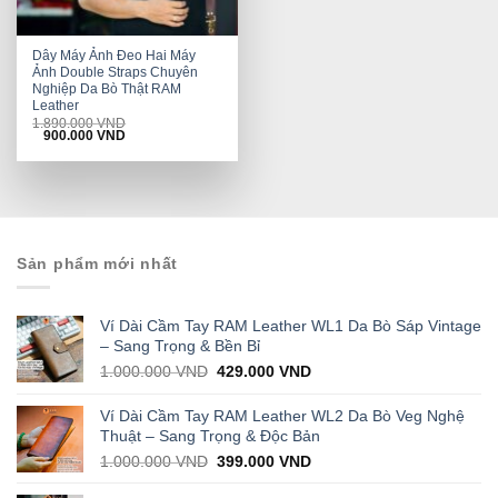
Dây Máy Ảnh Đeo Hai Máy
Ảnh Double Straps Chuyên
Nghiệp Da Bò Thật RAM
Leather
1.890.000
VND
Original
Current
900.000
VND
price
price
was:
is:
1.890.000 VND.
900.000 VND.
Sản phẩm mới nhất
Ví Dài Cầm Tay RAM Leather WL1 Da Bò Sáp Vintage
– Sang Trọng & Bền Bỉ
Original
Current
1.000.000
VND
429.000
VND
price
price
was:
is:
Ví Dài Cầm Tay RAM Leather WL2 Da Bò Veg Nghệ
1.000.000 VND.
429.000 VND.
Thuật – Sang Trọng & Độc Bản
Original
Current
1.000.000
VND
399.000
VND
price
price