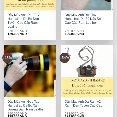
Dây Máy Ảnh Đeo Tay
Dây Máy Ảnh Đeo Tay
Handstrap Da Bò Đen
Handstrap Da Bò Nâu Đỏ
Tuyền Cao Cấp Ram
Cao Cấp Ram Leather
Leather
250.000
VND
250.000
VND
Original
Current
Original
Current
129.000
VND
129.000
VND
price
price
price
price
was:
is:
was:
is:
250.000 VND.
129.000 VND.
250.000 VND.
129.000 VND.
-48%
-54%
Dây Máy Ảnh Đeo Tay
Dây Máy Ảnh Da Ram A2
Handstrap Da Bò Xanh
Xanh Đen Tuyền Cao Cấp
Dương Đậm Ram Leather
250.000
VND
278.000
VND
Original
Current
Original
Current
129.000
VND
129.000
VND