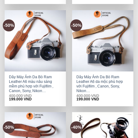
price
price
price
price
was:
is:
was:
is:
400.000 VND.
199.000 VND.
400.000 VND.
199.000 VND.
-50%
-50%
Dây Máy Ảnh Da Bò Ram
Dây Máy Ảnh Da Bò Ram
Leather A6 màu nâu sáng
Leather A6 da mộc phù hợp
mềm phù hợp với Fujifilm ,
với Fujifilm , Canon, Sony,
Canon, Sony, Nikon…
Nikon…
400.000
VND
400.000
VND
Original
Current
Original
Current
199.000
VND
199.000
VND
price
price
price
price
was:
is:
was:
is:
400.000 VND.
199.000 VND.
400.000 VND.
199.000 VND.
-50%
-40%