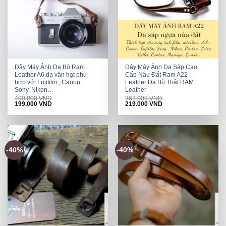
Dây Máy Ảnh Da Bò Ram
Dây Máy Ảnh Da Sáp Cao
Leather A6 da vân hạt phù
Cấp Nâu Đất Ram A22
hợp với Fujifilm , Canon,
Leather Da Bò Thật RAM
Sony, Nikon…
Leather
400.000
VND
362.000
VND
Original
Current
Original
Current
199.000
VND
219.000
VND
price
price
price
price
was:
is:
was:
is:
400.000 VND.
199.000 VND.
362.000 VND.
219.000 VND.
-40%
-40%