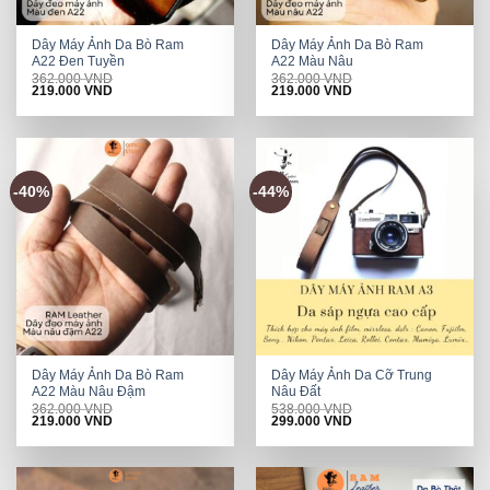
Dây Máy Ảnh Da Bò Ram
Dây Máy Ảnh Da Bò Ram
A22 Đen Tuyền
A22 Màu Nâu
362.000
VND
362.000
VND
Original
Current
Original
Current
219.000
VND
219.000
VND
price
price
price
price
was:
is:
was:
is:
362.000 VND.
219.000 VND.
362.000 VND.
219.000 VND.
-40%
-44%
Dây Máy Ảnh Da Bò Ram
Dây Máy Ảnh Da Cỡ Trung
A22 Màu Nâu Đậm
Nâu Đất
362.000
VND
538.000
VND
Original
Current
Original
Current
219.000
VND
299.000
VND
price
price
price
price
was:
is:
was:
is:
362.000 VND.
219.000 VND.
538.000 VND.
299.000 VND.