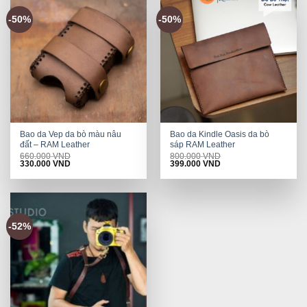
-50%
-50%
Bao da Vep da bò màu nâu
Bao da Kindle Oasis da bò
đất – RAM Leather
sáp RAM Leather
660.000
VND
800.000
VND
Original
Current
Original
Current
330.000
VND
399.000
VND
price
price
price
price
was:
is:
was:
is:
660.000 VND.
330.000 VND.
800.000 VND.
399.000 VND.
-52%