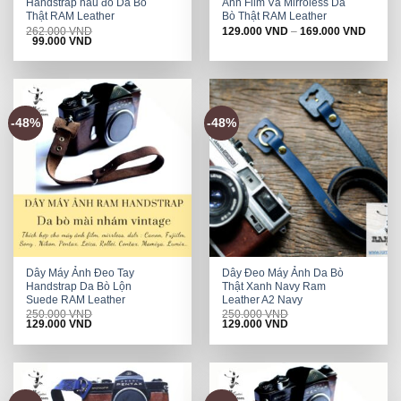
Handstrap nâu đỏ Da Bò
Ảnh Film Và Mirroless Da
Thật RAM Leather
Bò Thật RAM Leather
262.000
VND
129.000
VND
–
169.000
VND
Original
Current
99.000
VND
price
price
was:
is:
262.000 VND.
99.000 VND.
-48%
-48%
Dây Máy Ảnh Đeo Tay
Dây Đeo Máy Ảnh Da Bò
Handstrap Da Bò Lộn
Thật Xanh Navy Ram
Suede RAM Leather
Leather A2 Navy
250.000
VND
250.000
VND
Original
Current
Original
Current
129.000
VND
129.000
VND
price
price
price
price
was:
is:
was:
is:
250.000 VND.
129.000 VND.
250.000 VND.
129.000 VND.