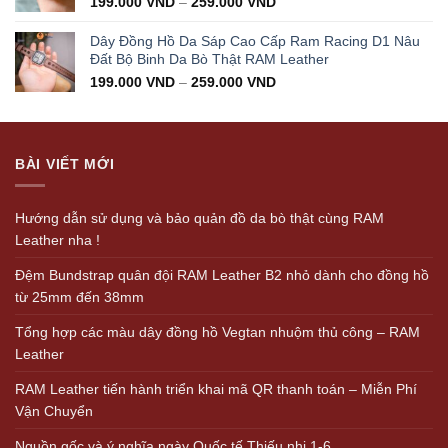
199.000
VND
–
259.000
VND
Dây Đồng Hồ Da Sáp Cao Cấp Ram Racing D1 Nâu
Đất Bộ Binh Da Bò Thật RAM Leather
199.000
VND
–
259.000
VND
BÀI VIẾT MỚI
Hướng dẫn sử dụng và bảo quản đồ da bò thật cùng RAM
Leather nha !
Đệm Bundstrap quân đội RAM Leather B2 nhỏ dành cho đồng hồ
từ 25mm đến 38mm
Tổng hợp các màu dây đồng hồ Vegtan nhuộm thủ công – RAM
Leather
RAM Leather tiến hành triển khai mã QR thanh toán – Miễn Phí
Vận Chuyển
Nguồn gốc và ý nghĩa ngày Quốc tế Thiếu nhi 1-6.