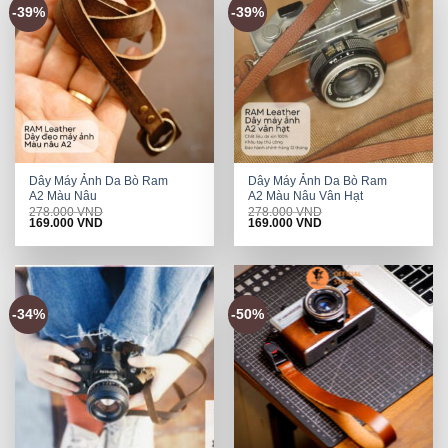
-39%
-39%
Dây Máy Ảnh Da Bò Ram
Dây Máy Ảnh Da Bò Ram
A2 Màu Nâu
A2 Màu Nâu Vân Hạt
278.000
VND
278.000
VND
Original
Current
Original
Current
169.000
VND
169.000
VND
price
price
price
price
was:
is:
was:
is:
278.000 VND.
169.000 VND.
278.000 VND.
169.000 VND.
-34%
-50%