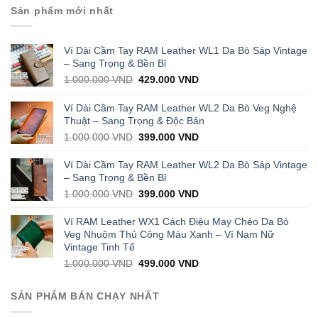
Sản phẩm mới nhất
Ví Dài Cầm Tay RAM Leather WL1 Da Bò Sáp Vintage
– Sang Trọng & Bền Bỉ
Original
Current
1.000.000
VND
429.000
VND
price
price
was:
is:
Ví Dài Cầm Tay RAM Leather WL2 Da Bò Veg Nghệ
1.000.000 VND.
429.000 VND.
Thuật – Sang Trọng & Độc Bản
Original
Current
1.000.000
VND
399.000
VND
price
price
was:
is:
Ví Dài Cầm Tay RAM Leather WL2 Da Bò Sáp Vintage
1.000.000 VND.
399.000 VND.
– Sang Trọng & Bền Bỉ
Original
Current
1.000.000
VND
399.000
VND
price
price
was:
is:
Ví RAM Leather WX1 Cách Điệu May Chéo Da Bò
1.000.000 VND.
399.000 VND.
Veg Nhuộm Thủ Công Màu Xanh – Ví Nam Nữ
Vintage Tinh Tế
Original
Current
1.000.000
VND
499.000
VND
price
price
was:
is:
SẢN PHẨM BÁN CHẠY NHẤT
1.000.000 VND.
499.000 VND.