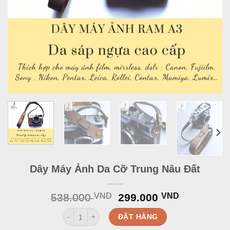
Dây Máy Ảnh Da Cỡ Trung Nâu Đất
Original
Current
538.000
VND
299.000
VND
price
price
Dây Máy Ảnh Da Cỡ Trung Nâu Đất quantity
was:
is:
ĐẶT HÀNG
538.000 VND.
299.000 