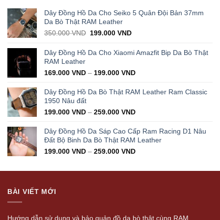
Dây Đồng Hồ Da Cho Seiko 5 Quân Đội Bản 37mm
Da Bò Thật RAM Leather
Original
Current
350.000
VND
199.000
VND
price
price
was:
is:
Dây Đồng Hồ Da Cho Xiaomi Amazfit Bip Da Bò Thật
350.000 VND.
199.000 VND.
RAM Leather
169.000
VND
–
199.000
VND
Dây Đồng Hồ Da Bò Thật RAM Leather Ram Classic
1950 Nâu đất
199.000
VND
–
259.000
VND
Dây Đồng Hồ Da Sáp Cao Cấp Ram Racing D1 Nâu
Đất Bộ Binh Da Bò Thật RAM Leather
199.000
VND
–
259.000
VND
BÀI VIẾT MỚI
Hướng dẫn sử dụng và bảo quản đồ da bò thật cùng RAM