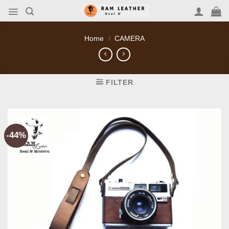
Skip
to
content
Home
/
CAMERA
FILTER
-44%