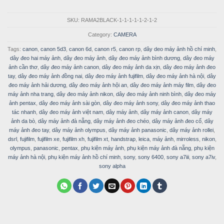
SKU:
RAMA2BLACK-1-1-1-1-1-2-1-2
Category:
CAMERA
Tags:
canon
,
canon 5d3
,
canon 6d
,
canon r5
,
canon rp
,
dây deo máy ảnh hồ chí minh
,
dây đeo hai máy ảnh
,
dây đeo máy ảnh
,
dây đeo máy ảnh bình dương
,
dây đeo máy
ảnh cần thơ
,
dây đeo máy ảnh canon
,
dây đeo máy ảnh da xịn
,
dây đeo máy ảnh đeo
tay
,
dây đeo máy ảnh đồng nai
,
dây đeo máy ảnh fujifilm
,
dây đeo máy ảnh hà nội
,
dây
đeo máy ảnh hải dương
,
dây đeo máy ảnh hội an
,
dây đeo máy ảnh máy film
,
dây đeo
máy ảnh nha trang
,
dây đeo máy ảnh nikon
,
dây đeo máy ảnh ninh bình
,
dây đeo máy
ảnh pentax
,
dây đeo máy ảnh sài gòn
,
dây đeo máy ảnh sony
,
dây đeo máy ảnh thao
tác nhanh
,
dây đeo máy ảnh việt nam
,
dây máy ảnh
,
dây máy ảnh canon
,
dây máy
ảnh da bò
,
dây máy ảnh đà nẵng
,
dây máy ảnh đeo chéo
,
dây máy ảnh đeo cổ
,
dây
máy ảnh đeo tay
,
dây máy ảnh olympus
,
dây máy ảnh panasonic
,
dây máy ảnh rollei
,
dsrl
,
fujifilm
,
fujifilm xe
,
fujifilm xh
,
fujifilm xt
,
handstrap
,
leica
,
máy ảnh
,
mirroless
,
nikon
,
olympus
,
panasonic
,
pentax
,
phụ kiện máy ảnh
,
phụ kiện máy ảnh đà nẵng
,
phụ kiện
máy ảnh hà nội
,
phụ kiện máy ảnh hồ chí minh
,
sony
,
sony 6400
,
sony a7iii
,
sony a7iv
,
sony alpha