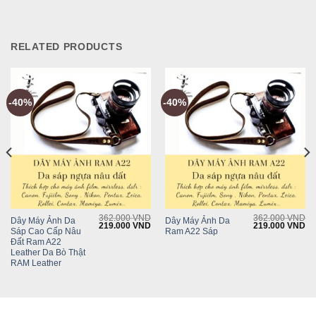
RELATED PRODUCTS
-40%
-40%
362.000
VND
362.000
VND
Dây Máy Ảnh Da
Dây Máy Ảnh Da
Current
Original
Current
Original
Cu
219.000
VND
219.000
VND
Sáp Cao Cấp Nâu
Ram A22 Sáp
rice
price
price
price
pr
s:
was:
is:
was:
is:
Đất Ram A22
.
99.000 VND.
362.000 VND.
219.000 VND.
362.000 VND.
21
Leather Da Bò Thật
RAM Leather