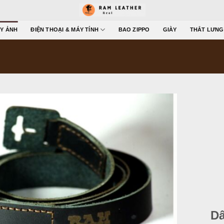
Y ẢNH
ĐIỆN THOẠI & MÁY TÍNH
BAO ZIPPO
GIÀY
THẮT LƯNG
Dâ