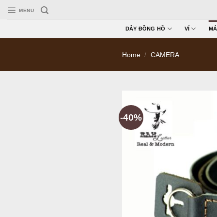
Skip
MENU
to
content
DÂY ĐỒNG HỒ
VÍ
MÁ
Home
/
CAMERA
-40%