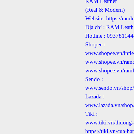
RAM Leather
(Real & Modern)
Website: https://ramle
Địa chỉ : RAM Leat
Hotline : 09378114
Shopee :
www.shopee.vn/lntle
www.shopee.vn/ram
www.shopee.vn/ramf
Sendo :
www.sendo.vn/shop/r
Lazada :
www.lazada.vn/shop/
Tiki :
www.tiki.vn/thuong-h
https://tiki.vn/cua-h