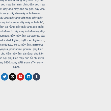
 đeo máy ảnh ninh bình
,
dây đeo máy
ax
,
dây đeo máy ảnh sài gòn
,
dây đeo
h sony
,
dây đeo máy ảnh thao tác
dây đeo máy ảnh việt nam
,
dây máy
 máy ảnh canon
,
dây máy ảnh da bò
,
ảnh đà nẵng
,
dây máy ảnh đeo chéo
,
ảnh đeo cổ
,
dây máy ảnh đeo tay
,
dây
olympus
,
dây máy ảnh panasonic
,
dây
llei
,
dsrl
,
fujifilm
,
fujifilm xe
,
fujifilm xh
,
handstrap
,
leica
,
máy ảnh
,
mirroless
,
lympus
,
panasonic
,
pentax
,
phụ kiện
,
phụ kiện máy ảnh đà nẵng
,
phụ kiện
à nội
,
phụ kiện máy ảnh hồ chí minh
,
ny 6400
,
sony a7iii
,
sony a7iv
,
sony
alpha