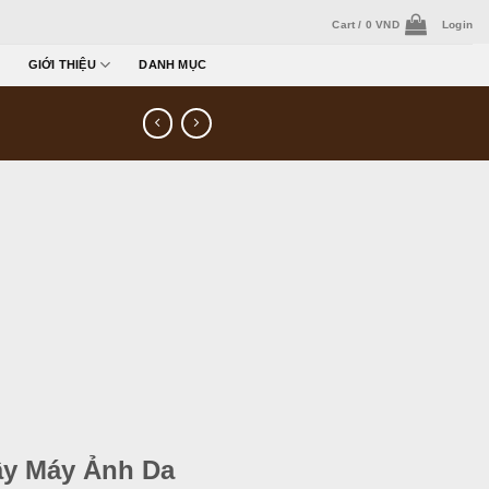
Cart /
0
VND
Login
GIỚI THIỆU
DANH MỤC
y Máy Ảnh Da