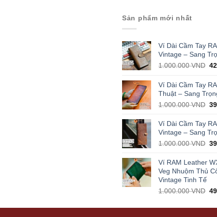
Sản phẩm mới nhất
Ví Dài Cầm Tay R
Vintage – Sang Tr
Or
1.000.000
VND
4
pr
wa
Ví Dài Cầm Tay R
1.
Thuật – Sang Trọn
Or
1.000.000
VND
3
pr
wa
Ví Dài Cầm Tay R
1.
Vintage – Sang Tr
Or
1.000.000
VND
3
pr
wa
Ví RAM Leather W
1.
Veg Nhuộm Thủ C
Vintage Tinh Tế
Or
1.000.000
VND
4
pr
wa
1.