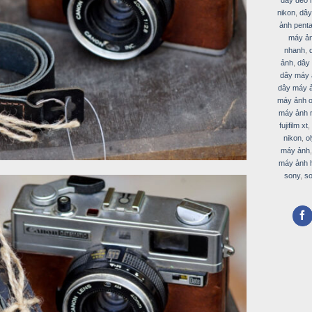
nikon
,
dây
ảnh pent
máy ản
nhanh
,
ảnh
,
dây
dây máy 
dây máy 
máy ảnh 
máy ảnh ro
fujifilm xt
,
nikon
,
o
máy ảnh
máy ảnh h
sony
,
so