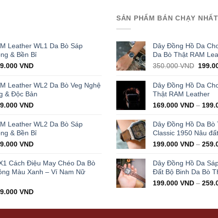
SẢN PHẨM BÁN CHẠY NHẤ
AM Leather WL1 Da Bò Sáp
Dây Đồng Hồ Da Cho
ọng & Bền Bỉ
Da Bò Thật RAM Lea
iginal
Current
Origin
29.000
VND
350.000
VND
199.0
ice
price
price
s:
is:
was:
AM Leather WL2 Da Bò Veg Nghệ
Dây Đồng Hồ Da Cho 
000.000 VND.
429.000 VND.
350.0
g & Độc Bản
Thật RAM Leather
iginal
Current
99.000
VND
169.000
VND
–
199.
ice
price
s:
is:
AM Leather WL2 Da Bò Sáp
Dây Đồng Hồ Da Bò
000.000 VND.
399.000 VND.
ọng & Bền Bỉ
Classic 1950 Nâu đấ
iginal
Current
99.000
VND
199.000
VND
–
259.
ice
price
s:
is:
X1 Cách Điệu May Chéo Da Bò
Dây Đồng Hồ Da Sá
000.000 VND.
399.000 VND.
ông Màu Xanh – Ví Nam Nữ
Đất Bộ Binh Da Bò T
199.000
VND
–
259.
iginal
Current
99.000
VND
ice
price
s:
is:
000.000 VND.
499.000 VND.