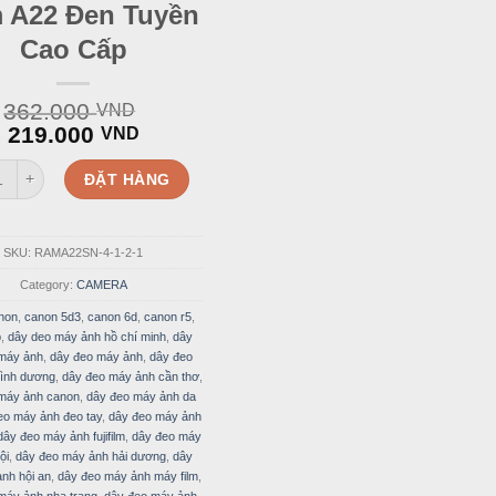
 A22 Đen Tuyền
Cao Cấp
362.000
VND
Original
Current
219.000
VND
price
price
áy Ảnh Da Ram A22 Đen Tuyền Cao Cấp quantity
was:
is:
ĐẶT HÀNG
362.000 VND.
219.000 VND.
SKU:
RAMA22SN-4-1-2-1
Category:
CAMERA
non
,
canon 5d3
,
canon 6d
,
canon r5
,
p
,
dây deo máy ảnh hồ chí minh
,
dây
 máy ảnh
,
dây đeo máy ảnh
,
dây đeo
ình dương
,
dây đeo máy ảnh cần thơ
,
máy ảnh canon
,
dây đeo máy ảnh da
eo máy ảnh đeo tay
,
dây đeo máy ảnh
dây đeo máy ảnh fujifilm
,
dây đeo máy
ội
,
dây đeo máy ảnh hải dương
,
dây
nh hội an
,
dây đeo máy ảnh máy film
,
máy ảnh nha trang
,
dây đeo máy ảnh