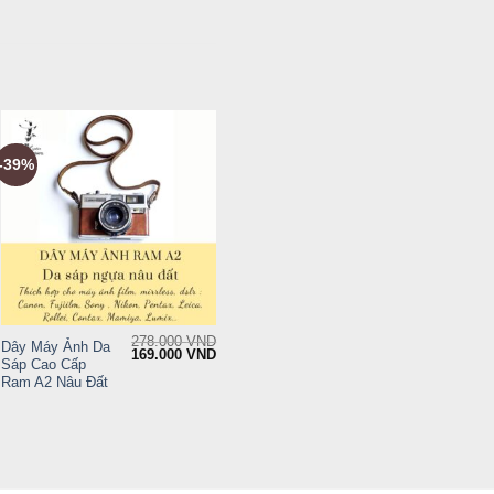
-39%
+
278.000
VND
Dây Máy Ảnh Da
rent
Original
Current
169.000
VND
Sáp Cao Cấp
ce
price
price
was:
is:
Ram A2 Nâu Đất
9.000 VND.
278.000 VND.
169.000 VND.