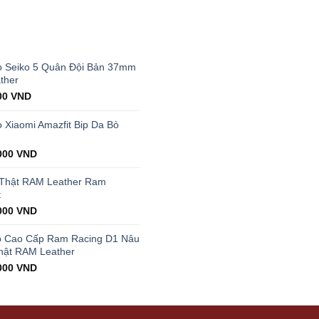
T
 Seiko 5 Quân Đội Bản 37mm
ther
al
Current
00
VND
price
is:
Xiaomi Amazfit Bip Da Bò
00 VND.
199.000 VND.
000
VND
 Thật RAM Leather Ram
t
000
VND
p Cao Cấp Ram Racing D1 Nâu
hật RAM Leather
000
VND