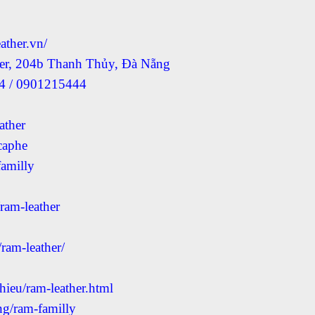
ather.vn/
her, 204b Thanh Thủy, Đà Nẵng
44 / 0901215444
ather
caphe
amilly
am-leather
ram-leather/
ieu/ram-leather.html
ang/ram-familly