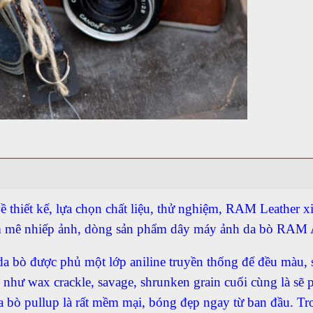
ề thiết kế, lựa chọn chất liệu, thử nghiệm, RAM Leather xi
m mê nhiếp ảnh, dòng sản phẩm dây máy ảnh da bò RAM 
 da bò được phủ một lớp aniline truyền thống để đều màu,
như wax crackle, savage, shrunken grain cuối cùng là sẽ 
a bò pullup là rất mềm mại, bóng đẹp ngay từ ban đầu. Tr