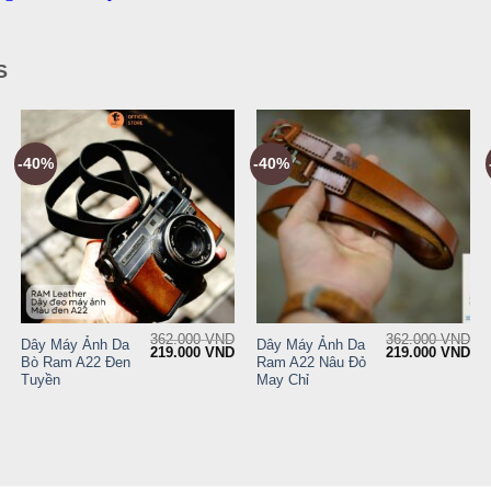
S
-40%
-40%
+
+
362.000
VND
362.000
VND
Dây Máy Ảnh Da
Dây Máy Ảnh Da
Current
Original
Current
Original
Cur
219.000
VND
219.000
VND
Bò Ram A22 Đen
Ram A22 Nâu Đỏ
price
price
price
price
pri
is:
was:
is:
was:
is:
Tuyền
May Chỉ
.
169.000 VND.
362.000 VND.
219.000 VND.
362.000 VND.
21