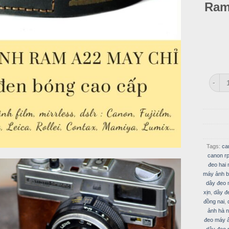
Ram
Dây M
Tags:
ca
canon r
đeo hai
máy ảnh b
dây đeo 
xịn
,
dây đ
đồng nai
,
ảnh hà n
đeo máy ả
dây đeo 