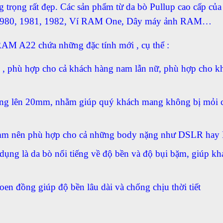
g trọng rất đẹp. Các sản phẩm từ da bò Pullup cao cấp c
980, 1981, 1982, Ví RAM One, Dây máy ảnh RAM…
M A22 chứa những đặc tính mới , cụ thể :
 , phù hợp cho cả khách hàng nam lẫn nữ, phù hợp cho 
ng lên 20mm, nhằm giúp quý khách mang không bị mỏi c
2mm nên phù hợp cho cả những body nặng như DSLR hay
 dụng là da bò nổi tiếng về độ bền và độ bụi bặm, giúp 
en đồng giúp độ bền lâu dài và chống chịu thời tiết