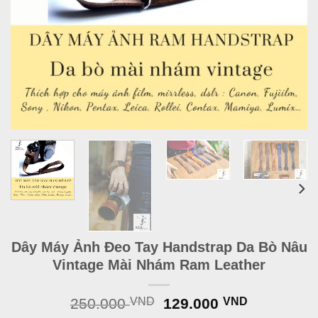
Dây Máy Ảnh Đeo Tay Handstrap Da Bò Nâu
Vintage Mài Nhám Ram Leather
Original
Current
250.000
VND
129.000
VND
price
price