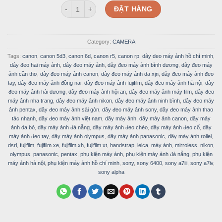
Dây Máy Ảnh Đeo Tay Handstrap Da Bò Nâu Vintage 
was:
is:
ĐẶT HÀNG
250.000 VND.
129.000 
Category:
CAMERA
Tags:
canon
,
canon 5d3
,
canon 6d
,
canon r5
,
canon rp
,
dây deo máy ảnh hồ chí minh
,
dây đeo hai máy ảnh
,
dây đeo máy ảnh
,
dây đeo máy ảnh bình dương
,
dây đeo máy
ảnh cần thơ
,
dây đeo máy ảnh canon
,
dây đeo máy ảnh da xịn
,
dây đeo máy ảnh đeo
tay
,
dây đeo máy ảnh đồng nai
,
dây đeo máy ảnh fujifilm
,
dây đeo máy ảnh hà nội
,
dây
đeo máy ảnh hải dương
,
dây đeo máy ảnh hội an
,
dây đeo máy ảnh máy film
,
dây đeo
máy ảnh nha trang
,
dây đeo máy ảnh nikon
,
dây đeo máy ảnh ninh bình
,
dây đeo máy
ảnh pentax
,
dây đeo máy ảnh sài gòn
,
dây đeo máy ảnh sony
,
dây đeo máy ảnh thao
tác nhanh
,
dây đeo máy ảnh việt nam
,
dây máy ảnh
,
dây máy ảnh canon
,
dây máy
ảnh da bò
,
dây máy ảnh đà nẵng
,
dây máy ảnh đeo chéo
,
dây máy ảnh đeo cổ
,
dây
máy ảnh đeo tay
,
dây máy ảnh olympus
,
dây máy ảnh panasonic
,
dây máy ảnh rollei
,
dsrl
,
fujifilm
,
fujifilm xe
,
fujifilm xh
,
fujifilm xt
,
handstrap
,
leica
,
máy ảnh
,
mirroless
,
nikon
,
olympus
,
panasonic
,
pentax
,
phụ kiện máy ảnh
,
phụ kiện máy ảnh đà nẵng
,
phụ kiện
máy ảnh hà nội
,
phụ kiện máy ảnh hồ chí minh
,
sony
,
sony 6400
,
sony a7iii
,
sony a7iv
,
sony alpha