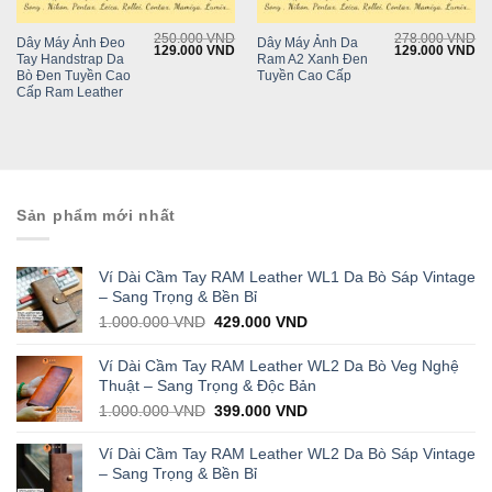
250.000
VND
278.000
VND
Dây Máy Ảnh Đeo
Dây Máy Ảnh Da
Original
Current
Original
Cu
129.000
VND
129.000
VND
Tay Handstrap Da
Ram A2 Xanh Đen
price
price
price
pr
was:
is:
was:
is:
Bò Đen Tuyền Cao
Tuyền Cao Cấp
250.000 VND.
129.000 VND.
278.000 VND.
12
Cấp Ram Leather
Sản phẩm mới nhất
Ví Dài Cầm Tay RAM Leather WL1 Da Bò Sáp Vintage
– Sang Trọng & Bền Bỉ
Original
Current
1.000.000
VND
429.000
VND
price
price
was:
is:
Ví Dài Cầm Tay RAM Leather WL2 Da Bò Veg Nghệ
1.000.000 VND.
429.000 VND.
Thuật – Sang Trọng & Độc Bản
Original
Current
1.000.000
VND
399.000
VND
price
price
was:
is:
Ví Dài Cầm Tay RAM Leather WL2 Da Bò Sáp Vintage
1.000.000 VND.
399.000 VND.
– Sang Trọng & Bền Bỉ