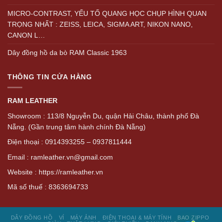
MICRO-CONTRAST, YẾU TỐ QUANG HỌC CHỤP HÌNH QUAN
TRỌNG NHẤT : ZEISS, LEICA, SIGMA ART, NIKON NANO,
CANON L…
Dây đồng hồ da bò RAM Classic 1963
THÔNG TIN CỬA HÀNG
RAM LEATHER
Showroom : 113/8 Nguyễn Du, quận Hải Châu, thành phố Đà
Nẵng. (Gần trung tâm hành chính Đà Nẵng)
Điện thoại : 0914393255 – 0937811444
Email : ramleather.vn@gmail.com
Website : https://ramleather.vn
Mã số thuế : 8363694733
DÂY ĐỒNG HỒ
VÍ
MÁY ẢNH
ĐIỆN THOẠI & MÁY TÍNH
BAO ZIPPO