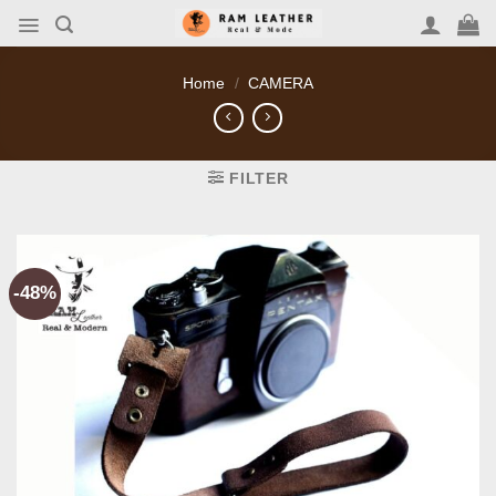
Skip
to
content
Home
/
CAMERA
FILTER
-48%