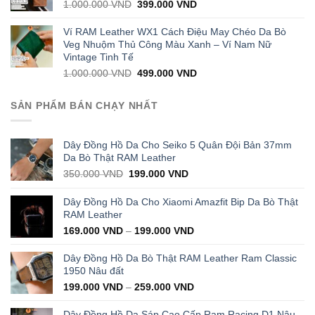
Original
Current
1.000.000
VND
399.000
VND
price
price
was:
is:
Ví RAM Leather WX1 Cách Điệu May Chéo Da Bò
1.000.000 VND.
399.000 VND.
Veg Nhuộm Thủ Công Màu Xanh – Ví Nam Nữ
Vintage Tinh Tế
Original
Current
1.000.000
VND
499.000
VND
price
price
was:
is:
SẢN PHẨM BÁN CHẠY NHẤT
1.000.000 VND.
499.000 VND.
Dây Đồng Hồ Da Cho Seiko 5 Quân Đội Bản 37mm
Da Bò Thật RAM Leather
Original
Current
350.000
VND
199.000
VND
price
price
was:
is:
Dây Đồng Hồ Da Cho Xiaomi Amazfit Bip Da Bò Thật
350.000 VND.
199.000 VND.
RAM Leather
169.000
VND
–
199.000
VND
Dây Đồng Hồ Da Bò Thật RAM Leather Ram Classic
1950 Nâu đất
199.000
VND
–
259.000
VND
Dây Đồng Hồ Da Sáp Cao Cấp Ram Racing D1 Nâu