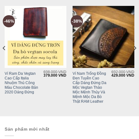
-46%
-38%
698.000
VND
692.000
VND
Ví Ram Da Vegtan
Ví Nam Trống Đồng
Current
Original
Current
Original
Cu
379.000
VND
429.000
VND
Cao Cấp Italia
Đen Tuyền Cao
rice
price
price
price
pr
s:
was:
is:
was:
is:
Nhuộm Thủ Công
Cấp Dáng Đứng Da
429.000 VND.
698.000 VND.
379.000 VND.
692.000 VND.
42
Màu Chocolate Bản
Mộc Vegtan Thảo
2020 Dáng Đứng
Mộc Mệnh Thủy Và
Mệnh Mộc Da Bò
Thật RAM Leather
Sản phẩm mới nhất