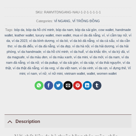
SKU:
RAMVITDNGANG-NAU-1-2-1-1-1-1-1
Categories:
VÍ NGANG
,
VÍ TRỐNG ĐỒNG
Tags:
bóp da
,
bóp da hồ chí minh
,
bóp da nam
,
bóp da sài gòn
,
cow wallet
,
handmade
wallet
,
leather wallet
,
luxury wallet
,
men wallet
,
mua ví da đà nẵng
,
ví
,
ví cầm tay nữ
,
ví
da
,
ví da 2023
,
ví da bình dương
,
ví da bò
,
ví da bò đà nẵng
,
ví da cá sấu
,
ví da cần
thơ
,
ví da đà điểu
,
ví da đà nẵng
,
ví da đẹp
,
ví da hà nội
,
ví da hải dương
,
ví da hải
phòng
,
ví da handmade
,
ví da hồ chí minh
,
ví da huế
,
ví da khắc tên
,
ví da kỳ đà
,
ví
da magsafe
,
ví da màu đen
,
ví da màu xanh
,
ví da mini
,
ví da mới
,
ví da nam
,
ví da
nam đà nẵng
,
ví da nữ
,
ví da pullup
,
ví da sài gòn
,
ví da sáp
,
ví da thái nguyên
,
ví da
thật
,
ví da thật đà nẵng
,
ví da veg
,
ví da việt nam
,
ví da vinh
,
ví da xịn
,
ví đựng thẻ
,
Ví
mini
,
ví nam
,
ví nữ
,
ví nữ mini
,
vietnam wallet
,
wallet
,
women wallet
Description