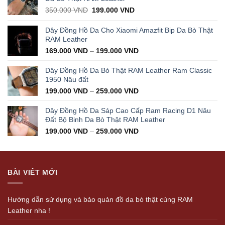
Original
Current
350.000
VND
199.000
VND
price
price
was:
is:
Dây Đồng Hồ Da Cho Xiaomi Amazfit Bip Da Bò Thật
350.000 VND.
199.000 VND.
RAM Leather
169.000
VND
–
199.000
VND
Dây Đồng Hồ Da Bò Thật RAM Leather Ram Classic
1950 Nâu đất
199.000
VND
–
259.000
VND
Dây Đồng Hồ Da Sáp Cao Cấp Ram Racing D1 Nâu
Đất Bộ Binh Da Bò Thật RAM Leather
199.000
VND
–
259.000
VND
BÀI VIẾT MỚI
Hướng dẫn sử dụng và bảo quản đồ da bò thật cùng RAM
Leather nha !