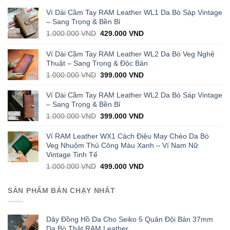
Ví Dài Cầm Tay RAM Leather WL1 Da Bò Sáp Vintage
– Sang Trọng & Bền Bỉ
Original
Current
1.000.000
VND
429.000
VND
price
price
was:
is:
Ví Dài Cầm Tay RAM Leather WL2 Da Bò Veg Nghệ
1.000.000 VND.
429.000 VND.
Thuật – Sang Trọng & Độc Bản
Original
Current
1.000.000
VND
399.000
VND
price
price
was:
is:
Ví Dài Cầm Tay RAM Leather WL2 Da Bò Sáp Vintage
1.000.000 VND.
399.000 VND.
– Sang Trọng & Bền Bỉ
Original
Current
1.000.000
VND
399.000
VND
price
price
was:
is:
Ví RAM Leather WX1 Cách Điệu May Chéo Da Bò
1.000.000 VND.
399.000 VND.
Veg Nhuộm Thủ Công Màu Xanh – Ví Nam Nữ
Vintage Tinh Tế
Original
Current
1.000.000
VND
499.000
VND
price
price
was:
is:
SẢN PHẨM BÁN CHẠY NHẤT
1.000.000 VND.
499.000 VND.
Dây Đồng Hồ Da Cho Seiko 5 Quân Đội Bản 37mm
Da Bò Thật RAM Leather