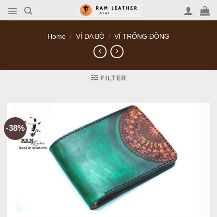
Skip
to
content
Home
/
VÍ DA BÒ
/
VÍ TRỐNG ĐỒNG
FILTER
-38%