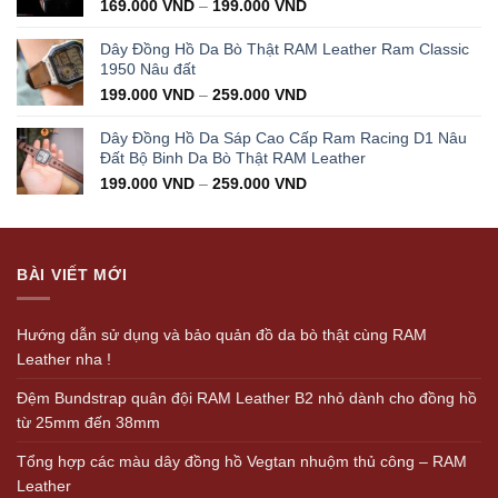
169.000
VND
–
199.000
VND
Dây Đồng Hồ Da Bò Thật RAM Leather Ram Classic
1950 Nâu đất
199.000
VND
–
259.000
VND
Dây Đồng Hồ Da Sáp Cao Cấp Ram Racing D1 Nâu
Đất Bộ Binh Da Bò Thật RAM Leather
199.000
VND
–
259.000
VND
BÀI VIẾT MỚI
Hướng dẫn sử dụng và bảo quản đồ da bò thật cùng RAM
Leather nha !
Đệm Bundstrap quân đội RAM Leather B2 nhỏ dành cho đồng hồ
từ 25mm đến 38mm
Tổng hợp các màu dây đồng hồ Vegtan nhuộm thủ công – RAM
Leather