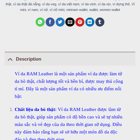
thật
,
ví da thật đà nẵng
,
ví da veg
,
ví da việt nam
,
ví da vinh
,
ví da xịn
,
ví đựng thẻ
,
Ví
mini
,
ví nam
,
ví nữ
,
ví nữ mini
,
vietnam wallet
,
wallet
,
women wallet
Description
Ví da RAM Leather là một sản phẩm ví da được làm từ
da bò thật, chất lượng tốt và bền bỉ, được may thủ công
tỉ mỉ. Đây là một sản phẩm ví da có nhiều ưu điểm nổi
bật:
Chất liệu da bò thật:
Ví da RAM Leather được làm từ
da bò thật, giúp sản phẩm có độ bền cao và sẽ tự nhiên
màu sắc và vẻ đẹp của da theo thời gian sử dụng. Điều
này đảm bảo rằng bạn sẽ sở hữu một món đồ da độc
đáo và đẹp theo thời gian.