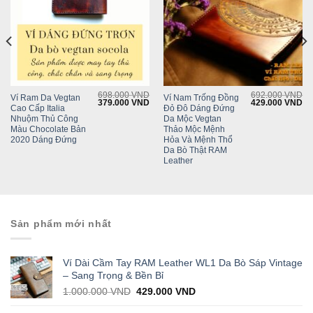
698.000
VND
692.000
VND
Ví Ram Da Vegtan
Ví Nam Trống Đồng
Current
Original
Current
Original
Cu
379.000
VND
429.000
VND
Cao Cấp Italia
Đỏ Đô Dáng Đứng
rice
price
price
price
pr
s:
was:
is:
was:
is:
Nhuộm Thủ Công
Da Mộc Vegtan
252.000 VND.
698.000 VND.
379.000 VND.
692.000 VND.
42
Màu Chocolate Bản
Thảo Mộc Mệnh
2020 Dáng Đứng
Hỏa Và Mệnh Thổ
Da Bò Thật RAM
Leather
Sản phẩm mới nhất
Ví Dài Cầm Tay RAM Leather WL1 Da Bò Sáp Vintage
– Sang Trọng & Bền Bỉ
Original
Current
1.000.000
VND
429.000
VND
price
price