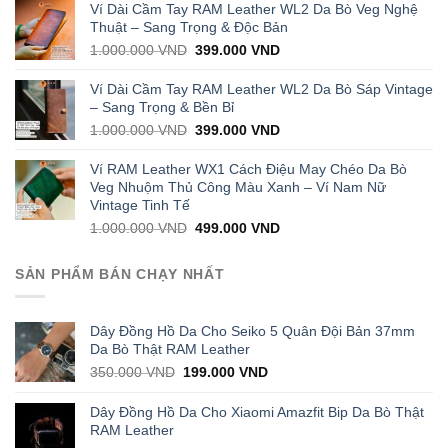
was:
is:
Ví Dài Cầm Tay RAM Leather WL2 Da Bò Veg Nghệ
1.000.000 VND.
429.000 VND.
Thuật – Sang Trọng & Độc Bản
Original
Current
1.000.000
VND
399.000
VND
price
price
was:
is:
Ví Dài Cầm Tay RAM Leather WL2 Da Bò Sáp Vintage
1.000.000 VND.
399.000 VND.
– Sang Trọng & Bền Bỉ
Original
Current
1.000.000
VND
399.000
VND
price
price
was:
is:
Ví RAM Leather WX1 Cách Điệu May Chéo Da Bò
1.000.000 VND.
399.000 VND.
Veg Nhuộm Thủ Công Màu Xanh – Ví Nam Nữ
Vintage Tinh Tế
Original
Current
1.000.000
VND
499.000
VND
price
price
was:
is:
SẢN PHẨM BÁN CHẠY NHẤT
1.000.000 VND.
499.000 VND.
Dây Đồng Hồ Da Cho Seiko 5 Quân Đội Bản 37mm
Da Bò Thật RAM Leather
Original
Current
350.000
VND
199.000
VND
price
price
was:
is:
Dây Đồng Hồ Da Cho Xiaomi Amazfit Bip Da Bò Thật
350.000 VND.
199.000 VND.
RAM Leather