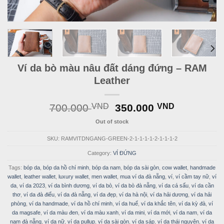
Ví da bò màu nâu đất dáng đứng – RAM
Leather
Original
Current
700.000
VND
350.000
VND
price
price
Out of stock
was:
is:
700.000 VND.
350.000 
SKU:
RAMVITDNGANG-GREEN-2-1-1-1-1-2-1-1-1-2
Category:
VÍ ĐỨNG
Tags:
bóp da
,
bóp da hồ chí minh
,
bóp da nam
,
bóp da sài gòn
,
cow wallet
,
handmade
wallet
,
leather wallet
,
luxury wallet
,
men wallet
,
mua ví da đà nẵng
,
ví
,
ví cầm tay nữ
,
ví
da
,
ví da 2023
,
ví da bình dương
,
ví da bò
,
ví da bò đà nẵng
,
ví da cá sấu
,
ví da cần
thơ
,
ví da đà điểu
,
ví da đà nẵng
,
ví da đẹp
,
ví da hà nội
,
ví da hải dương
,
ví da hải
phòng
,
ví da handmade
,
ví da hồ chí minh
,
ví da huế
,
ví da khắc tên
,
ví da kỳ đà
,
ví
da magsafe
,
ví da màu đen
,
ví da màu xanh
,
ví da mini
,
ví da mới
,
ví da nam
,
ví da
nam đà nẵng
,
ví da nữ
,
ví da pullup
,
ví da sài gòn
,
ví da sáp
,
ví da thái nguyên
,
ví da