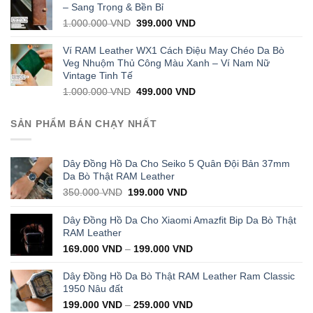
1.000.000 VND.
399.000 VND.
– Sang Trọng & Bền Bỉ
Original
Current
1.000.000
VND
399.000
VND
price
price
was:
is:
Ví RAM Leather WX1 Cách Điệu May Chéo Da Bò
1.000.000 VND.
399.000 VND.
Veg Nhuộm Thủ Công Màu Xanh – Ví Nam Nữ
Vintage Tinh Tế
Original
Current
1.000.000
VND
499.000
VND
price
price
was:
is:
SẢN PHẨM BÁN CHẠY NHẤT
1.000.000 VND.
499.000 VND.
Dây Đồng Hồ Da Cho Seiko 5 Quân Đội Bản 37mm
Da Bò Thật RAM Leather
Original
Current
350.000
VND
199.000
VND
price
price
was:
is:
Dây Đồng Hồ Da Cho Xiaomi Amazfit Bip Da Bò Thật
350.000 VND.
199.000 VND.
RAM Leather
169.000
VND
–
199.000
VND
Dây Đồng Hồ Da Bò Thật RAM Leather Ram Classic
1950 Nâu đất
199.000
VND
–
259.000
VND