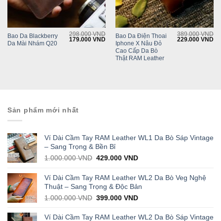
298.000
VND
389.000
VND
Bao Da Blackberry
Bao Da Điện Thoai
Current
Original
Current
Original
Cu
179.000
VND
229.000
VND
Da Mài Nhám Q20
Iphone X Nâu Đỏ
rice
price
price
price
pr
s:
was:
is:
was:
is:
Cao Cấp Da Bò
169.000 VND.
298.000 VND.
179.000 VND.
389.000 VND.
22
Thật RAM Leather
Sản phẩm mới nhất
Ví Dài Cầm Tay RAM Leather WL1 Da Bò Sáp Vintage
– Sang Trọng & Bền Bỉ
Original
Current
1.000.000
VND
429.000
VND
price
price
was:
is:
Ví Dài Cầm Tay RAM Leather WL2 Da Bò Veg Nghệ
1.000.000 VND.
429.000 VND.
Thuật – Sang Trọng & Độc Bản
Original
Current
1.000.000
VND
399.000
VND
price
price
was:
is:
Ví Dài Cầm Tay RAM Leather WL2 Da Bò Sáp Vintage