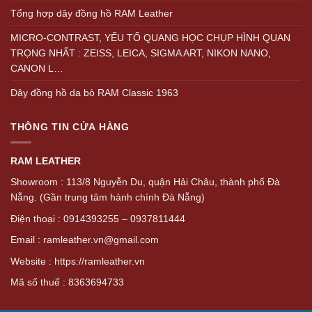
Tổng hợp dây đồng hồ RAM Leather
MICRO-CONTRAST, YẾU TỐ QUANG HỌC CHỤP HÌNH QUAN
TRỌNG NHẤT : ZEISS, LEICA, SIGMA ART, NIKON NANO,
CANON L…
Dây đồng hồ da bò RAM Classic 1963
THÔNG TIN CỬA HÀNG
RAM LEATHER
Showroom : 113/8 Nguyễn Du, quận Hải Châu, thành phố Đà
Nẵng. (Gần trung tâm hành chính Đà Nẵng)
Điện thoại : 0914393255 – 0937811444
Email : ramleather.vn@gmail.com
Website : https://ramleather.vn
Mã số thuế : 8363694733