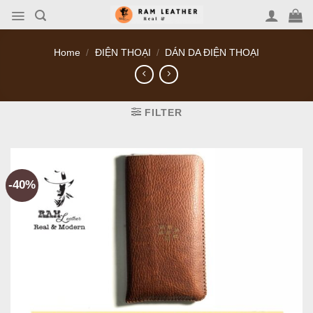
Skip
to
content
Home
/
ĐIỆN THOẠI
/
DÁN DA ĐIỆN THOẠI
FILTER
-40%