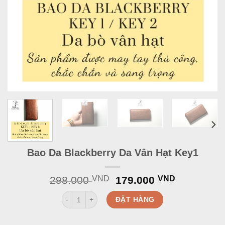
Bao Da Blackberry Da Vân Hạt Key1
Original
Current
298.000
VND
179.000
VND
price
price
Bao Da Blackberry Da Vân Hạt Key1 quantity
was:
is:
ĐẶT HÀNG
298.000 VND.
179.000 