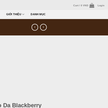
Cart /
0
VND
Login
GIỚI THIỆU
DANH MỤC
 Da Blackberry