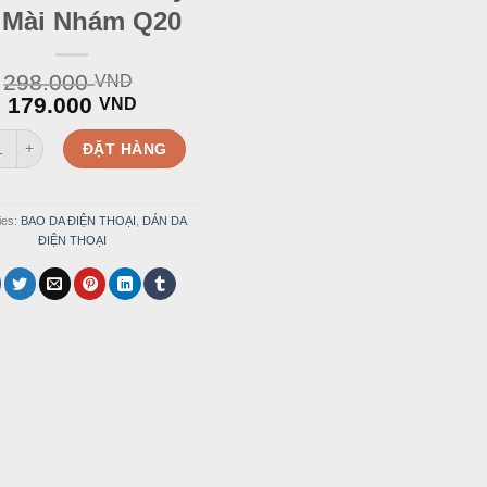
 Mài Nhám Q20
298.000
VND
Original
Current
179.000
VND
price
price
 Blackberry Da Mài Nhám Q20 quantity
was:
is:
ĐẶT HÀNG
298.000 VND.
179.000 VND.
ies:
BAO DA ĐIỆN THOẠI
,
DÁN DA
ĐIỆN THOẠI