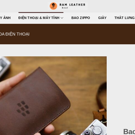
Y ẢNH
ĐIỆN THOẠI & MÁY TÍNH
BAO ZIPPO
GIÀY
THẮT LƯNG
DA ĐIỆN THOẠI
Bao