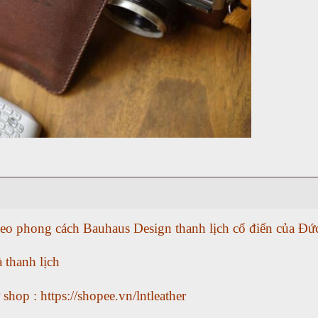
heo phong cách Bauhaus Design thanh lịch cổ điển của Đ
à thanh lịch
hop : https://shopee.vn/lntleather