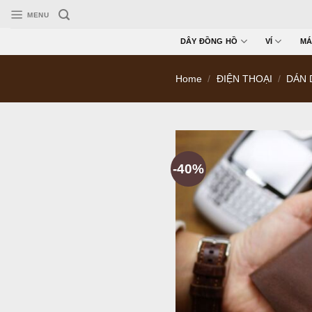
Skip
MENU
to
content
DÂY ĐỒNG HỒ
VÍ
MÁ
Home
/
ĐIỆN THOẠI
/
DÁN 
-40%