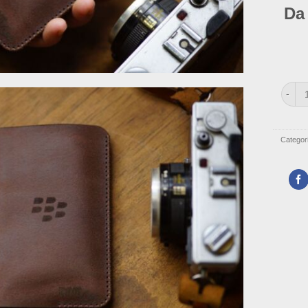
Da
Bao Da
Categor