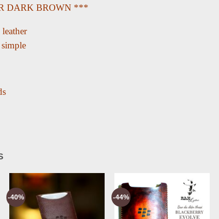
R DARK BROWN ***
 leather
 simple
ds
S
-40%
-44%