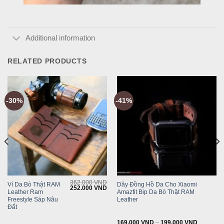
Additional information
RELATED PRODUCTS
-30%
-41%
362.000
VND
Ví Da Bò Thật RAM
Dây Đồng Hồ Da Cho Xiaomi
Current
Original
Current
252.000
VND
Leather Ram
Amazfit Bip Da Bò Thật RAM
rice
price
price
s:
was:
is:
Freestyle Sáp Nâu
Leather
199.000 VND.
362.000 VND.
252.000 VND.
Đất
169.000
VND
–
199.000
VND