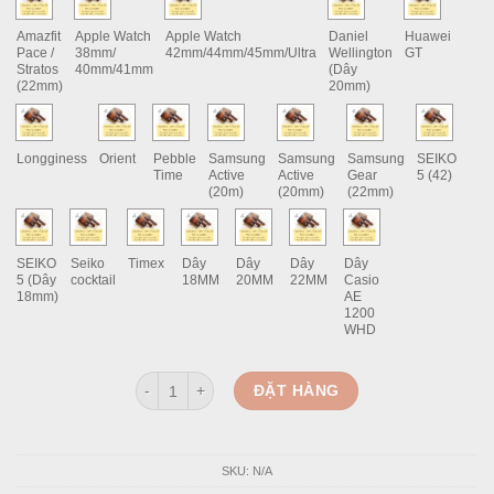
Amazfit
Apple Watch
Apple Watch
Daniel
Huawei
Pace /
38mm/
42mm/44mm/45mm/Ultra
Wellington
GT
Stratos
40mm/41mm
(Dây
(22mm)
20mm)
Longginess
Orient
Pebble
Samsung
Samsung
Samsung
SEIKO
Time
Active
Active
Gear
5 (42)
(20m)
(20mm)
(22mm)
SEIKO
Seiko
Timex
Dây
Dây
Dây
Dây
5 (Dây
cocktail
18MM
20MM
22MM
Casio
18mm)
AE
1200
WHD
Combo Ví + Dây Đồng Hồ Ram Classic 1970 Nâu Sán
ĐẶT HÀNG
SKU:
N/A