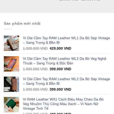
Sản phẩm mới nhất
Ví Dài Cầm Tay RAM Leather WL1 Da Bò Sáp Vintage
– Sang Trọng & Bền Bỉ
Original
Current
1.000.000
VND
429.000
VND
price
price
was:
is:
Ví Dài Cầm Tay RAM Leather WL2 Da Bò Veg Nghệ
1.000.000 VND.
429.000 VND.
Thuật – Sang Trọng & Độc Bản
Original
Current
1.000.000
VND
399.000
VND
price
price
was:
is:
Ví Dài Cầm Tay RAM Leather WL2 Da Bò Sáp Vintage
1.000.000 VND.
399.000 VND.
– Sang Trọng & Bền Bỉ
Original
Current
1.000.000
VND
399.000
VND
price
price
was:
is:
Ví RAM Leather WX1 Cách Điệu May Chéo Da Bò
1.000.000 VND.
399.000 VND.
Veg Nhuộm Thủ Công Màu Xanh – Ví Nam Nữ
Vintage Tinh Tế
Original
Current