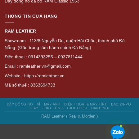
Dây đồng hồ da bò RAM Classic 1963
THÔNG TIN CỬA HÀNG
RAM LEATHER
Showroom : 113/8 Nguyễn Du, quận Hải Châu, thành phố Đà
Nẵng. (Gần trung tâm hành chính Đà Nẵng)
Điện thoại : 0914393255 – 0937811444
Email : ramleather.vn@gmail.com
Website : https://ramleather.vn
Mã số thuế : 8363694733
DÂY ĐỒNG HỒ
VÍ
MÁY ẢNH
ĐIỆN THOẠI & MÁY TÍNH
BAO ZIPPO
GIÀY
THẮT LƯNG
GIỚI THIỆU
DANH MỤC
RAM Leather ( Real & Morden )