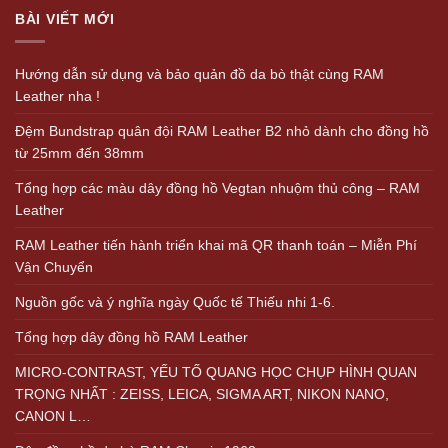
BÀI VIẾT MỚI
Hướng dẫn sử dụng và bảo quản đồ da bò thật cùng RAM
Leather nha !
Đệm Bundstrap quân đội RAM Leather B2 nhỏ dành cho đồng hồ
từ 25mm đến 38mm
Tổng hợp các màu dây đồng hồ Vegtan nhuộm thủ công – RAM
Leather
RAM Leather tiến hành triển khai mã QR thanh toán – Miễn Phí
Vận Chuyển
Nguồn gốc và ý nghĩa ngày Quốc tế Thiếu nhi 1-6.
Tổng hợp dây đồng hồ RAM Leather
MICRO-CONTRAST, YẾU TỐ QUANG HỌC CHỤP HÌNH QUAN
TRỌNG NHẤT : ZEISS, LEICA, SIGMA ART, NIKON NANO,
CANON L…