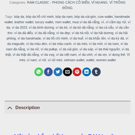
Categories:
RAM CLASSIC - PHONG CÁCH CỔ ĐIỂN
,
VÍ NGANG
,
VÍ TRỐNG
ĐỒNG
Tags:
bóp da
,
bóp da hồ chí minh
,
bóp da nam
,
bóp da sài gòn
,
cow wallet
,
handmade
wallet
,
leather wallet
,
luxury wallet
,
men wallet
,
mua ví da đà nẵng
,
ví
,
ví cầm tay nữ
,
ví
da
,
ví da 2023
,
ví da bình dương
,
ví da bò
,
ví da bò đà nẵng
,
ví da cá sấu
,
ví da cần
thơ
,
ví da đà điểu
,
ví da đà nẵng
,
ví da đẹp
,
ví da hà nội
,
ví da hải dương
,
ví da hải
phòng
,
ví da handmade
,
ví da hồ chí minh
,
ví da huế
,
ví da khắc tên
,
ví da kỳ đà
,
ví
da magsafe
,
ví da màu đen
,
ví da màu xanh
,
ví da mini
,
ví da mới
,
ví da nam
,
ví da
nam đà nẵng
,
ví da nữ
,
ví da pullup
,
ví da sài gòn
,
ví da sáp
,
ví da thái nguyên
,
ví da
thật
,
ví da thật đà nẵng
,
ví da veg
,
ví da việt nam
,
ví da vinh
,
ví da xịn
,
ví đựng thẻ
,
Ví
mini
,
ví nam
,
ví nữ
,
ví nữ mini
,
vietnam wallet
,
wallet
,
women wallet
Description