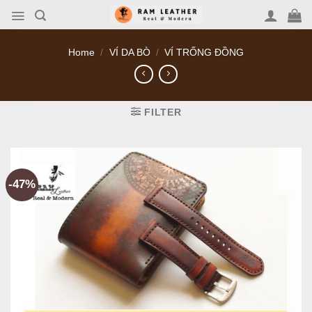
Skip
to
content
Home
/
VÍ DA BÒ
/
VÍ TRỐNG ĐỒNG
FILTER
-47%