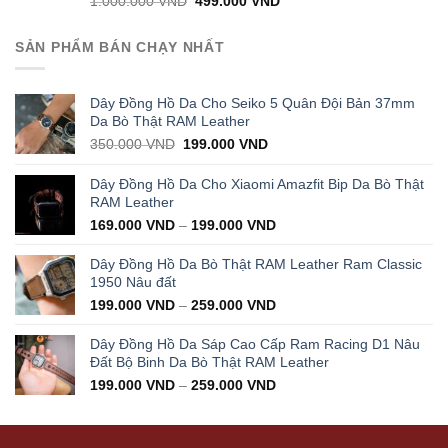
1.000.000
VND
499.000
VND
price
price
was:
is:
SẢN PHẨM BÁN CHẠY NHẤT
1.000.000 VND.
499.000 VND.
Dây Đồng Hồ Da Cho Seiko 5 Quân Đội Bản 37mm
Da Bò Thật RAM Leather
Original
Current
350.000
VND
199.000
VND
price
price
was:
is:
Dây Đồng Hồ Da Cho Xiaomi Amazfit Bip Da Bò Thật
350.000 VND.
199.000 VND.
RAM Leather
169.000
VND
–
199.000
VND
Dây Đồng Hồ Da Bò Thật RAM Leather Ram Classic
1950 Nâu đất
199.000
VND
–
259.000
VND
Dây Đồng Hồ Da Sáp Cao Cấp Ram Racing D1 Nâu
Đất Bộ Binh Da Bò Thật RAM Leather
199.000
VND
–
259.000
VND