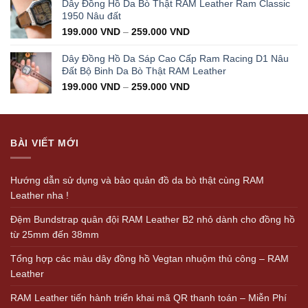
Dây Đồng Hồ Da Bò Thật RAM Leather Ram Classic
1950 Nâu đất
199.000
VND
–
259.000
VND
Dây Đồng Hồ Da Sáp Cao Cấp Ram Racing D1 Nâu
Đất Bộ Binh Da Bò Thật RAM Leather
199.000
VND
–
259.000
VND
BÀI VIẾT MỚI
Hướng dẫn sử dụng và bảo quản đồ da bò thật cùng RAM
Leather nha !
Đệm Bundstrap quân đội RAM Leather B2 nhỏ dành cho đồng hồ
từ 25mm đến 38mm
Tổng hợp các màu dây đồng hồ Vegtan nhuộm thủ công – RAM
Leather
RAM Leather tiến hành triển khai mã QR thanh toán – Miễn Phí