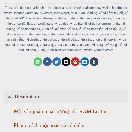
Tags:
bóp da
,
bóp da hồ chí minh
,
bóp da nam
,
bóp da sài gòn
,
cow wallet
,
handmade
wallet
,
leather wallet
,
luxury wallet
,
men wallet
,
mua ví da đà nẵng
,
ví
,
ví cầm tay nữ
,
ví
da
,
ví da 2023
,
ví da bình dương
,
ví da bò
,
ví da bò đà nẵng
,
ví da cá sấu
,
ví da cần
thơ
,
ví da đà điểu
,
ví da đà nẵng
,
ví da đẹp
,
ví da hà nội
,
ví da hải dương
,
ví da hải
phòng
,
ví da handmade
,
ví da hồ chí minh
,
ví da huế
,
ví da khắc tên
,
ví da kỳ đà
,
ví
da magsafe
,
ví da màu đen
,
ví da màu xanh
,
ví da mini
,
ví da mới
,
ví da nam
,
ví da
nam đà nẵng
,
ví da nữ
,
ví da pullup
,
ví da sài gòn
,
ví da sáp
,
ví da thái nguyên
,
ví da
thật
,
ví da thật đà nẵng
,
ví da veg
,
ví da việt nam
,
ví da vinh
,
ví da xịn
,
ví đựng thẻ
,
Ví
mini
,
ví nam
,
ví nữ
,
ví nữ mini
,
vietnam wallet
,
wallet
,
women wallet
Description
Một sản phẩm chất lượng của RAM Leather
Phong cách mộc mạc và cổ điển.