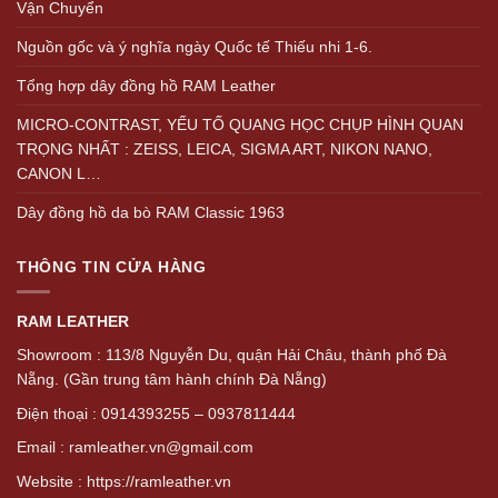
Vận Chuyển
Nguồn gốc và ý nghĩa ngày Quốc tế Thiếu nhi 1-6.
Tổng hợp dây đồng hồ RAM Leather
MICRO-CONTRAST, YẾU TỐ QUANG HỌC CHỤP HÌNH QUAN
TRỌNG NHẤT : ZEISS, LEICA, SIGMA ART, NIKON NANO,
CANON L…
Dây đồng hồ da bò RAM Classic 1963
THÔNG TIN CỬA HÀNG
RAM LEATHER
Showroom : 113/8 Nguyễn Du, quận Hải Châu, thành phố Đà
Nẵng. (Gần trung tâm hành chính Đà Nẵng)
Điện thoại : 0914393255 – 0937811444
Email : ramleather.vn@gmail.com
Website : https://ramleather.vn