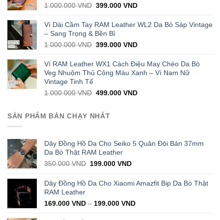
Original
Current
1.000.000
VND
399.000
VND
price
price
was:
is:
Ví Dài Cầm Tay RAM Leather WL2 Da Bò Sáp Vintage
1.000.000 VND.
399.000 VND.
– Sang Trọng & Bền Bỉ
Original
Current
1.000.000
VND
399.000
VND
price
price
was:
is:
Ví RAM Leather WX1 Cách Điệu May Chéo Da Bò
1.000.000 VND.
399.000 VND.
Veg Nhuộm Thủ Công Màu Xanh – Ví Nam Nữ
Vintage Tinh Tế
Original
Current
1.000.000
VND
499.000
VND
price
price
was:
is:
SẢN PHẨM BÁN CHẠY NHẤT
1.000.000 VND.
499.000 VND.
Dây Đồng Hồ Da Cho Seiko 5 Quân Đội Bản 37mm
Da Bò Thật RAM Leather
Original
Current
350.000
VND
199.000
VND
price
price
was:
is:
Dây Đồng Hồ Da Cho Xiaomi Amazfit Bip Da Bò Thật
350.000 VND.
199.000 VND.
RAM Leather
169.000
VND
–
199.000
VND