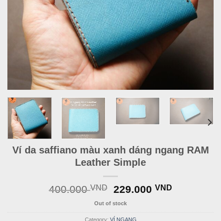
Ví da saffiano màu xanh dáng ngang RAM
Leather Simple
Original
Current
400.000
VND
229.000
VND
price
price
Out of stock
was:
is:
400.000 VND.
229.000 
Category:
VÍ NGANG