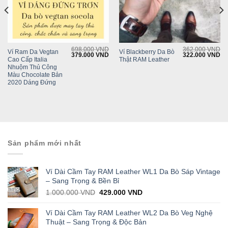
698.000
VND
362.000
VND
Ví Ram Da Vegtan
Ví Blackberry Da Bò
Current
Original
Current
Original
Cu
379.000
VND
322.000
VND
Cao Cấp Italia
Thật RAM Leather
rice
price
price
price
pr
s:
was:
is:
was:
is:
Nhuộm Thủ Công
429.000 VND.
698.000 VND.
379.000 VND.
362.000 VND.
32
Màu Chocolate Bản
2020 Dáng Đứng
Sản phẩm mới nhất
Ví Dài Cầm Tay RAM Leather WL1 Da Bò Sáp Vintage
– Sang Trọng & Bền Bỉ
Original
Current
1.000.000
VND
429.000
VND
price
price
was:
is:
Ví Dài Cầm Tay RAM Leather WL2 Da Bò Veg Nghệ
1.000.000 VND.
429.000 VND.
Thuật – Sang Trọng & Độc Bản