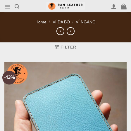
Skip
to
content
Home
/
VÍ DA BÒ
/
VÍ NGANG
FILTER
-43%