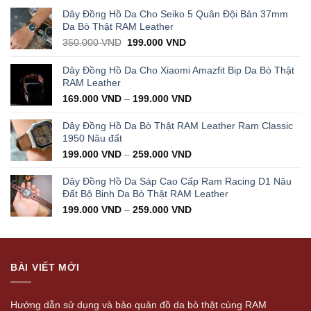
Dây Đồng Hồ Da Cho Seiko 5 Quân Đội Bản 37mm
Da Bò Thật RAM Leather
Original
Current
350.000
VND
199.000
VND
price
price
was:
is:
Dây Đồng Hồ Da Cho Xiaomi Amazfit Bip Da Bò Thật
350.000 VND.
199.000 VND.
RAM Leather
169.000
VND
–
199.000
VND
Dây Đồng Hồ Da Bò Thật RAM Leather Ram Classic
1950 Nâu đất
199.000
VND
–
259.000
VND
Dây Đồng Hồ Da Sáp Cao Cấp Ram Racing D1 Nâu
Đất Bộ Binh Da Bò Thật RAM Leather
199.000
VND
–
259.000
VND
BÀI VIẾT MỚI
Hướng dẫn sử dụng và bảo quản đồ da bò thật cùng RAM