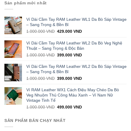
Sản phẩm mới nhất
Ví Dài Cầm Tay RAM Leather WL1 Da Bò Sáp Vintage
– Sang Trọng & Bền Bỉ
Original
Current
1.000.000
VND
429.000
VND
price
price
was:
is:
Ví Dài Cầm Tay RAM Leather WL2 Da Bò Veg Nghệ
1.000.000 VND.
429.000 VND.
Thuật – Sang Trọng & Độc Bản
Original
Current
1.000.000
VND
399.000
VND
price
price
was:
is:
Ví Dài Cầm Tay RAM Leather WL2 Da Bò Sáp Vintage
1.000.000 VND.
399.000 VND.
– Sang Trọng & Bền Bỉ
Original
Current
1.000.000
VND
399.000
VND
price
price
was:
is:
Ví RAM Leather WX1 Cách Điệu May Chéo Da Bò
1.000.000 VND.
399.000 VND.
Veg Nhuộm Thủ Công Màu Xanh – Ví Nam Nữ
Vintage Tinh Tế
Original
Current
1.000.000
VND
499.000
VND
price
price
was:
is:
SẢN PHẨM BÁN CHẠY NHẤT
1.000.000 VND.
499.000 VND.