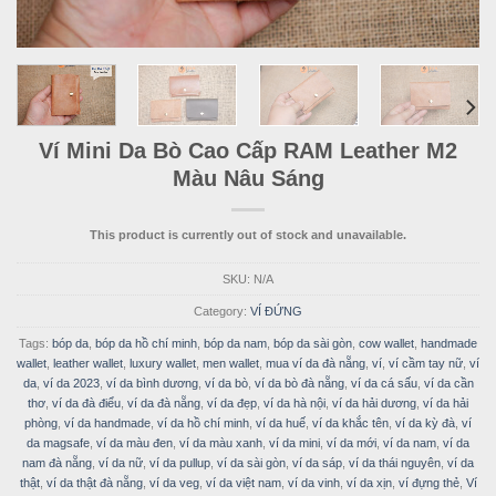
Ví Mini Da Bò Cao Cấp RAM Leather M2
Màu Nâu Sáng
This product is currently out of stock and unavailable.
SKU:
N/A
Category:
VÍ ĐỨNG
Tags:
bóp da
,
bóp da hồ chí minh
,
bóp da nam
,
bóp da sài gòn
,
cow wallet
,
handmade
wallet
,
leather wallet
,
luxury wallet
,
men wallet
,
mua ví da đà nẵng
,
ví
,
ví cầm tay nữ
,
ví
da
,
ví da 2023
,
ví da bình dương
,
ví da bò
,
ví da bò đà nẵng
,
ví da cá sấu
,
ví da cần
thơ
,
ví da đà điểu
,
ví da đà nẵng
,
ví da đẹp
,
ví da hà nội
,
ví da hải dương
,
ví da hải
phòng
,
ví da handmade
,
ví da hồ chí minh
,
ví da huế
,
ví da khắc tên
,
ví da kỳ đà
,
ví
da magsafe
,
ví da màu đen
,
ví da màu xanh
,
ví da mini
,
ví da mới
,
ví da nam
,
ví da
nam đà nẵng
,
ví da nữ
,
ví da pullup
,
ví da sài gòn
,
ví da sáp
,
ví da thái nguyên
,
ví da
thật
,
ví da thật đà nẵng
,
ví da veg
,
ví da việt nam
,
ví da vinh
,
ví da xịn
,
ví đựng thẻ
,
Ví