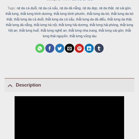
Tags:
nịt da cá đuối
,
nịt da cá sấu
,
nịt da đà nẵng
,
nịt da đẹp
,
nịt da thật
,
nịt sài gòn
,
thắt lưng
,
thắt lưng bình dương
,
thắt lưng bình phước
,
thắt lưng da bò
,
thắt lưng da bò
thật
,
thắt lưng da cá đuối
,
thắt lưng da cá sấu
,
thắt lưng da đà điểu
,
thắt lưng da thật
,
thắt lưng đà nẵng
,
thắt lưng hà nội
,
thắt lưng hải dương
,
thắt lưng hải phòng
,
thắt lưng
hội an
,
thắt lưng huế
,
thắt lưng nghệ an
,
thắt lưng nha trang
,
thắt lưng sài gòn
,
thắt
lưng thái nguyên
,
thắt lưng vũng tàu
Description