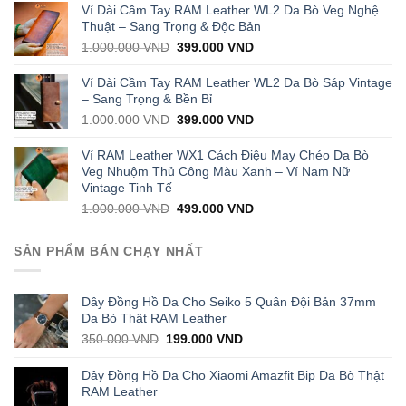
was:
is:
Ví Dài Cầm Tay RAM Leather WL2 Da Bò Veg Nghệ
1.000.000 VND.
429.000 VND.
Thuật – Sang Trọng & Độc Bản
Original
Current
1.000.000
VND
399.000
VND
price
price
was:
is:
Ví Dài Cầm Tay RAM Leather WL2 Da Bò Sáp Vintage
1.000.000 VND.
399.000 VND.
– Sang Trọng & Bền Bỉ
Original
Current
1.000.000
VND
399.000
VND
price
price
was:
is:
Ví RAM Leather WX1 Cách Điệu May Chéo Da Bò
1.000.000 VND.
399.000 VND.
Veg Nhuộm Thủ Công Màu Xanh – Ví Nam Nữ
Vintage Tinh Tế
Original
Current
1.000.000
VND
499.000
VND
price
price
was:
is:
SẢN PHẨM BÁN CHẠY NHẤT
1.000.000 VND.
499.000 VND.
Dây Đồng Hồ Da Cho Seiko 5 Quân Đội Bản 37mm
Da Bò Thật RAM Leather
Original
Current
350.000
VND
199.000
VND
price
price
was:
is:
Dây Đồng Hồ Da Cho Xiaomi Amazfit Bip Da Bò Thật
350.000 VND.
199.000 VND.
RAM Leather