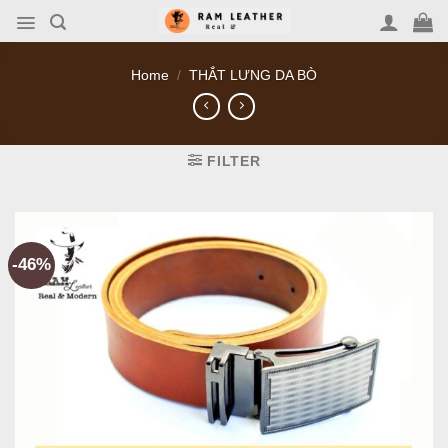
Skip
to
content
Home
/
THẮT LƯNG DA BÒ
FILTER
-46%