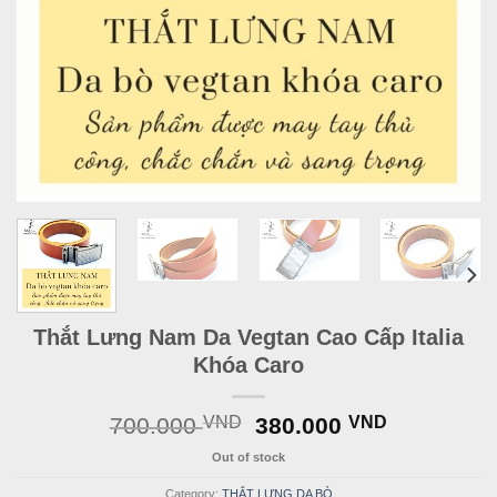
Thắt Lưng Nam Da Vegtan Cao Cấp Italia
Khóa Caro
Original
Current
700.000
VND
380.000
VND
price
price
Out of stock
was:
is:
700.000 VND.
380.000 
Category:
THẮT LƯNG DA BÒ