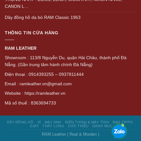
CANON L…
Dây đồng hồ da bò RAM Classic 1963
THÔNG TIN CỬA HÀNG
RAM LEATHER
Showroom : 113/8 Nguyễn Du, quận Hải Châu, thành phố Đà
Nẵng. (Gần trung tâm hành chính Đà Nẵng)
Điện thoại : 0914393255 – 0937811444
Email : ramleather.vn@gmail.com
Website : https://ramleather.vn
Mã số thuế : 8363694733
DÂY ĐỒNG HỒ
VÍ
MÁY ẢNH
ĐIỆN THOẠI & MÁY TÍNH
BAO ZIPPO
GIÀY
THẮT LƯNG
GIỚI THIỆU
DANH MỤC
RAM Leather ( Real & Morden )