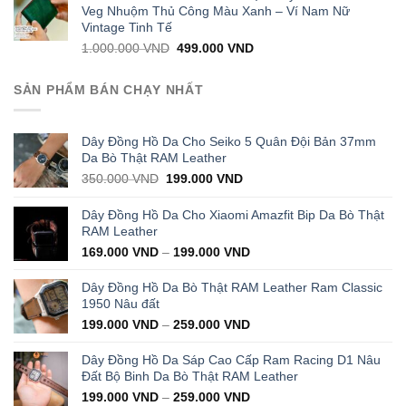
1.000.000 VND.
399.000 VND.
Veg Nhuộm Thủ Công Màu Xanh – Ví Nam Nữ
Vintage Tinh Tế
Original
Current
1.000.000
VND
499.000
VND
price
price
was:
is:
SẢN PHẨM BÁN CHẠY NHẤT
1.000.000 VND.
499.000 VND.
Dây Đồng Hồ Da Cho Seiko 5 Quân Đội Bản 37mm
Da Bò Thật RAM Leather
Original
Current
350.000
VND
199.000
VND
price
price
was:
is:
Dây Đồng Hồ Da Cho Xiaomi Amazfit Bip Da Bò Thật
350.000 VND.
199.000 VND.
RAM Leather
169.000
VND
–
199.000
VND
Dây Đồng Hồ Da Bò Thật RAM Leather Ram Classic
1950 Nâu đất
199.000
VND
–
259.000
VND
Dây Đồng Hồ Da Sáp Cao Cấp Ram Racing D1 Nâu
Đất Bộ Binh Da Bò Thật RAM Leather
199.000
VND
–
259.000
VND