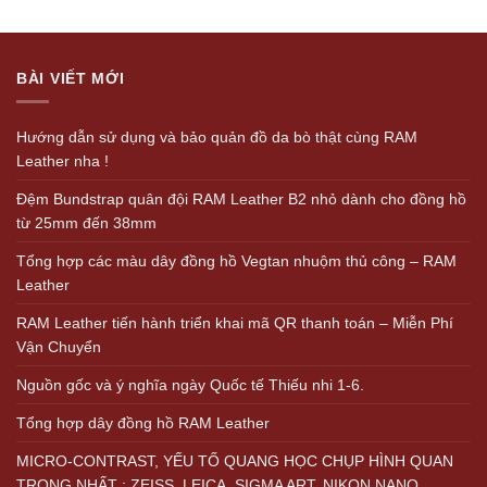
BÀI VIẾT MỚI
Hướng dẫn sử dụng và bảo quản đồ da bò thật cùng RAM
Leather nha !
Đệm Bundstrap quân đội RAM Leather B2 nhỏ dành cho đồng hồ
từ 25mm đến 38mm
Tổng hợp các màu dây đồng hồ Vegtan nhuộm thủ công – RAM
Leather
RAM Leather tiến hành triển khai mã QR thanh toán – Miễn Phí
Vận Chuyển
Nguồn gốc và ý nghĩa ngày Quốc tế Thiếu nhi 1-6.
Tổng hợp dây đồng hồ RAM Leather
MICRO-CONTRAST, YẾU TỐ QUANG HỌC CHỤP HÌNH QUAN
TRỌNG NHẤT : ZEISS, LEICA, SIGMA ART, NIKON NANO,