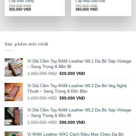
Cấp Màu Vàng
Cấp Màu Nâu Đất
700.000
VND
700.000
VND
Original
Current
Original
Current
350.000
VND
380.000
VND
price
price
price
price
was:
is:
was:
is:
700.000 VND.
350.000 VND.
700.000 VND.
380.000 VND.
Sản phẩm mới nhất
Ví Dài Cầm Tay RAM Leather WL1 Da Bò Sáp Vintage
– Sang Trọng & Bền Bỉ
Original
Current
1.000.000
VND
429.000
VND
price
price
was:
is:
Ví Dài Cầm Tay RAM Leather WL2 Da Bò Veg Nghệ
1.000.000 VND.
429.000 VND.
Thuật – Sang Trọng & Độc Bản
Original
Current
1.000.000
VND
399.000
VND
price
price
was:
is:
Ví Dài Cầm Tay RAM Leather WL2 Da Bò Sáp Vintage
1.000.000 VND.
399.000 VND.
– Sang Trọng & Bền Bỉ
Original
Current
1.000.000
VND
399.000
VND
price
price
was:
is:
Ví RAM Leather WX1 Cách Điệu May Chéo Da Bò