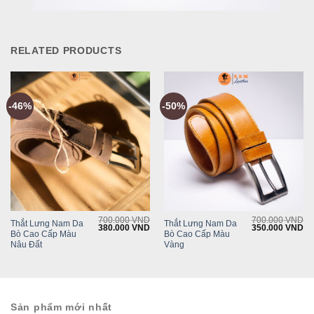
RELATED PRODUCTS
-46%
-50%
700.000
VND
700.000
VND
Thắt Lưng Nam Da
Thắt Lưng Nam Da
Original
Current
Original
Cu
380.000
VND
350.000
VND
Bò Cao Cấp Màu
Bò Cao Cấp Màu
price
price
price
pr
was:
is:
was:
is:
Nâu Đất
Vàng
700.000 VND.
380.000 VND.
700.000 VND.
35
Sản phẩm mới nhất