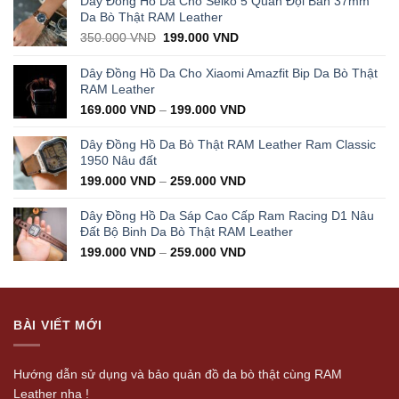
Dây Đồng Hồ Da Cho Seiko 5 Quân Đội Bản 37mm
Da Bò Thật RAM Leather
Original
Current
350.000
VND
199.000
VND
price
price
was:
is:
Dây Đồng Hồ Da Cho Xiaomi Amazfit Bip Da Bò Thật
350.000 VND.
199.000 VND.
RAM Leather
169.000
VND
–
199.000
VND
Dây Đồng Hồ Da Bò Thật RAM Leather Ram Classic
1950 Nâu đất
199.000
VND
–
259.000
VND
Dây Đồng Hồ Da Sáp Cao Cấp Ram Racing D1 Nâu
Đất Bộ Binh Da Bò Thật RAM Leather
199.000
VND
–
259.000
VND
BÀI VIẾT MỚI
Hướng dẫn sử dụng và bảo quản đồ da bò thật cùng RAM
Leather nha !