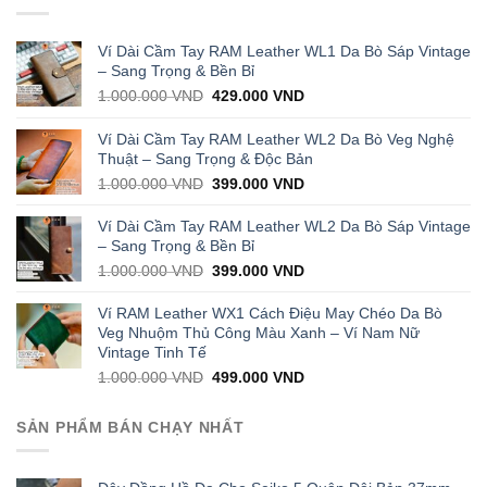
Ví Dài Cầm Tay RAM Leather WL1 Da Bò Sáp Vintage
– Sang Trọng & Bền Bỉ
Original
Current
1.000.000
VND
429.000
VND
price
price
was:
is:
Ví Dài Cầm Tay RAM Leather WL2 Da Bò Veg Nghệ
1.000.000 VND.
429.000 VND.
Thuật – Sang Trọng & Độc Bản
Original
Current
1.000.000
VND
399.000
VND
price
price
was:
is:
Ví Dài Cầm Tay RAM Leather WL2 Da Bò Sáp Vintage
1.000.000 VND.
399.000 VND.
– Sang Trọng & Bền Bỉ
Original
Current
1.000.000
VND
399.000
VND
price
price
was:
is:
Ví RAM Leather WX1 Cách Điệu May Chéo Da Bò
1.000.000 VND.
399.000 VND.
Veg Nhuộm Thủ Công Màu Xanh – Ví Nam Nữ
Vintage Tinh Tế
Original
Current
1.000.000
VND
499.000
VND
price
price
was:
is:
SẢN PHẨM BÁN CHẠY NHẤT
1.000.000 VND.
499.000 VND.