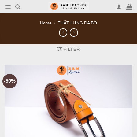
Skip
to
content
Home
/
THẮT LƯNG DA BÒ
FILTER
-50%