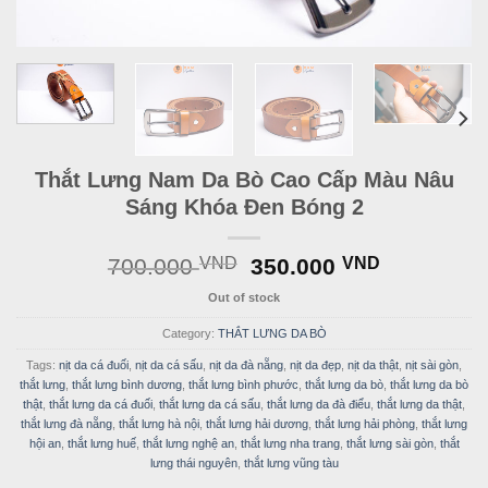
Thắt Lưng Nam Da Bò Cao Cấp Màu Nâu
Sáng Khóa Đen Bóng 2
Original
Current
700.000
VND
350.000
VND
price
price
Out of stock
was:
is:
700.000 VND.
350.000 
Category:
THẮT LƯNG DA BÒ
Tags:
nịt da cá đuối
,
nịt da cá sấu
,
nịt da đà nẵng
,
nịt da đẹp
,
nịt da thật
,
nịt sài gòn
,
thắt lưng
,
thắt lưng bình dương
,
thắt lưng bình phước
,
thắt lưng da bò
,
thắt lưng da bò
thật
,
thắt lưng da cá đuối
,
thắt lưng da cá sấu
,
thắt lưng da đà điểu
,
thắt lưng da thật
,
thắt lưng đà nẵng
,
thắt lưng hà nội
,
thắt lưng hải dương
,
thắt lưng hải phòng
,
thắt lưng
hội an
,
thắt lưng huế
,
thắt lưng nghệ an
,
thắt lưng nha trang
,
thắt lưng sài gòn
,
thắt
lưng thái nguyên
,
thắt lưng vũng tàu