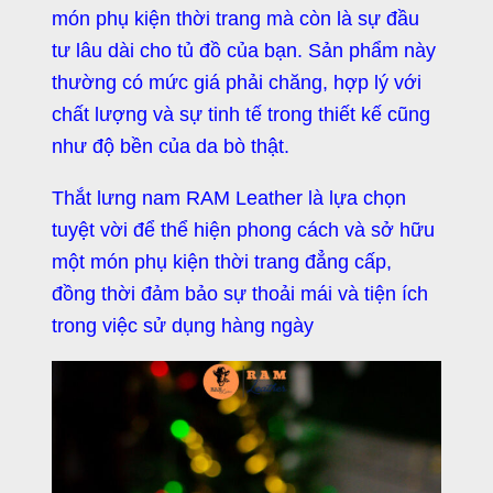
món phụ kiện thời trang mà còn là sự đầu
tư lâu dài cho tủ đồ của bạn. Sản phẩm này
thường có mức giá phải chăng, hợp lý với
chất lượng và sự tinh tế trong thiết kế cũng
như độ bền của da bò thật.
Thắt lưng nam RAM Leather là lựa chọn
tuyệt vời để thể hiện phong cách và sở hữu
một món phụ kiện thời trang đẳng cấp,
đồng thời đảm bảo sự thoải mái và tiện ích
trong việc sử dụng hàng ngày