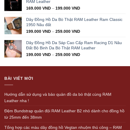
350.000 VND.
199.000 VND.
RAM Leather
169.000
VND
–
199.000
VND
Dây Đồng Hồ Da Bò Thật RAM Leather Ram Classic
1950 Nâu đất
199.000
VND
–
259.000
VND
Dây Đồng Hồ Da Sáp Cao Cấp Ram Racing D1 Nâu
Đất Bộ Binh Da Bò Thật RAM Leather
199.000
VND
–
259.000
VND
BÀI VIẾT MỚI
Hướng dẫn sử dụng và bảo quản đồ da bò thật cùng RAM
Leather nha !
Đệm Bundstrap quân đội RAM Leather B2 nhỏ dành cho đồng hồ
từ 25mm đến 38mm
Tổng hợp các màu dây đồng hồ Vegtan nhuộm thủ công – RAM