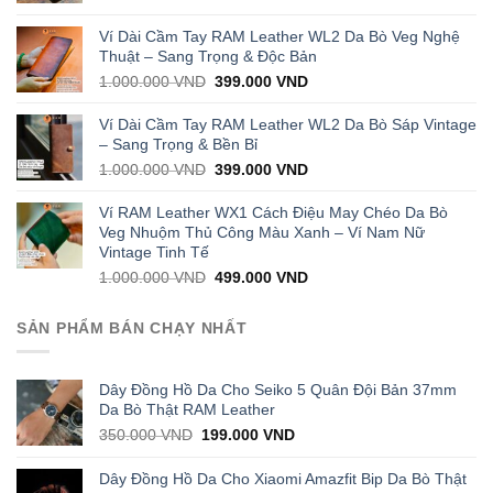
price
price
was:
is:
Ví Dài Cầm Tay RAM Leather WL2 Da Bò Veg Nghệ
1.000.000 VND.
429.000 VND.
Thuật – Sang Trọng & Độc Bản
Original
Current
1.000.000
VND
399.000
VND
price
price
was:
is:
Ví Dài Cầm Tay RAM Leather WL2 Da Bò Sáp Vintage
1.000.000 VND.
399.000 VND.
– Sang Trọng & Bền Bỉ
Original
Current
1.000.000
VND
399.000
VND
price
price
was:
is:
Ví RAM Leather WX1 Cách Điệu May Chéo Da Bò
1.000.000 VND.
399.000 VND.
Veg Nhuộm Thủ Công Màu Xanh – Ví Nam Nữ
Vintage Tinh Tế
Original
Current
1.000.000
VND
499.000
VND
price
price
was:
is:
SẢN PHẨM BÁN CHẠY NHẤT
1.000.000 VND.
499.000 VND.
Dây Đồng Hồ Da Cho Seiko 5 Quân Đội Bản 37mm
Da Bò Thật RAM Leather
Original
Current
350.000
VND
199.000
VND
price
price
was:
is:
Dây Đồng Hồ Da Cho Xiaomi Amazfit Bip Da Bò Thật