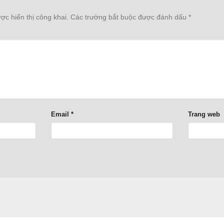
c hiển thị công khai.
Các trường bắt buộc được đánh dấu
*
Email
*
Trang web