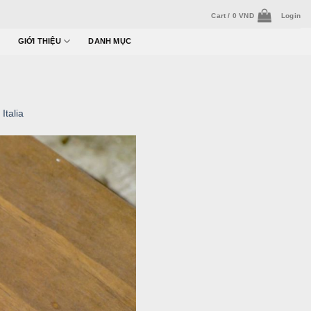
Cart /
0
VND
Login
GIỚI THIỆU
DANH MỤC
talia