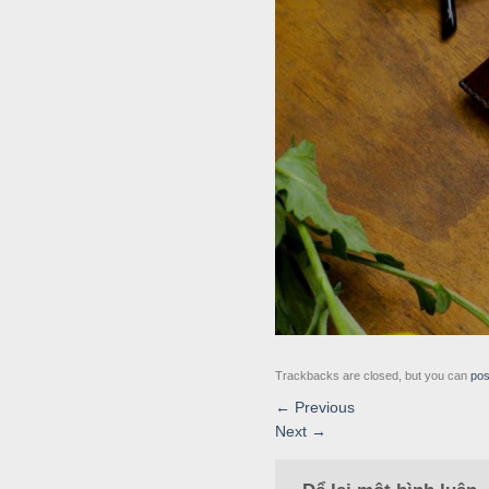
Trackbacks are closed, but you can
pos
←
Previous
Next
→