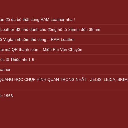
n đồ da bò thật cùng RAM Leather nha !
 Leather B2 nhỏ dành cho đồng hồ từ 25mm đến 38mm
ồ Vegtan nhuộm thủ công – RAM Leather
khai mã QR thanh toán – Miễn Phí Vận Chuyển
c tế Thiếu nhi 1-6.
eather
UANG HỌC CHỤP HÌNH QUAN TRỌNG NHẤT : ZEISS, LEICA, SIGM
ic 1963