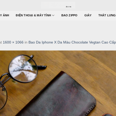
Y ẢNH
ĐIỆN THOẠI & MÁY TÍNH
BAO ZIPPO
GIÀY
THẮT LƯNG
at
1600 × 1066
in
Bao Da Iphone X Da Màu Chocolate Vegtan Cao Cấp I