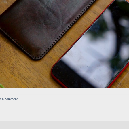
t a comment
.