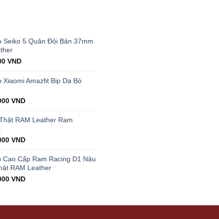
T
 Seiko 5 Quân Đội Bản 37mm
ther
al
Current
00
VND
price
is:
Xiaomi Amazfit Bip Da Bò
00 VND.
199.000 VND.
000
VND
 Thật RAM Leather Ram
t
000
VND
p Cao Cấp Ram Racing D1 Nâu
hật RAM Leather
000
VND