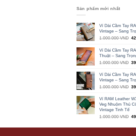
Sản phẩm mới nhất
Ví Dài Cầm Tay R
Vintage – Sang Tr
Or
1.000.000
VND
4
pr
wa
Ví Dài Cầm Tay R
1.
Thuật – Sang Trọn
Or
1.000.000
VND
3
pr
wa
Ví Dài Cầm Tay R
1.
Vintage – Sang Tr
Or
1.000.000
VND
3
pr
wa
Ví RAM Leather W
1.
Veg Nhuộm Thủ C
Vintage Tinh Tế
Or
1.000.000
VND
4
pr
wa
1.