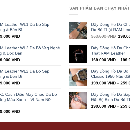
SẢN PHẨM BÁN CHẠY NHẤ
AM Leather WL1 Da Bò Sáp
Dây Đồng Hồ Da Cho
ọng & Bền Bỉ
Da Bò Thật RAM Lea
iginal
Current
Origin
29.000
VND
350.000
VND
199.0
ice
price
price
s:
is:
was:
AM Leather WL2 Da Bò Veg Nghệ
Dây Đồng Hồ Da Cho 
000.000 VND.
429.000 VND.
350.0
g & Độc Bản
Thật RAM Leather
iginal
Current
99.000
VND
169.000
VND
–
199.
ice
price
s:
is:
AM Leather WL2 Da Bò Sáp
Dây Đồng Hồ Da Bò
000.000 VND.
399.000 VND.
ọng & Bền Bỉ
Classic 1950 Nâu đấ
iginal
Current
99.000
VND
199.000
VND
–
259.
ice
price
s:
is:
X1 Cách Điệu May Chéo Da Bò
Dây Đồng Hồ Da Sá
000.000 VND.
399.000 VND.
ông Màu Xanh – Ví Nam Nữ
Đất Bộ Binh Da Bò T
199.000
VND
–
259.
iginal
Current
99.000
VND
ice
price
s:
is:
000.000 VND.
499.000 VND.