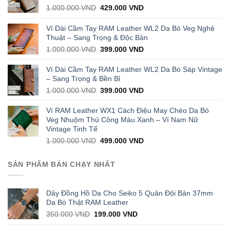
Original
Current
1.000.000
VND
429.000
VND
price
price
was:
is:
Ví Dài Cầm Tay RAM Leather WL2 Da Bò Veg Nghệ
1.000.000 VND.
429.000 VND.
Thuật – Sang Trọng & Độc Bản
Original
Current
1.000.000
VND
399.000
VND
price
price
was:
is:
Ví Dài Cầm Tay RAM Leather WL2 Da Bò Sáp Vintage
1.000.000 VND.
399.000 VND.
– Sang Trọng & Bền Bỉ
Original
Current
1.000.000
VND
399.000
VND
price
price
was:
is:
Ví RAM Leather WX1 Cách Điệu May Chéo Da Bò
1.000.000 VND.
399.000 VND.
Veg Nhuộm Thủ Công Màu Xanh – Ví Nam Nữ
Vintage Tinh Tế
Original
Current
1.000.000
VND
499.000
VND
price
price
was:
is:
SẢN PHẨM BÁN CHẠY NHẤT
1.000.000 VND.
499.000 VND.
Dây Đồng Hồ Da Cho Seiko 5 Quân Đội Bản 37mm
Da Bò Thật RAM Leather
Original
Current
350.000
VND
199.000
VND
price
price