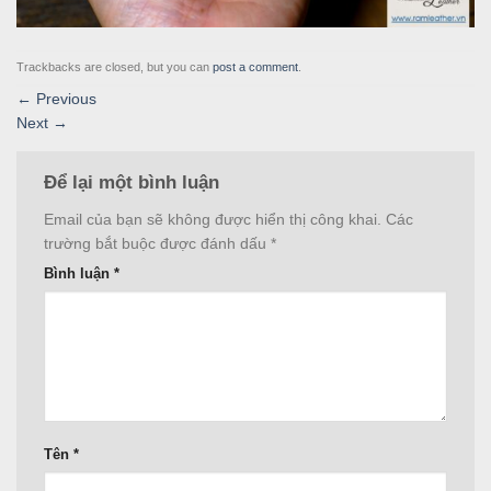
Trackbacks are closed, but you can
post a comment
.
←
Previous
Next
→
Để lại một bình luận
Email của bạn sẽ không được hiển thị công khai.
Các
trường bắt buộc được đánh dấu
*
Bình luận
*
Tên
*