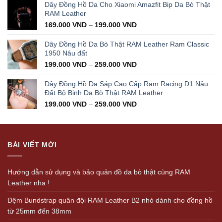
was:
is:
Dây Đồng Hồ Da Cho Xiaomi Amazfit Bip Da Bò Thật
350.000 VND.
199.000 VND.
RAM Leather
169.000
VND
–
199.000
VND
Dây Đồng Hồ Da Bò Thật RAM Leather Ram Classic
1950 Nâu đất
199.000
VND
–
259.000
VND
Dây Đồng Hồ Da Sáp Cao Cấp Ram Racing D1 Nâu
Đất Bộ Binh Da Bò Thật RAM Leather
199.000
VND
–
259.000
VND
BÀI VIẾT MỚI
Hướng dẫn sử dụng và bảo quản đồ da bò thật cùng RAM
Leather nha !
Đệm Bundstrap quân đội RAM Leather B2 nhỏ dành cho đồng hồ
từ 25mm đến 38mm