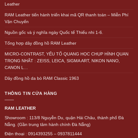
Leather
RAM Leather tiến hành triển khai mã QR thanh toán – Miễn Phí
Vận Chuyển
Nguồn gốc và ý nghĩa ngày Quốc tế Thiếu nhi 1-6.
Tổng hợp dây đồng hồ RAM Leather
MICRO-CONTRAST, YẾU TỐ QUANG HỌC CHỤP HÌNH QUAN
TRỌNG NHẤT : ZEISS, LEICA, SIGMA ART, NIKON NANO,
CANON L…
Dây đồng hồ da bò RAM Classic 1963
THÔNG TIN CỬA HÀNG
RAM LEATHER
Showroom : 113/8 Nguyễn Du, quận Hải Châu, thành phố Đà
Nẵng. (Gần trung tâm hành chính Đà Nẵng)
Điện thoại : 0914393255 – 0937811444