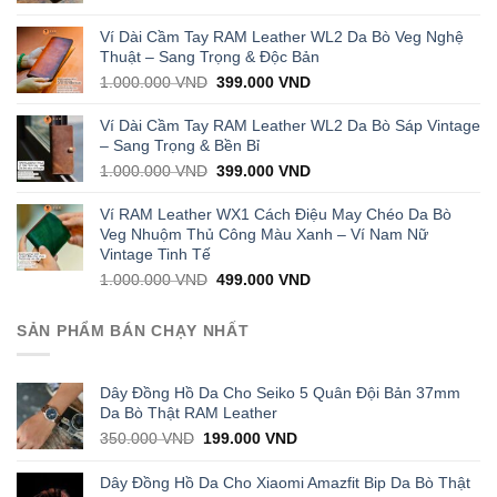
price
price
was:
is:
Ví Dài Cầm Tay RAM Leather WL2 Da Bò Veg Nghệ
1.000.000 VND.
429.000 VND.
Thuật – Sang Trọng & Độc Bản
Original
Current
1.000.000
VND
399.000
VND
price
price
was:
is:
Ví Dài Cầm Tay RAM Leather WL2 Da Bò Sáp Vintage
1.000.000 VND.
399.000 VND.
– Sang Trọng & Bền Bỉ
Original
Current
1.000.000
VND
399.000
VND
price
price
was:
is:
Ví RAM Leather WX1 Cách Điệu May Chéo Da Bò
1.000.000 VND.
399.000 VND.
Veg Nhuộm Thủ Công Màu Xanh – Ví Nam Nữ
Vintage Tinh Tế
Original
Current
1.000.000
VND
499.000
VND
price
price
was:
is:
SẢN PHẨM BÁN CHẠY NHẤT
1.000.000 VND.
499.000 VND.
Dây Đồng Hồ Da Cho Seiko 5 Quân Đội Bản 37mm
Da Bò Thật RAM Leather
Original
Current
350.000
VND
199.000
VND
price
price
was:
is:
Dây Đồng Hồ Da Cho Xiaomi Amazfit Bip Da Bò Thật