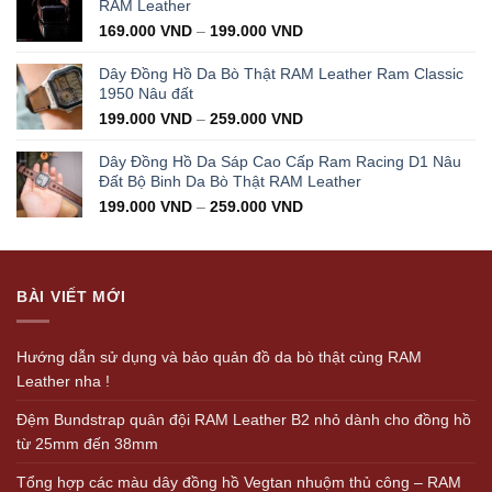
350.000 VND.
199.000 VND.
RAM Leather
169.000
VND
–
199.000
VND
Dây Đồng Hồ Da Bò Thật RAM Leather Ram Classic
1950 Nâu đất
199.000
VND
–
259.000
VND
Dây Đồng Hồ Da Sáp Cao Cấp Ram Racing D1 Nâu
Đất Bộ Binh Da Bò Thật RAM Leather
199.000
VND
–
259.000
VND
BÀI VIẾT MỚI
Hướng dẫn sử dụng và bảo quản đồ da bò thật cùng RAM
Leather nha !
Đệm Bundstrap quân đội RAM Leather B2 nhỏ dành cho đồng hồ
từ 25mm đến 38mm
Tổng hợp các màu dây đồng hồ Vegtan nhuộm thủ công – RAM