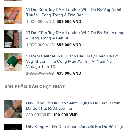
price
price
was:
is:
Ví Dài Cầm Tay RAM Leather WL2 Da Bò Veg Nghệ
1.000.000 VND.
429.000 VND.
Thuật – Sang Trọng & Độc Bản
Original
Current
1.000.000
VND
399.000
VND
price
price
was:
is:
Ví Dài Cầm Tay RAM Leather WL2 Da Bò Sáp Vintage
1.000.000 VND.
399.000 VND.
– Sang Trọng & Bền Bỉ
Original
Current
1.000.000
VND
399.000
VND
price
price
was:
is:
Ví RAM Leather WX1 Cách Điệu May Chéo Da Bò
1.000.000 VND.
399.000 VND.
Veg Nhuộm Thủ Công Màu Xanh – Ví Nam Nữ
Vintage Tinh Tế
Original
Current
1.000.000
VND
499.000
VND
price
price
was:
is:
SẢN PHẨM BÁN CHẠY NHẤT
1.000.000 VND.
499.000 VND.
Dây Đồng Hồ Da Cho Seiko 5 Quân Đội Bản 37mm
Da Bò Thật RAM Leather
Original
Current
350.000
VND
199.000
VND
price
price
was:
is:
Dây Đồng Hồ Da Cho Xiaomi Amazfit Bip Da Bò Thật