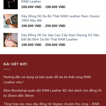
350.000 VND.
199.000 VND.
RAM Leather
169.000
VND
–
199.000
VND
Dây Đồng Hồ Da Bò Thật RAM Leather Ram Classic
1950 Nâu đất
199.000
VND
–
259.000
VND
Dây Đồng Hồ Da Sáp Cao Cấp Ram Racing D1 Nâu
Đất Bộ Binh Da Bò Thật RAM Leather
199.000
VND
–
259.000
VND
BÀI VIẾT MỚI
Hướng dẫn sử dụng và bảo quản đồ da bò thật cùng RAM
Leather nha !
Đệm Bundstrap quân đội RAM Leather B2 nhỏ dành cho đồng hồ
từ 25mm đến 38mm
Tổng hợp các màu dây đồng hồ Vegtan nhuộm thủ công – RAM