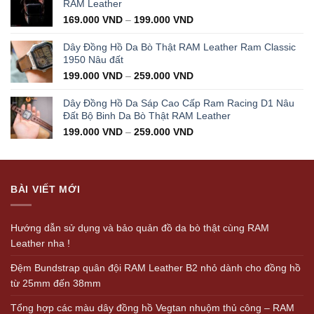
350.000 VND.
199.000 VND.
RAM Leather
169.000
VND
–
199.000
VND
Dây Đồng Hồ Da Bò Thật RAM Leather Ram Classic
1950 Nâu đất
199.000
VND
–
259.000
VND
Dây Đồng Hồ Da Sáp Cao Cấp Ram Racing D1 Nâu
Đất Bộ Binh Da Bò Thật RAM Leather
199.000
VND
–
259.000
VND
BÀI VIẾT MỚI
Hướng dẫn sử dụng và bảo quản đồ da bò thật cùng RAM
Leather nha !
Đệm Bundstrap quân đội RAM Leather B2 nhỏ dành cho đồng hồ
từ 25mm đến 38mm
Tổng hợp các màu dây đồng hồ Vegtan nhuộm thủ công – RAM