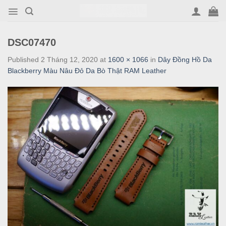
Skip
to
content
DSC07470
Published
2 Tháng 12, 2020
at
1600 × 1066
in
Dây Đồng Hồ Da
Blackberry Màu Nâu Đỏ Da Bò Thật RAM Leather