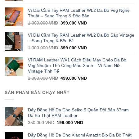
price
price
was:
is:
Ví Dài Cầm Tay RAM Leather WL2 Da Bò Veg Nghệ
1.000.000 VND.
429.000 VND.
Thuật – Sang Trọng & Độc Bản
Original
Current
1.000.000
VND
399.000
VND
price
price
was:
is:
Ví Dài Cầm Tay RAM Leather WL2 Da Bò Sáp Vintage
1.000.000 VND.
399.000 VND.
– Sang Trọng & Bền Bỉ
Original
Current
1.000.000
VND
399.000
VND
price
price
was:
is:
Ví RAM Leather WX1 Cách Điệu May Chéo Da Bò
1.000.000 VND.
399.000 VND.
Veg Nhuộm Thủ Công Màu Xanh – Ví Nam Nữ
Vintage Tinh Tế
Original
Current
1.000.000
VND
499.000
VND
price
price
was:
is:
SẢN PHẨM BÁN CHẠY NHẤT
1.000.000 VND.
499.000 VND.
Dây Đồng Hồ Da Cho Seiko 5 Quân Đội Bản 37mm
Da Bò Thật RAM Leather
Original
Current
350.000
VND
199.000
VND
price
price
was:
is:
Dây Đồng Hồ Da Cho Xiaomi Amazfit Bip Da Bò Thật