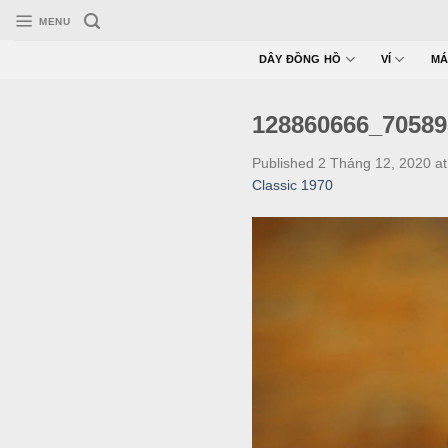
Skip
MENU
to
content
DÂY ĐỒNG HỒ
VÍ
MÁ
128860666_70589
Published
2 Tháng 12, 2020
a
Classic 1970