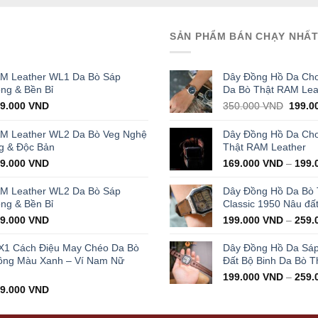
SẢN PHẨM BÁN CHẠY NHẤ
AM Leather WL1 Da Bò Sáp
Dây Đồng Hồ Da Cho
ọng & Bền Bỉ
Da Bò Thật RAM Lea
iginal
Current
Origin
29.000
VND
350.000
VND
199.0
ice
price
price
s:
is:
was:
AM Leather WL2 Da Bò Veg Nghệ
Dây Đồng Hồ Da Cho 
000.000 VND.
429.000 VND.
350.0
g & Độc Bản
Thật RAM Leather
iginal
Current
99.000
VND
169.000
VND
–
199.
ice
price
s:
is:
AM Leather WL2 Da Bò Sáp
Dây Đồng Hồ Da Bò
000.000 VND.
399.000 VND.
ọng & Bền Bỉ
Classic 1950 Nâu đấ
iginal
Current
99.000
VND
199.000
VND
–
259.
ice
price
s:
is:
X1 Cách Điệu May Chéo Da Bò
Dây Đồng Hồ Da Sá
000.000 VND.
399.000 VND.
ông Màu Xanh – Ví Nam Nữ
Đất Bộ Binh Da Bò T
199.000
VND
–
259.
iginal
Current
99.000
VND
ice
price
s:
is: