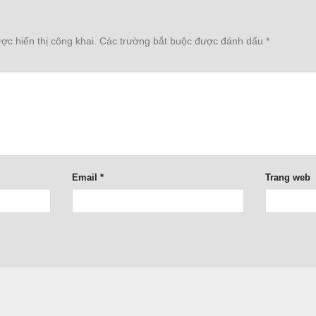
c hiển thị công khai.
Các trường bắt buộc được đánh dấu
*
Email
*
Trang web