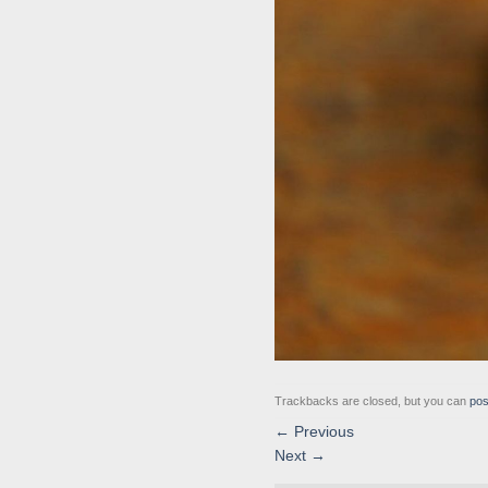
Trackbacks are closed, but you can
pos
←
Previous
Next
→