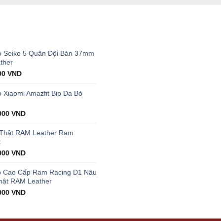
T
 Seiko 5 Quân Đội Bản 37mm
ther
al
Current
00
VND
price
is:
Xiaomi Amazfit Bip Da Bò
00 VND.
199.000 VND.
000
VND
 Thật RAM Leather Ram
t
000
VND
p Cao Cấp Ram Racing D1 Nâu
hật RAM Leather
000
VND