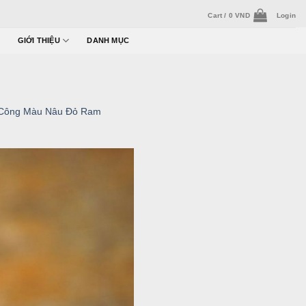
Cart /
0
VND
Login
GIỚI THIỆU
DANH MỤC
ủ Công Màu Nâu Đỏ Ram