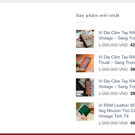
Sản phẩm mới nhất
Ví Dài Cầm Tay R
Vintage – Sang Tr
Or
1.000.000
VND
4
pr
wa
Ví Dài Cầm Tay R
1.
Thuật – Sang Trọn
Or
1.000.000
VND
3
pr
wa
Ví Dài Cầm Tay R
1.
Vintage – Sang Tr
Or
1.000.000
VND
3
pr
wa
Ví RAM Leather W
1.
Veg Nhuộm Thủ C
Vintage Tinh Tế
Or
1.000.000
VND
4
pr
wa