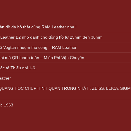
000.000 VND.
499.000 VND.
n đồ da bò thật cùng RAM Leather nha !
 Leather B2 nhỏ dành cho đồng hồ từ 25mm đến 38mm
ồ Vegtan nhuộm thủ công – RAM Leather
khai mã QR thanh toán – Miễn Phí Vận Chuyển
c tế Thiếu nhi 1-6.
eather
UANG HỌC CHỤP HÌNH QUAN TRỌNG NHẤT : ZEISS, LEICA, SIGM
ic 1963