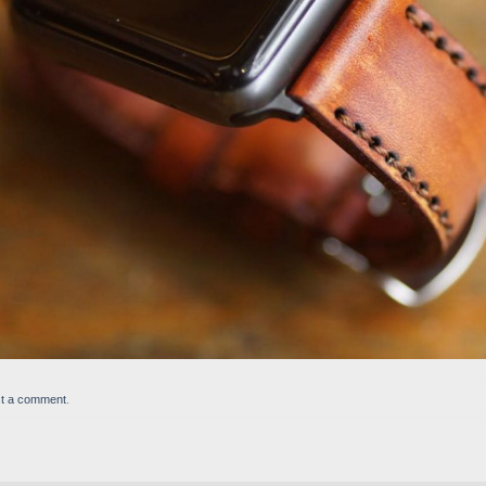
t a comment
.