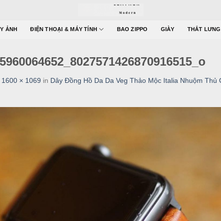
Y ẢNH
ĐIỆN THOẠI & MÁY TÍNH
BAO ZIPPO
GIÀY
THẮT LƯNG
5960064652_8027571426870916515_o
t
1600 × 1069
in
Dây Đồng Hồ Da Da Veg Thảo Mộc Italia Nhuộm Th