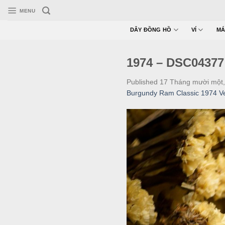
Skip
MENU
to
content
DÂY ĐỒNG HỒ
VÍ
MÁ
1974 – DSC04377
Published
17 Tháng mười một,
Burgundy Ram Classic 1974 V