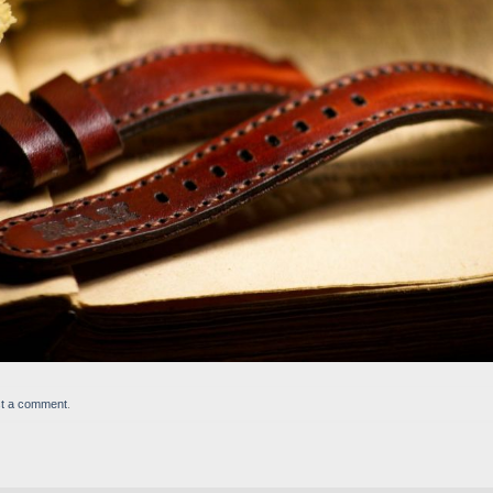
t a comment
.