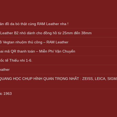
000.000 VND.
499.000 VND.
n đồ da bò thật cùng RAM Leather nha !
 Leather B2 nhỏ dành cho đồng hồ từ 25mm đến 38mm
ồ Vegtan nhuộm thủ công – RAM Leather
khai mã QR thanh toán – Miễn Phí Vận Chuyển
c tế Thiếu nhi 1-6.
eather
UANG HỌC CHỤP HÌNH QUAN TRỌNG NHẤT : ZEISS, LEICA, SIGM
ic 1963