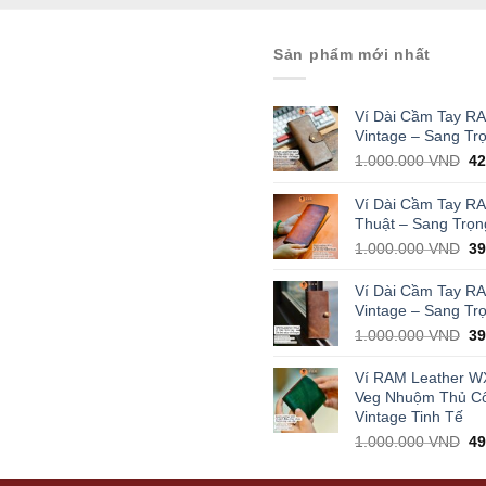
Sản phẩm mới nhất
Ví Dài Cầm Tay R
Vintage – Sang Tr
Or
1.000.000
VND
4
pr
wa
Ví Dài Cầm Tay R
1.
Thuật – Sang Trọn
Or
1.000.000
VND
3
pr
wa
Ví Dài Cầm Tay R
1.
Vintage – Sang Tr
Or
1.000.000
VND
3
pr
wa
Ví RAM Leather W
1.
Veg Nhuộm Thủ C
Vintage Tinh Tế
Or
1.000.000
VND
4
pr
wa