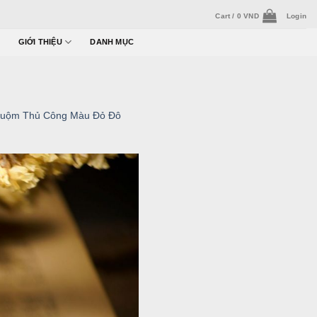
Cart /
0
VND
Login
GIỚI THIỆU
DANH MỤC
Nhuộm Thủ Công Màu Đỏ Đô