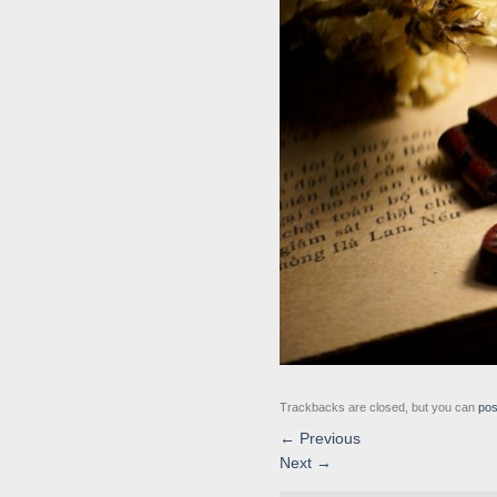
Trackbacks are closed, but you can
pos
←
Previous
Next
→