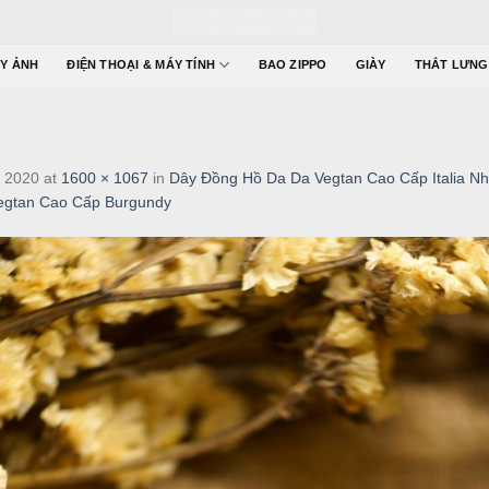
Y ẢNH
ĐIỆN THOẠI & MÁY TÍNH
BAO ZIPPO
GIÀY
THẮT LƯNG
 2020
at
1600 × 1067
in
Dây Đồng Hồ Da Da Vegtan Cao Cấp Italia 
egtan Cao Cấp Burgundy