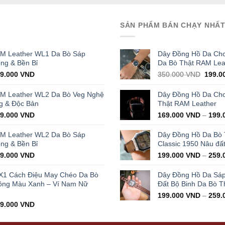
SẢN PHẨM BÁN CHẠY NHẤ
AM Leather WL1 Da Bò Sáp
Dây Đồng Hồ Da Cho
ọng & Bền Bỉ
Da Bò Thật RAM Lea
iginal
Current
Origin
29.000
VND
350.000
VND
199.0
ice
price
price
s:
is:
was:
AM Leather WL2 Da Bò Veg Nghệ
Dây Đồng Hồ Da Cho 
000.000 VND.
429.000 VND.
350.0
g & Độc Bản
Thật RAM Leather
iginal
Current
99.000
VND
169.000
VND
–
199.
ice
price
s:
is:
AM Leather WL2 Da Bò Sáp
Dây Đồng Hồ Da Bò
000.000 VND.
399.000 VND.
ọng & Bền Bỉ
Classic 1950 Nâu đấ
iginal
Current
99.000
VND
199.000
VND
–
259.
ice
price
s:
is:
X1 Cách Điệu May Chéo Da Bò
Dây Đồng Hồ Da Sá
000.000 VND.
399.000 VND.
ông Màu Xanh – Ví Nam Nữ
Đất Bộ Binh Da Bò T
199.000
VND
–
259.
iginal
Current
99.000
VND
ice
price
s:
is: