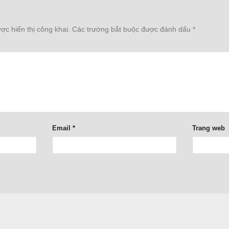
c hiển thị công khai.
Các trường bắt buộc được đánh dấu
*
Email
*
Trang web