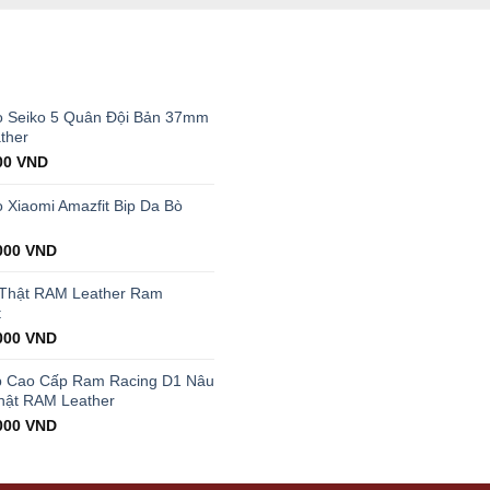
T
 Seiko 5 Quân Đội Bản 37mm
ther
al
Current
00
VND
price
is:
Xiaomi Amazfit Bip Da Bò
00 VND.
199.000 VND.
000
VND
 Thật RAM Leather Ram
t
000
VND
p Cao Cấp Ram Racing D1 Nâu
hật RAM Leather
000
VND