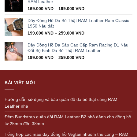
350.000 VND.
199.000 VND.
RAM Leather
169.000
VND
–
199.000
VND
Dây Đồng Hồ Da Bò Thật RAM Leather Ram Classic
1950 Nâu đất
199.000
VND
–
259.000
VND
Dây Đồng Hồ Da Sáp Cao Cấp Ram Racing D1 Nâu
Đất Bộ Binh Da Bò Thật RAM Leather
199.000
VND
–
259.000
VND
BÀI VIẾT MỚI
Hướng dẫn sử dụng và bảo quản đồ da bò thật cùng RAM
Leather nha !
Đệm Bundstrap quân đội RAM Leather B2 nhỏ dành cho đồng hồ
từ 25mm đến 38mm
Tổng hợp các màu dây đồng hồ Vegtan nhuộm thủ công – RAM