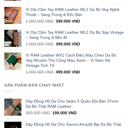
price
price
was:
is:
Ví Dài Cầm Tay RAM Leather WL2 Da Bò Veg Nghệ
1.000.000 VND.
429.000 VND.
Thuật – Sang Trọng & Độc Bản
Original
Current
1.000.000
VND
399.000
VND
price
price
was:
is:
Ví Dài Cầm Tay RAM Leather WL2 Da Bò Sáp Vintage
1.000.000 VND.
399.000 VND.
– Sang Trọng & Bền Bỉ
Original
Current
1.000.000
VND
399.000
VND
price
price
was:
is:
Ví RAM Leather WX1 Cách Điệu May Chéo Da Bò
1.000.000 VND.
399.000 VND.
Veg Nhuộm Thủ Công Màu Xanh – Ví Nam Nữ
Vintage Tinh Tế
Original
Current
1.000.000
VND
499.000
VND
price
price
was:
is:
SẢN PHẨM BÁN CHẠY NHẤT
1.000.000 VND.
499.000 VND.
Dây Đồng Hồ Da Cho Seiko 5 Quân Đội Bản 37mm
Da Bò Thật RAM Leather
Original
Current
350.000
VND
199.000
VND
price
price
was:
is:
Dây Đồng Hồ Da Cho Xiaomi Amazfit Bip Da Bò Thật