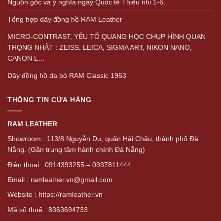
Nguồn gốc và ý nghĩa ngày Quốc tế Thiếu nhi 1-6.
Tổng hợp dây đồng hồ RAM Leather
MICRO-CONTRAST, YẾU TỐ QUANG HỌC CHỤP HÌNH QUAN
TRỌNG NHẤT : ZEISS, LEICA, SIGMA ART, NIKON NANO,
CANON L…
Dây đồng hồ da bò RAM Classic 1963
THÔNG TIN CỬA HÀNG
RAM LEATHER
Showroom : 113/8 Nguyễn Du, quận Hải Châu, thành phố Đà
Nẵng. (Gần trung tâm hành chính Đà Nẵng)
Điện thoại : 0914393255 – 0937811444
Email : ramleather.vn@gmail.com
Website : https://ramleather.vn
Mã số thuế : 8363694733