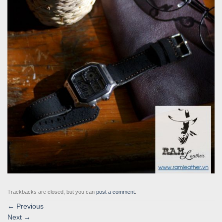
Trackbacks are closed, but you can
post a comment
.
←
Previous
Next
→