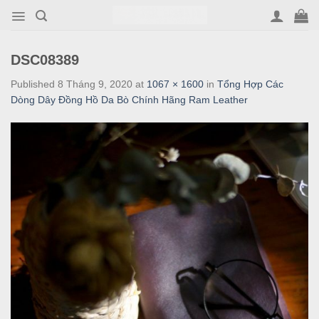
Skip
to
content
DSC08389
Published
8 Tháng 9, 2020
at
1067 × 1600
in
Tổng Hợp Các
Dòng Dây Đồng Hồ Da Bò Chính Hãng Ram Leather