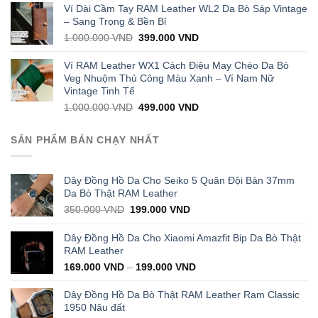
was:
is:
Ví Dài Cầm Tay RAM Leather WL2 Da Bò Sáp Vintage
1.000.000 VND.
399.000 VND.
– Sang Trọng & Bền Bỉ
Original
Current
1.000.000
VND
399.000
VND
price
price
was:
is:
Ví RAM Leather WX1 Cách Điệu May Chéo Da Bò
1.000.000 VND.
399.000 VND.
Veg Nhuộm Thủ Công Màu Xanh – Ví Nam Nữ
Vintage Tinh Tế
Original
Current
1.000.000
VND
499.000
VND
price
price
was:
is:
SẢN PHẨM BÁN CHẠY NHẤT
1.000.000 VND.
499.000 VND.
Dây Đồng Hồ Da Cho Seiko 5 Quân Đội Bản 37mm
Da Bò Thật RAM Leather
Original
Current
350.000
VND
199.000
VND
price
price
was:
is:
Dây Đồng Hồ Da Cho Xiaomi Amazfit Bip Da Bò Thật
350.000 VND.
199.000 VND.
RAM Leather
169.000
VND
–
199.000
VND
Dây Đồng Hồ Da Bò Thật RAM Leather Ram Classic
1950 Nâu đất