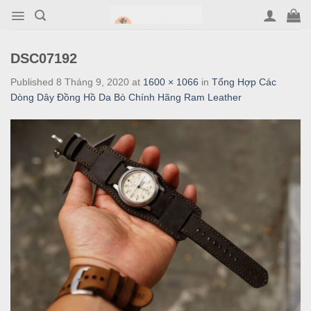
Skip
to
content
DSC07192
Published
8 Tháng 9, 2020
at
1600 × 1066
in
Tổng Hợp Các
Dòng Dây Đồng Hồ Da Bò Chính Hãng Ram Leather