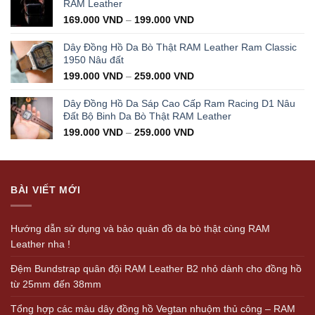
350.000 VND.
199.000 VND.
RAM Leather
169.000
VND
–
199.000
VND
Dây Đồng Hồ Da Bò Thật RAM Leather Ram Classic
1950 Nâu đất
199.000
VND
–
259.000
VND
Dây Đồng Hồ Da Sáp Cao Cấp Ram Racing D1 Nâu
Đất Bộ Binh Da Bò Thật RAM Leather
199.000
VND
–
259.000
VND
BÀI VIẾT MỚI
Hướng dẫn sử dụng và bảo quản đồ da bò thật cùng RAM
Leather nha !
Đệm Bundstrap quân đội RAM Leather B2 nhỏ dành cho đồng hồ
từ 25mm đến 38mm
Tổng hợp các màu dây đồng hồ Vegtan nhuộm thủ công – RAM