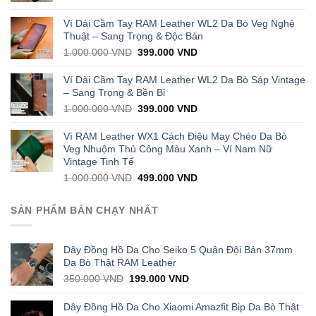
price
price
was:
is:
Ví Dài Cầm Tay RAM Leather WL2 Da Bò Veg Nghệ
1.000.000 VND.
429.000 VND.
Thuật – Sang Trọng & Độc Bản
Original
Current
1.000.000
VND
399.000
VND
price
price
was:
is:
Ví Dài Cầm Tay RAM Leather WL2 Da Bò Sáp Vintage
1.000.000 VND.
399.000 VND.
– Sang Trọng & Bền Bỉ
Original
Current
1.000.000
VND
399.000
VND
price
price
was:
is:
Ví RAM Leather WX1 Cách Điệu May Chéo Da Bò
1.000.000 VND.
399.000 VND.
Veg Nhuộm Thủ Công Màu Xanh – Ví Nam Nữ
Vintage Tinh Tế
Original
Current
1.000.000
VND
499.000
VND
price
price
was:
is:
SẢN PHẨM BÁN CHẠY NHẤT
1.000.000 VND.
499.000 VND.
Dây Đồng Hồ Da Cho Seiko 5 Quân Đội Bản 37mm
Da Bò Thật RAM Leather
Original
Current
350.000
VND
199.000
VND
price
price
was:
is:
Dây Đồng Hồ Da Cho Xiaomi Amazfit Bip Da Bò Thật