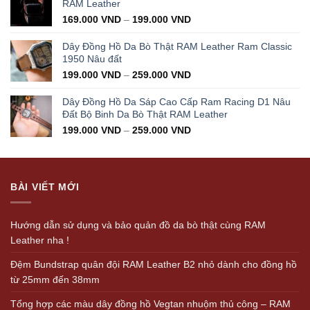
350.000 VND.
199.000 VND.
RAM Leather
169.000
VND
–
199.000
VND
Dây Đồng Hồ Da Bò Thật RAM Leather Ram Classic
1950 Nâu đất
199.000
VND
–
259.000
VND
Dây Đồng Hồ Da Sáp Cao Cấp Ram Racing D1 Nâu
Đất Bộ Binh Da Bò Thật RAM Leather
199.000
VND
–
259.000
VND
BÀI VIẾT MỚI
Hướng dẫn sử dụng và bảo quản đồ da bò thật cùng RAM
Leather nha !
Đệm Bundstrap quân đội RAM Leather B2 nhỏ dành cho đồng hồ
từ 25mm đến 38mm
Tổng hợp các màu dây đồng hồ Vegtan nhuộm thủ công – RAM