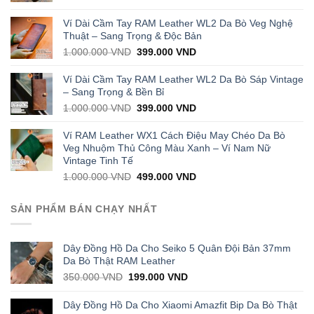
price
price
was:
is:
Ví Dài Cầm Tay RAM Leather WL2 Da Bò Veg Nghệ
1.000.000 VND.
429.000 VND.
Thuật – Sang Trọng & Độc Bản
Original
Current
1.000.000
VND
399.000
VND
price
price
was:
is:
Ví Dài Cầm Tay RAM Leather WL2 Da Bò Sáp Vintage
1.000.000 VND.
399.000 VND.
– Sang Trọng & Bền Bỉ
Original
Current
1.000.000
VND
399.000
VND
price
price
was:
is:
Ví RAM Leather WX1 Cách Điệu May Chéo Da Bò
1.000.000 VND.
399.000 VND.
Veg Nhuộm Thủ Công Màu Xanh – Ví Nam Nữ
Vintage Tinh Tế
Original
Current
1.000.000
VND
499.000
VND
price
price
was:
is:
SẢN PHẨM BÁN CHẠY NHẤT
1.000.000 VND.
499.000 VND.
Dây Đồng Hồ Da Cho Seiko 5 Quân Đội Bản 37mm
Da Bò Thật RAM Leather
Original
Current
350.000
VND
199.000
VND
price
price
was:
is:
Dây Đồng Hồ Da Cho Xiaomi Amazfit Bip Da Bò Thật