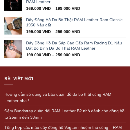
350.000 VND.
199.000 VND.
RAM Leather
169.000
VND
–
199.000
VND
Dây Đồng Hồ Da Bò Thật RAM Leather Ram Classic
1950 Nâu đất
199.000
VND
–
259.000
VND
Dây Đồng Hồ Da Sáp Cao Cấp Ram Racing D1 Nâu
Đất Bộ Binh Da Bò Thật RAM Leather
199.000
VND
–
259.000
VND
BÀI VIẾT MỚI
Hướng dẫn sử dụng và bảo quản đồ da bò thật cùng RAM
Leather nha !
Đệm Bundstrap quân đội RAM Leather B2 nhỏ dành cho đồng hồ
từ 25mm đến 38mm
Tổng hợp các màu dây đồng hồ Vegtan nhuộm thủ công – RAM