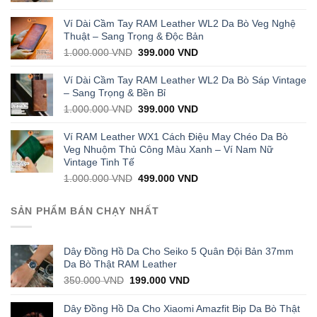
price
price
was:
is:
Ví Dài Cầm Tay RAM Leather WL2 Da Bò Veg Nghệ
1.000.000 VND.
429.000 VND.
Thuật – Sang Trọng & Độc Bản
Original
Current
1.000.000
VND
399.000
VND
price
price
was:
is:
Ví Dài Cầm Tay RAM Leather WL2 Da Bò Sáp Vintage
1.000.000 VND.
399.000 VND.
– Sang Trọng & Bền Bỉ
Original
Current
1.000.000
VND
399.000
VND
price
price
was:
is:
Ví RAM Leather WX1 Cách Điệu May Chéo Da Bò
1.000.000 VND.
399.000 VND.
Veg Nhuộm Thủ Công Màu Xanh – Ví Nam Nữ
Vintage Tinh Tế
Original
Current
1.000.000
VND
499.000
VND
price
price
was:
is:
SẢN PHẨM BÁN CHẠY NHẤT
1.000.000 VND.
499.000 VND.
Dây Đồng Hồ Da Cho Seiko 5 Quân Đội Bản 37mm
Da Bò Thật RAM Leather
Original
Current
350.000
VND
199.000
VND
price
price
was:
is:
Dây Đồng Hồ Da Cho Xiaomi Amazfit Bip Da Bò Thật