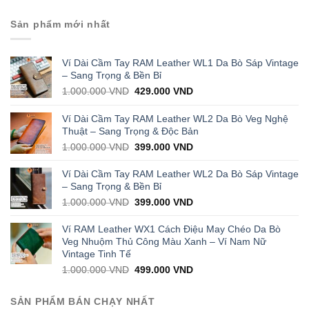
Sản phẩm mới nhất
Ví Dài Cầm Tay RAM Leather WL1 Da Bò Sáp Vintage
– Sang Trọng & Bền Bỉ
Original
Current
1.000.000
VND
429.000
VND
price
price
was:
is:
Ví Dài Cầm Tay RAM Leather WL2 Da Bò Veg Nghệ
1.000.000 VND.
429.000 VND.
Thuật – Sang Trọng & Độc Bản
Original
Current
1.000.000
VND
399.000
VND
price
price
was:
is:
Ví Dài Cầm Tay RAM Leather WL2 Da Bò Sáp Vintage
1.000.000 VND.
399.000 VND.
– Sang Trọng & Bền Bỉ
Original
Current
1.000.000
VND
399.000
VND
price
price
was:
is:
Ví RAM Leather WX1 Cách Điệu May Chéo Da Bò
1.000.000 VND.
399.000 VND.
Veg Nhuộm Thủ Công Màu Xanh – Ví Nam Nữ
Vintage Tinh Tế
Original
Current
1.000.000
VND
499.000
VND
price
price
was:
is:
SẢN PHẨM BÁN CHẠY NHẤT
1.000.000 VND.
499.000 VND.