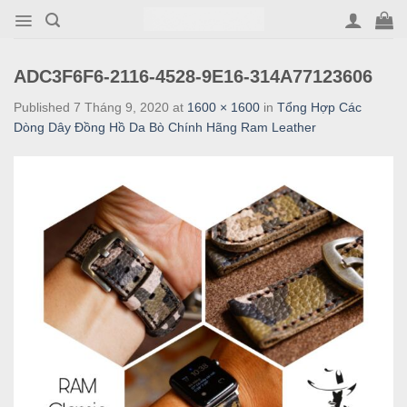
Skip
to
content
ADC3F6F6-2116-4528-9E16-314A77123606
Published
7 Tháng 9, 2020
at
1600 × 1600
in
Tổng Hợp Các
Dòng Dây Đồng Hồ Da Bò Chính Hãng Ram Leather