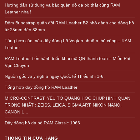
Hướng dẫn sử dụng và bảo quản đồ da bò thật cùng RAM
Leather nha !
Đệm Bundstrap quân đội RAM Leather B2 nhỏ dành cho đồng hồ
từ 25mm đến 38mm
Tổng hợp các màu dây đồng hồ Vegtan nhuộm thủ công – RAM
Leather
RAM Leather tiến hành triển khai mã QR thanh toán – Miễn Phí
Vận Chuyển
Nguồn gốc và ý nghĩa ngày Quốc tế Thiếu nhi 1-6.
Tổng hợp dây đồng hồ RAM Leather
MICRO-CONTRAST, YẾU TỐ QUANG HỌC CHỤP HÌNH QUAN
TRỌNG NHẤT : ZEISS, LEICA, SIGMA ART, NIKON NANO,
CANON L…
Dây đồng hồ da bò RAM Classic 1963
THÔNG TIN CỬA HÀNG