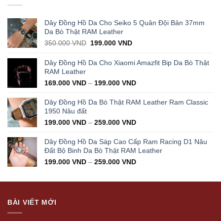
Dây Đồng Hồ Da Cho Seiko 5 Quân Đội Bản 37mm
Da Bò Thật RAM Leather
Original
Current
350.000
VND
199.000
VND
price
price
was:
is:
Dây Đồng Hồ Da Cho Xiaomi Amazfit Bip Da Bò Thật
350.000 VND.
199.000 VND.
RAM Leather
169.000
VND
–
199.000
VND
Dây Đồng Hồ Da Bò Thật RAM Leather Ram Classic
1950 Nâu đất
199.000
VND
–
259.000
VND
Dây Đồng Hồ Da Sáp Cao Cấp Ram Racing D1 Nâu
Đất Bộ Binh Da Bò Thật RAM Leather
199.000
VND
–
259.000
VND
BÀI VIẾT MỚI