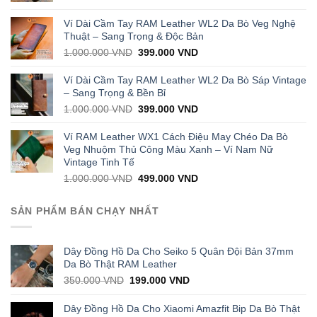
price
price
was:
is:
Ví Dài Cầm Tay RAM Leather WL2 Da Bò Veg Nghệ
1.000.000 VND.
429.000 VND.
Thuật – Sang Trọng & Độc Bản
Original
Current
1.000.000
VND
399.000
VND
price
price
was:
is:
Ví Dài Cầm Tay RAM Leather WL2 Da Bò Sáp Vintage
1.000.000 VND.
399.000 VND.
– Sang Trọng & Bền Bỉ
Original
Current
1.000.000
VND
399.000
VND
price
price
was:
is:
Ví RAM Leather WX1 Cách Điệu May Chéo Da Bò
1.000.000 VND.
399.000 VND.
Veg Nhuộm Thủ Công Màu Xanh – Ví Nam Nữ
Vintage Tinh Tế
Original
Current
1.000.000
VND
499.000
VND
price
price
was:
is:
SẢN PHẨM BÁN CHẠY NHẤT
1.000.000 VND.
499.000 VND.
Dây Đồng Hồ Da Cho Seiko 5 Quân Đội Bản 37mm
Da Bò Thật RAM Leather
Original
Current
350.000
VND
199.000
VND
price
price
was:
is:
Dây Đồng Hồ Da Cho Xiaomi Amazfit Bip Da Bò Thật