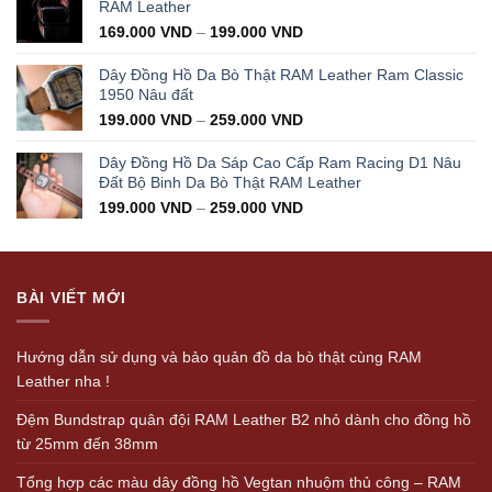
350.000 VND.
199.000 VND.
RAM Leather
169.000
VND
–
199.000
VND
Dây Đồng Hồ Da Bò Thật RAM Leather Ram Classic
1950 Nâu đất
199.000
VND
–
259.000
VND
Dây Đồng Hồ Da Sáp Cao Cấp Ram Racing D1 Nâu
Đất Bộ Binh Da Bò Thật RAM Leather
199.000
VND
–
259.000
VND
BÀI VIẾT MỚI
Hướng dẫn sử dụng và bảo quản đồ da bò thật cùng RAM
Leather nha !
Đệm Bundstrap quân đội RAM Leather B2 nhỏ dành cho đồng hồ
từ 25mm đến 38mm
Tổng hợp các màu dây đồng hồ Vegtan nhuộm thủ công – RAM