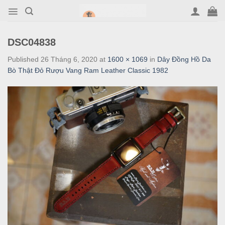
Skip
to
content
DSC04838
Published
26 Tháng 6, 2020
at
1600 × 1069
in
Dây Đồng Hồ Da
Bò Thật Đỏ Rượu Vang Ram Leather Classic 1982