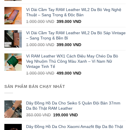
price
price
was:
is:
Ví Dài Cầm Tay RAM Leather WL2 Da Bò Veg Nghệ
1.000.000 VND.
429.000 VND.
Thuật – Sang Trọng & Độc Bản
Original
Current
1.000.000
VND
399.000
VND
price
price
was:
is:
Ví Dài Cầm Tay RAM Leather WL2 Da Bò Sáp Vintage
1.000.000 VND.
399.000 VND.
– Sang Trọng & Bền Bỉ
Original
Current
1.000.000
VND
399.000
VND
price
price
was:
is:
Ví RAM Leather WX1 Cách Điệu May Chéo Da Bò
1.000.000 VND.
399.000 VND.
Veg Nhuộm Thủ Công Màu Xanh – Ví Nam Nữ
Vintage Tinh Tế
Original
Current
1.000.000
VND
499.000
VND
price
price
was:
is:
SẢN PHẨM BÁN CHẠY NHẤT
1.000.000 VND.
499.000 VND.
Dây Đồng Hồ Da Cho Seiko 5 Quân Đội Bản 37mm
Da Bò Thật RAM Leather
Original
Current
350.000
VND
199.000
VND
price
price
was:
is:
Dây Đồng Hồ Da Cho Xiaomi Amazfit Bip Da Bò Thật