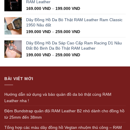
350.000 VND.
199.000 VND.
RAM Leather
169.000
VND
–
199.000
VND
Dây Đồng Hồ Da Bò Thật RAM Leather Ram Classic
1950 Nâu đất
199.000
VND
–
259.000
VND
Dây Đồng Hồ Da Sáp Cao Cấp Ram Racing D1 Nâu
Đất Bộ Binh Da Bò Thật RAM Leather
199.000
VND
–
259.000
VND
BÀI VIẾT MỚI
Hướng dẫn sử dụng và bảo quản đồ da bò thật cùng RAM
Leather nha !
Đệm Bundstrap quân đội RAM Leather B2 nhỏ dành cho đồng hồ
từ 25mm đến 38mm
Tổng hợp các màu dây đồng hồ Vegtan nhuộm thủ công – RAM