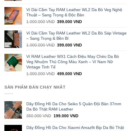
price
price
was:
is:
Ví Dài Cầm Tay RAM Leather WL2 Da Bò Veg Nghệ
1.000.000 VND.
429.000 VND.
Thuật – Sang Trọng & Độc Bản
Original
Current
1.000.000
VND
399.000
VND
price
price
was:
is:
Ví Dài Cầm Tay RAM Leather WL2 Da Bò Sáp Vintage
1.000.000 VND.
399.000 VND.
– Sang Trọng & Bền Bỉ
Original
Current
1.000.000
VND
399.000
VND
price
price
was:
is:
Ví RAM Leather WX1 Cách Điệu May Chéo Da Bò
1.000.000 VND.
399.000 VND.
Veg Nhuộm Thủ Công Màu Xanh – Ví Nam Nữ
Vintage Tinh Tế
Original
Current
1.000.000
VND
499.000
VND
price
price
was:
is:
SẢN PHẨM BÁN CHẠY NHẤT
1.000.000 VND.
499.000 VND.
Dây Đồng Hồ Da Cho Seiko 5 Quân Đội Bản 37mm
Da Bò Thật RAM Leather
Original
Current
350.000
VND
199.000
VND
price
price
was:
is:
Dây Đồng Hồ Da Cho Xiaomi Amazfit Bip Da Bò Thật