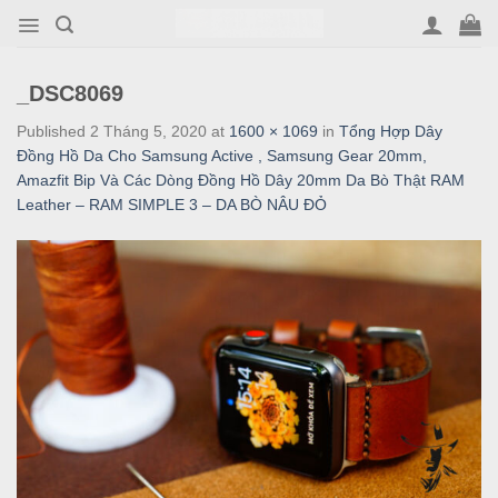
Skip
to
content
_DSC8069
Published
2 Tháng 5, 2020
at
1600 × 1069
in
Tổng Hợp Dây
Đồng Hồ Da Cho Samsung Active , Samsung Gear 20mm,
Amazfit Bip Và Các Dòng Đồng Hồ Dây 20mm Da Bò Thật RAM
Leather – RAM SIMPLE 3 – DA BÒ NÂU ĐỎ