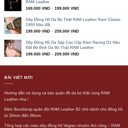
350.000 VND.
199.000 VND.
RAM Leather
169.000
VND
–
199.000
VND
Dây Đồng Hồ Da Bò Thật RAM Leather Ram Classic
1950 Nâu đất
199.000
VND
–
259.000
VND
Dây Đồng Hồ Da Sáp Cao Cấp Ram Racing D1 Nâu
Đất Bộ Binh Da Bò Thật RAM Leather
199.000
VND
–
259.000
VND
BÀI VIẾT MỚI
Hướng dẫn sử dụng và bảo quản đồ da bò thật cùng RAM
Leather nha !
Đệm Bundstrap quân đội RAM Leather B2 nhỏ dành cho đồng hồ
từ 25mm đến 38mm
Tổng hợp các màu dây đồng hồ Vegtan nhuộm thủ công – RAM