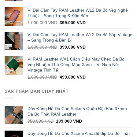
price
price
was:
is:
Ví Dài Cầm Tay RAM Leather WL2 Da Bò Veg Nghệ
1.000.000 VND.
429.000 VND.
Thuật – Sang Trọng & Độc Bản
Original
Current
1.000.000
VND
399.000
VND
price
price
was:
is:
Ví Dài Cầm Tay RAM Leather WL2 Da Bò Sáp Vintage
1.000.000 VND.
399.000 VND.
– Sang Trọng & Bền Bỉ
Original
Current
1.000.000
VND
399.000
VND
price
price
was:
is:
Ví RAM Leather WX1 Cách Điệu May Chéo Da Bò
1.000.000 VND.
399.000 VND.
Veg Nhuộm Thủ Công Màu Xanh – Ví Nam Nữ
Vintage Tinh Tế
Original
Current
1.000.000
VND
499.000
VND
price
price
was:
is:
SẢN PHẨM BÁN CHẠY NHẤT
1.000.000 VND.
499.000 VND.
Dây Đồng Hồ Da Cho Seiko 5 Quân Đội Bản 37mm
Da Bò Thật RAM Leather
Original
Current
350.000
VND
199.000
VND
price
price
was:
is:
Dây Đồng Hồ Da Cho Xiaomi Amazfit Bip Da Bò Thật