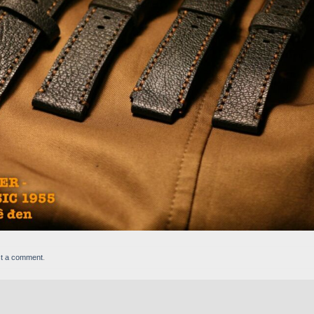
t a comment
.