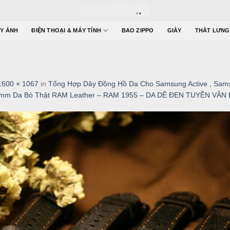
Y ẢNH
ĐIỆN THOẠI & MÁY TÍNH
BAO ZIPPO
GIÀY
THẮT LƯNG
1600 × 1067
in
Tổng Hợp Dây Đồng Hồ Da Cho Samsung Active , Sams
0mm Da Bò Thật RAM Leather – RAM 1955 – DA DÊ ĐEN TUYỀN VÂN