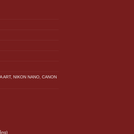
A ART, NIKON NANO, CANON
ẵng)