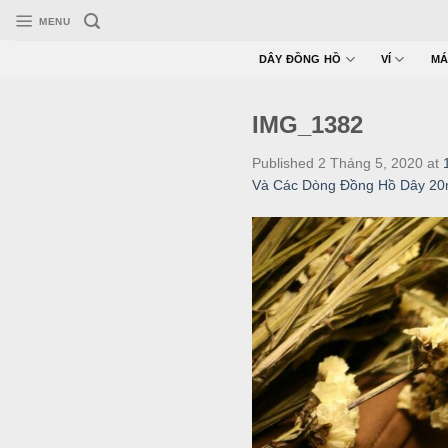
Skip
MENU
to
content
DÂY ĐỒNG HỒ
VÍ
MÁ
IMG_1382
Published
2 Tháng 5, 2020
at
Và Các Dòng Đồng Hồ Dây 2