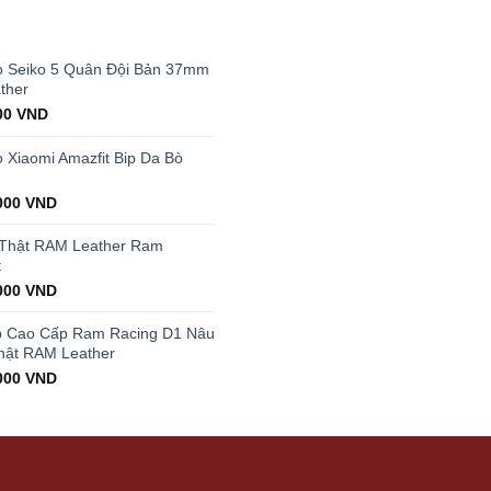
T
 Seiko 5 Quân Đội Bản 37mm
ther
al
Current
00
VND
price
is:
Xiaomi Amazfit Bip Da Bò
00 VND.
199.000 VND.
000
VND
 Thật RAM Leather Ram
t
000
VND
p Cao Cấp Ram Racing D1 Nâu
hật RAM Leather
000
VND