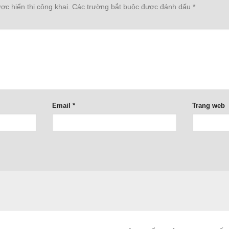
c hiển thị công khai.
Các trường bắt buộc được đánh dấu
*
Email
*
Trang web