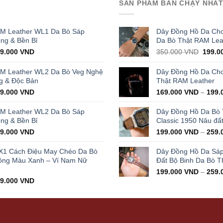
SẢN PHẨM BÁN CHẠY NHẤ
AM Leather WL1 Da Bò Sáp
Dây Đồng Hồ Da Cho
ọng & Bền Bỉ
Da Bò Thật RAM Lea
iginal
Current
Origin
29.000
VND
350.000
VND
199.0
ice
price
price
s:
is:
was:
AM Leather WL2 Da Bò Veg Nghệ
Dây Đồng Hồ Da Cho 
000.000 VND.
429.000 VND.
350.0
g & Độc Bản
Thật RAM Leather
iginal
Current
99.000
VND
169.000
VND
–
199.
ice
price
s:
is:
AM Leather WL2 Da Bò Sáp
Dây Đồng Hồ Da Bò
000.000 VND.
399.000 VND.
ọng & Bền Bỉ
Classic 1950 Nâu đấ
iginal
Current
99.000
VND
199.000
VND
–
259.
ice
price
s:
is:
X1 Cách Điệu May Chéo Da Bò
Dây Đồng Hồ Da Sá
000.000 VND.
399.000 VND.
ông Màu Xanh – Ví Nam Nữ
Đất Bộ Binh Da Bò T
199.000
VND
–
259.
iginal
Current
99.000
VND
ice
price
s:
is:
000.000 VND.
499.000 VND.