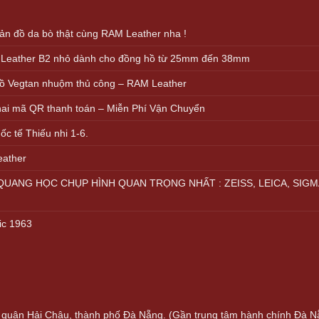
n đồ da bò thật cùng RAM Leather nha !
 Leather B2 nhỏ dành cho đồng hồ từ 25mm đến 38mm
ồ Vegtan nhuộm thủ công – RAM Leather
khai mã QR thanh toán – Miễn Phí Vận Chuyển
c tế Thiếu nhi 1-6.
eather
UANG HỌC CHỤP HÌNH QUAN TRỌNG NHẤT : ZEISS, LEICA, SIGM
ic 1963
quận Hải Châu, thành phố Đà Nẵng. (Gần trung tâm hành chính Đà N