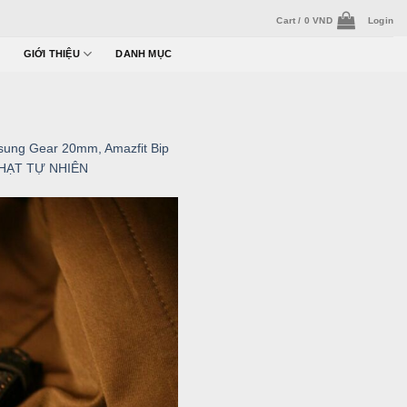
Cart /
0
VND
Login
GIỚI THIỆU
DANH MỤC
ung Gear 20mm, Amazfit Bip
 HẠT TỰ NHIÊN