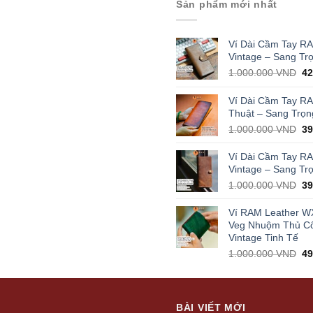
Sản phẩm mới nhất
Ví Dài Cầm Tay R
Vintage – Sang Tr
Or
1.000.000
VND
4
pr
wa
Ví Dài Cầm Tay R
1.
Thuật – Sang Trọn
Or
1.000.000
VND
3
pr
wa
Ví Dài Cầm Tay R
1.
Vintage – Sang Tr
Or
1.000.000
VND
3
pr
wa
Ví RAM Leather W
1.
Veg Nhuộm Thủ C
Vintage Tinh Tế
Or
1.000.000
VND
4
pr
wa
1.
BÀI VIẾT MỚI