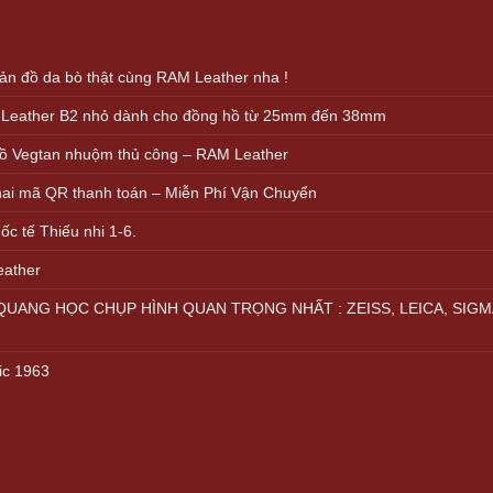
n đồ da bò thật cùng RAM Leather nha !
 Leather B2 nhỏ dành cho đồng hồ từ 25mm đến 38mm
ồ Vegtan nhuộm thủ công – RAM Leather
khai mã QR thanh toán – Miễn Phí Vận Chuyển
c tế Thiếu nhi 1-6.
eather
UANG HỌC CHỤP HÌNH QUAN TRỌNG NHẤT : ZEISS, LEICA, SIGM
ic 1963