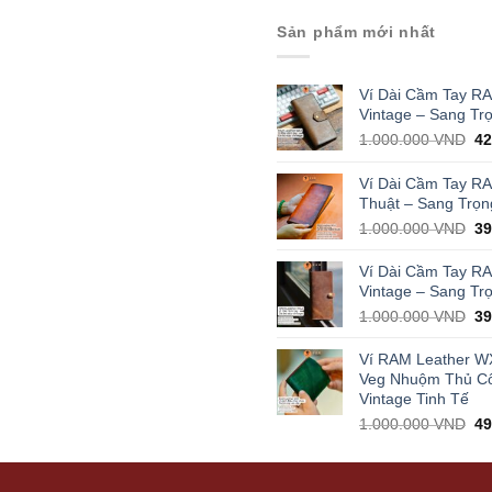
Sản phẩm mới nhất
Ví Dài Cầm Tay R
Vintage – Sang Tr
Or
1.000.000
VND
4
pr
wa
Ví Dài Cầm Tay R
1.
Thuật – Sang Trọn
Or
1.000.000
VND
3
pr
wa
Ví Dài Cầm Tay R
1.
Vintage – Sang Tr
Or
1.000.000
VND
3
pr
wa
Ví RAM Leather W
1.
Veg Nhuộm Thủ C
Vintage Tinh Tế
Or
1.000.000
VND
4
pr
wa
1.