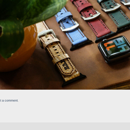
t a comment
.