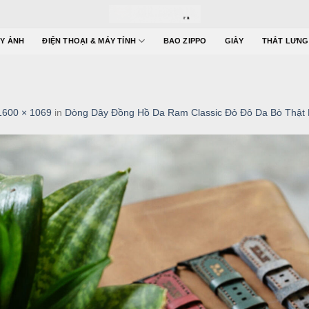
Y ẢNH
ĐIỆN THOẠI & MÁY TÍNH
BAO ZIPPO
GIÀY
THẮT LƯNG
1600 × 1069
in
Dòng Dây Đồng Hồ Da Ram Classic Đỏ Đô Da Bò Thật