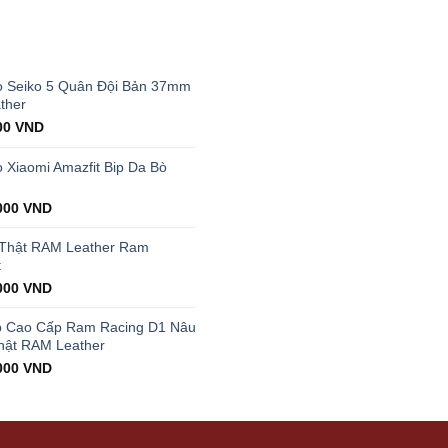
T
 Seiko 5 Quân Đội Bản 37mm
ther
al
Current
00
VND
price
is:
Xiaomi Amazfit Bip Da Bò
00 VND.
199.000 VND.
000
VND
 Thật RAM Leather Ram
t
000
VND
p Cao Cấp Ram Racing D1 Nâu
hật RAM Leather
000
VND