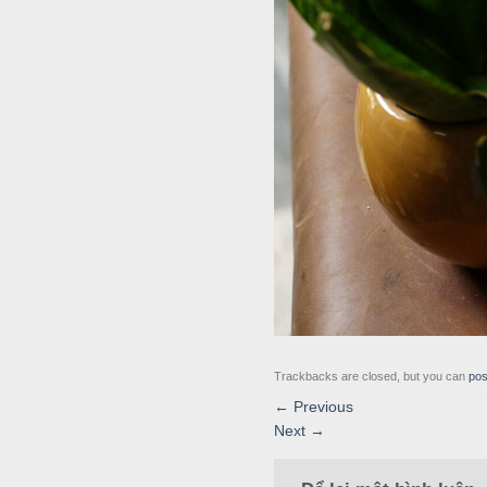
Trackbacks are closed, but you can
pos
←
Previous
Next
→