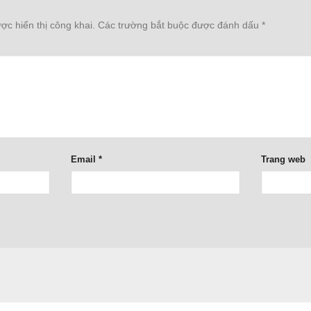
c hiển thị công khai.
Các trường bắt buộc được đánh dấu
*
Email
*
Trang web