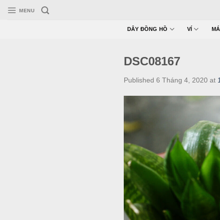
Skip
MENU
to
content
DÂY ĐỒNG HỒ
VÍ
MÁ
DSC08167
Published
6 Tháng 4, 2020
at