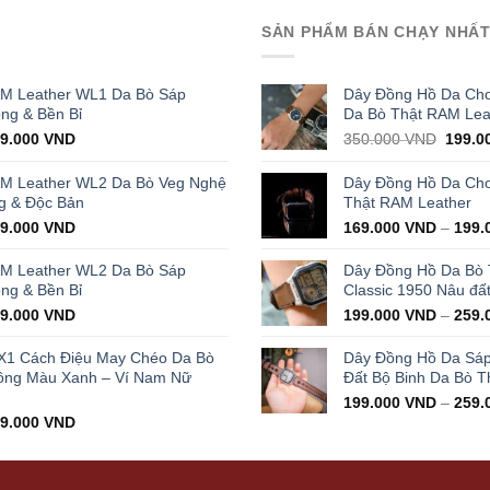
SẢN PHẨM BÁN CHẠY NHẤ
AM Leather WL1 Da Bò Sáp
Dây Đồng Hồ Da Cho
ọng & Bền Bỉ
Da Bò Thật RAM Lea
iginal
Current
Origin
29.000
VND
350.000
VND
199.0
ice
price
price
s:
is:
was:
AM Leather WL2 Da Bò Veg Nghệ
Dây Đồng Hồ Da Cho 
000.000 VND.
429.000 VND.
350.0
g & Độc Bản
Thật RAM Leather
iginal
Current
99.000
VND
169.000
VND
–
199.
ice
price
s:
is:
AM Leather WL2 Da Bò Sáp
Dây Đồng Hồ Da Bò
000.000 VND.
399.000 VND.
ọng & Bền Bỉ
Classic 1950 Nâu đấ
iginal
Current
99.000
VND
199.000
VND
–
259.
ice
price
s:
is:
X1 Cách Điệu May Chéo Da Bò
Dây Đồng Hồ Da Sá
000.000 VND.
399.000 VND.
ông Màu Xanh – Ví Nam Nữ
Đất Bộ Binh Da Bò T
199.000
VND
–
259.
iginal
Current
99.000
VND
ice
price
s:
is:
000.000 VND.
499.000 VND.