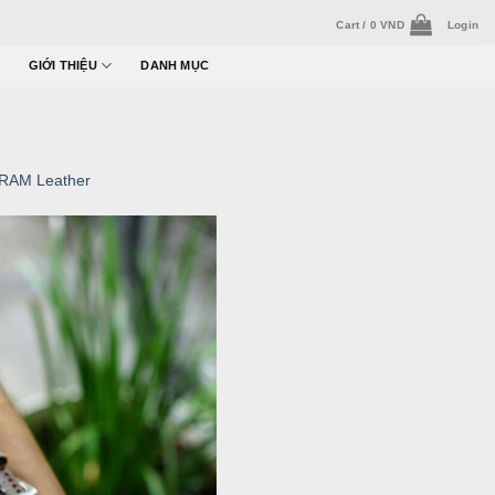
Cart /
0
VND
Login
GIỚI THIỆU
DANH MỤC
 RAM Leather