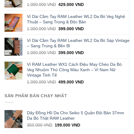
Original
Current
1.000.000
VND
429.000
VND
price
price
was:
is:
Ví Dài Cầm Tay RAM Leather WL2 Da Bò Veg Nghệ
1.000.000 VND.
429.000 VND.
Thuật – Sang Trọng & Độc Bản
Original
Current
1.000.000
VND
399.000
VND
price
price
was:
is:
Ví Dài Cầm Tay RAM Leather WL2 Da Bò Sáp Vintage
1.000.000 VND.
399.000 VND.
– Sang Trọng & Bền Bỉ
Original
Current
1.000.000
VND
399.000
VND
price
price
was:
is:
Ví RAM Leather WX1 Cách Điệu May Chéo Da Bò
1.000.000 VND.
399.000 VND.
Veg Nhuộm Thủ Công Màu Xanh – Ví Nam Nữ
Vintage Tinh Tế
Original
Current
1.000.000
VND
499.000
VND
price
price
was:
is:
SẢN PHẨM BÁN CHẠY NHẤT
1.000.000 VND.
499.000 VND.
Dây Đồng Hồ Da Cho Seiko 5 Quân Đội Bản 37mm
Da Bò Thật RAM Leather
Original
Current
350.000
VND
199.000
VND
price
price