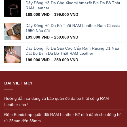
was:
is:
Dây Đồng Hồ Da Cho Xiaomi Amazfit Bip Da Bò Thật
350.000 VND.
199.000 VND.
RAM Leather
169.000
VND
–
199.000
VND
Dây Đồng Hồ Da Bò Thật RAM Leather Ram Classic
1950 Nâu đất
199.000
VND
–
259.000
VND
Dây Đồng Hồ Da Sáp Cao Cấp Ram Racing D1 Nâu
Đất Bộ Binh Da Bò Thật RAM Leather
199.000
VND
–
259.000
VND
BÀI VIẾT MỚI
Hướng dẫn sử dụng và bảo quản đồ da bò thật cùng RAM
Leather nha !
Đệm Bundstrap quân đội RAM Leather B2 nhỏ dành cho đồng hồ
từ 25mm đến 38mm