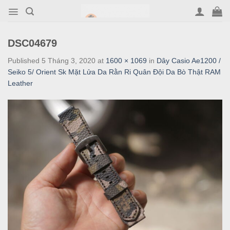
Skip
to
content
DSC04679
Published
5 Tháng 3, 2020
at
1600 × 1069
in
Dây Casio Ae1200 /
Seiko 5/ Orient Sk Mặt Lửa Da Rằn Ri Quân Đội Da Bò Thật RAM
Leather