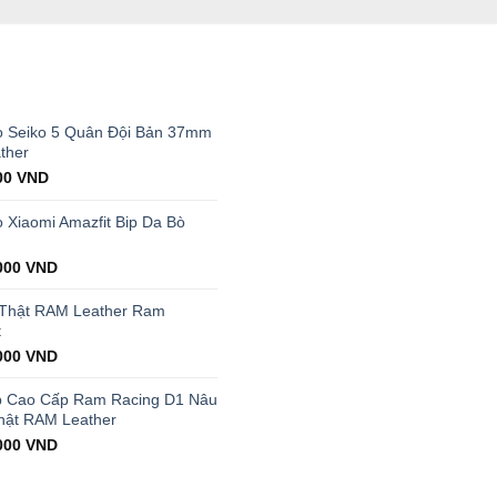
T
 Seiko 5 Quân Đội Bản 37mm
ther
al
Current
00
VND
price
is:
Xiaomi Amazfit Bip Da Bò
00 VND.
199.000 VND.
000
VND
 Thật RAM Leather Ram
t
000
VND
p Cao Cấp Ram Racing D1 Nâu
hật RAM Leather
000
VND