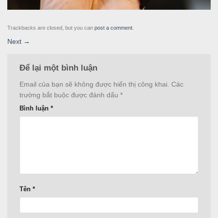
Trackbacks are closed, but you can
post a comment
.
Next
→
Để lại một bình luận
Email của bạn sẽ không được hiển thị công khai.
Các
trường bắt buộc được đánh dấu
*
Bình luận
*
Tên
*