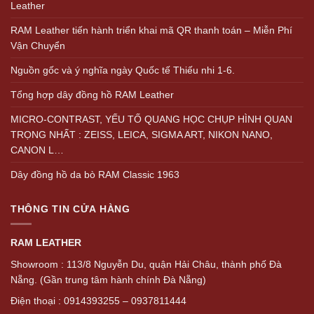
Leather
RAM Leather tiến hành triển khai mã QR thanh toán – Miễn Phí
Vận Chuyển
Nguồn gốc và ý nghĩa ngày Quốc tế Thiếu nhi 1-6.
Tổng hợp dây đồng hồ RAM Leather
MICRO-CONTRAST, YẾU TỐ QUANG HỌC CHỤP HÌNH QUAN
TRỌNG NHẤT : ZEISS, LEICA, SIGMA ART, NIKON NANO,
CANON L…
Dây đồng hồ da bò RAM Classic 1963
THÔNG TIN CỬA HÀNG
RAM LEATHER
Showroom : 113/8 Nguyễn Du, quận Hải Châu, thành phố Đà
Nẵng. (Gần trung tâm hành chính Đà Nẵng)
Điện thoại : 0914393255 – 0937811444