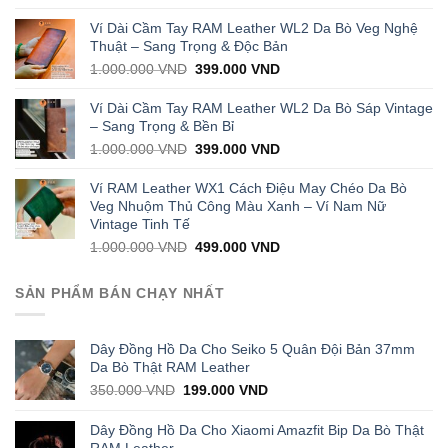
price
price
was:
is:
Ví Dài Cầm Tay RAM Leather WL2 Da Bò Veg Nghệ
1.000.000 VND.
429.000 VND.
Thuật – Sang Trọng & Độc Bản
Original
Current
1.000.000
VND
399.000
VND
price
price
was:
is:
Ví Dài Cầm Tay RAM Leather WL2 Da Bò Sáp Vintage
1.000.000 VND.
399.000 VND.
– Sang Trọng & Bền Bỉ
Original
Current
1.000.000
VND
399.000
VND
price
price
was:
is:
Ví RAM Leather WX1 Cách Điệu May Chéo Da Bò
1.000.000 VND.
399.000 VND.
Veg Nhuộm Thủ Công Màu Xanh – Ví Nam Nữ
Vintage Tinh Tế
Original
Current
1.000.000
VND
499.000
VND
price
price
was:
is:
SẢN PHẨM BÁN CHẠY NHẤT
1.000.000 VND.
499.000 VND.
Dây Đồng Hồ Da Cho Seiko 5 Quân Đội Bản 37mm
Da Bò Thật RAM Leather
Original
Current
350.000
VND
199.000
VND
price
price
was:
is:
Dây Đồng Hồ Da Cho Xiaomi Amazfit Bip Da Bò Thật
350.000 VND.
199.000 VND.