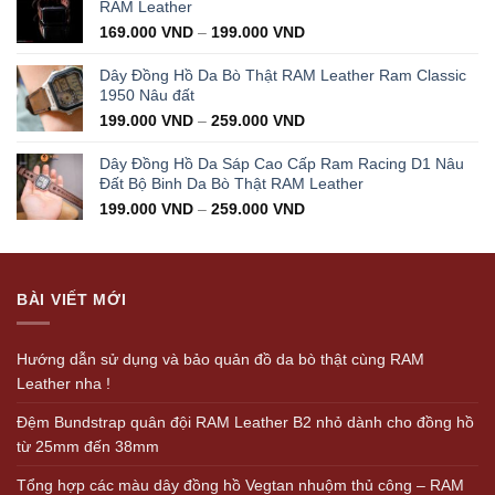
350.000 VND.
199.000 VND.
RAM Leather
169.000
VND
–
199.000
VND
Dây Đồng Hồ Da Bò Thật RAM Leather Ram Classic
1950 Nâu đất
199.000
VND
–
259.000
VND
Dây Đồng Hồ Da Sáp Cao Cấp Ram Racing D1 Nâu
Đất Bộ Binh Da Bò Thật RAM Leather
199.000
VND
–
259.000
VND
BÀI VIẾT MỚI
Hướng dẫn sử dụng và bảo quản đồ da bò thật cùng RAM
Leather nha !
Đệm Bundstrap quân đội RAM Leather B2 nhỏ dành cho đồng hồ
từ 25mm đến 38mm
Tổng hợp các màu dây đồng hồ Vegtan nhuộm thủ công – RAM