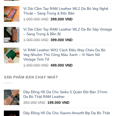
price
price
was:
is:
Ví Dài Cầm Tay RAM Leather WL2 Da Bò Veg Nghệ
1.000.000 VND.
429.000 VND.
Thuật – Sang Trọng & Độc Bản
Original
Current
1.000.000
VND
399.000
VND
price
price
was:
is:
Ví Dài Cầm Tay RAM Leather WL2 Da Bò Sáp Vintage
1.000.000 VND.
399.000 VND.
– Sang Trọng & Bền Bỉ
Original
Current
1.000.000
VND
399.000
VND
price
price
was:
is:
Ví RAM Leather WX1 Cách Điệu May Chéo Da Bò
1.000.000 VND.
399.000 VND.
Veg Nhuộm Thủ Công Màu Xanh – Ví Nam Nữ
Vintage Tinh Tế
Original
Current
1.000.000
VND
499.000
VND
price
price
was:
is:
SẢN PHẨM BÁN CHẠY NHẤT
1.000.000 VND.
499.000 VND.
Dây Đồng Hồ Da Cho Seiko 5 Quân Đội Bản 37mm
Da Bò Thật RAM Leather
Original
Current
350.000
VND
199.000
VND
price
price
was:
is:
Dây Đồng Hồ Da Cho Xiaomi Amazfit Bip Da Bò Thật