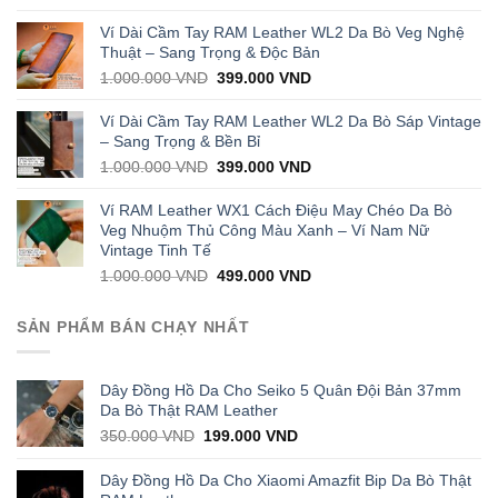
price
price
was:
is:
Ví Dài Cầm Tay RAM Leather WL2 Da Bò Veg Nghệ
1.000.000 VND.
429.000 VND.
Thuật – Sang Trọng & Độc Bản
Original
Current
1.000.000
VND
399.000
VND
price
price
was:
is:
Ví Dài Cầm Tay RAM Leather WL2 Da Bò Sáp Vintage
1.000.000 VND.
399.000 VND.
– Sang Trọng & Bền Bỉ
Original
Current
1.000.000
VND
399.000
VND
price
price
was:
is:
Ví RAM Leather WX1 Cách Điệu May Chéo Da Bò
1.000.000 VND.
399.000 VND.
Veg Nhuộm Thủ Công Màu Xanh – Ví Nam Nữ
Vintage Tinh Tế
Original
Current
1.000.000
VND
499.000
VND
price
price
was:
is:
SẢN PHẨM BÁN CHẠY NHẤT
1.000.000 VND.
499.000 VND.
Dây Đồng Hồ Da Cho Seiko 5 Quân Đội Bản 37mm
Da Bò Thật RAM Leather
Original
Current
350.000
VND
199.000
VND
price
price
was:
is:
Dây Đồng Hồ Da Cho Xiaomi Amazfit Bip Da Bò Thật
350.000 VND.
199.000 VND.