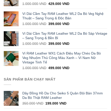
Original
Current
1.000.000
VND
429.000
VND
price
price
was:
is:
Ví Dài Cầm Tay RAM Leather WL2 Da Bò Veg Nghệ
1.000.000 VND.
429.000 VND.
Thuật – Sang Trọng & Độc Bản
Original
Current
1.000.000
VND
399.000
VND
price
price
was:
is:
Ví Dài Cầm Tay RAM Leather WL2 Da Bò Sáp Vintage
1.000.000 VND.
399.000 VND.
– Sang Trọng & Bền Bỉ
Original
Current
1.000.000
VND
399.000
VND
price
price
was:
is:
Ví RAM Leather WX1 Cách Điệu May Chéo Da Bò
1.000.000 VND.
399.000 VND.
Veg Nhuộm Thủ Công Màu Xanh – Ví Nam Nữ
Vintage Tinh Tế
Original
Current
1.000.000
VND
499.000
VND
price
price
was:
is:
SẢN PHẨM BÁN CHẠY NHẤT
1.000.000 VND.
499.000 VND.
Dây Đồng Hồ Da Cho Seiko 5 Quân Đội Bản 37mm
Da Bò Thật RAM Leather
Original
Current
350.000
VND
199.000
VND
price
price