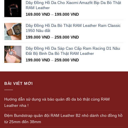
was:
is:
Dây Đồng Hồ Da Cho Xiaomi Amazfit Bip Da Bò Thật
350.000 VND.
199.000 VND.
RAM Leather
169.000
VND
–
199.000
VND
Dây Đồng Hồ Da Bò Thật RAM Leather Ram Classic
1950 Nâu đất
199.000
VND
–
259.000
VND
Dây Đồng Hồ Da Sáp Cao Cấp Ram Racing D1 Nâu
Đất Bộ Binh Da Bò Thật RAM Leather
199.000
VND
–
259.000
VND
BÀI VIẾT MỚI
Hướng dẫn sử dụng và bảo quản đồ da bò thật cùng RAM
Leather nha !
Đệm Bundstrap quân đội RAM Leather B2 nhỏ dành cho đồng hồ
từ 25mm đến 38mm