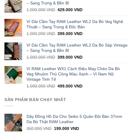
– Sang Trọng & Bền Bỉ
Original
Current
1.000.000
VND
429.000
VND
price
price
was:
is:
Ví Dài Cầm Tay RAM Leather WL2 Da Bò Veg Nghệ
1.000.000 VND.
429.000 VND.
Thuật – Sang Trọng & Độc Bản
Original
Current
1.000.000
VND
399.000
VND
price
price
was:
is:
Ví Dài Cầm Tay RAM Leather WL2 Da Bò Sáp Vintage
1.000.000 VND.
399.000 VND.
– Sang Trọng & Bền Bỉ
Original
Current
1.000.000
VND
399.000
VND
price
price
was:
is:
Ví RAM Leather WX1 Cách Điệu May Chéo Da Bò
1.000.000 VND.
399.000 VND.
Veg Nhuộm Thủ Công Màu Xanh – Ví Nam Nữ
Vintage Tinh Tế
Original
Current
1.000.000
VND
499.000
VND
price
price
was:
is:
SẢN PHẨM BÁN CHẠY NHẤT
1.000.000 VND.
499.000 VND.
Dây Đồng Hồ Da Cho Seiko 5 Quân Đội Bản 37mm
Da Bò Thật RAM Leather
Original
Current
350.000
VND
199.000
VND