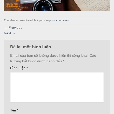
Trackbacks are closed, but you can
post a comment
.
←
Previous
Next
→
Để lại một bình luận
Email của bạn sẽ không được hiển thị công khai.
Các
trường bắt buộc được đánh dấu
*
Bình luận
*
Tên
*