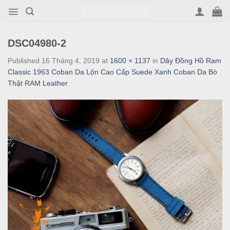
Skip
to
content
DSC04980-2
Published
16 Tháng 4, 2019
at
1600 × 1137
in
Dây Đồng Hồ Ram
Classic 1963 Coban Da Lộn Cao Cấp Suede Xanh Coban Da Bò
Thật RAM Leather