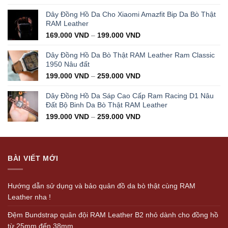
price
price
was:
is:
Dây Đồng Hồ Da Cho Xiaomi Amazfit Bip Da Bò Thật
350.000 VND.
199.000 VND.
RAM Leather
169.000
VND
–
199.000
VND
Dây Đồng Hồ Da Bò Thật RAM Leather Ram Classic
1950 Nâu đất
199.000
VND
–
259.000
VND
Dây Đồng Hồ Da Sáp Cao Cấp Ram Racing D1 Nâu
Đất Bộ Binh Da Bò Thật RAM Leather
199.000
VND
–
259.000
VND
BÀI VIẾT MỚI
Hướng dẫn sử dụng và bảo quản đồ da bò thật cùng RAM
Leather nha !
Đệm Bundstrap quân đội RAM Leather B2 nhỏ dành cho đồng hồ
từ 25mm đến 38mm