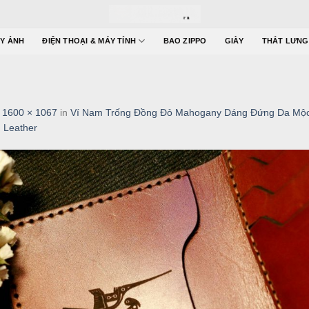
Y ẢNH
ĐIỆN THOẠI & MÁY TÍNH
BAO ZIPPO
GIÀY
THẮT LƯNG
t
1600 × 1067
in
Ví Nam Trống Đồng Đỏ Mahogany Dáng Đứng Da Mộ
 Leather