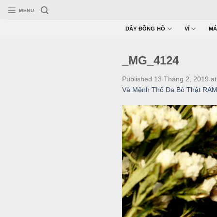
Skip
MENU
to
content
DÂY ĐỒNG HỒ
VÍ
MÁ
_MG_4124
Published
13 Tháng 2, 2019
a
Và Mệnh Thổ Da Bò Thật RAM