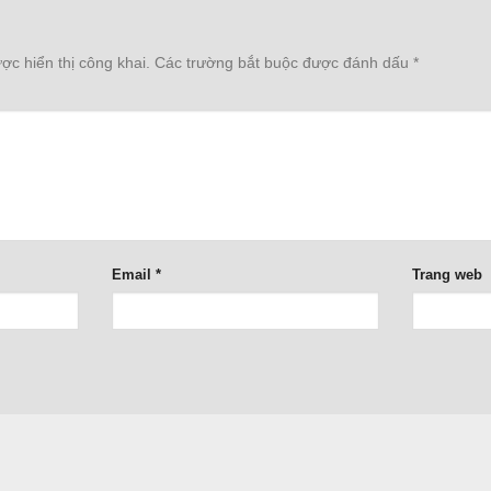
c hiển thị công khai.
Các trường bắt buộc được đánh dấu
*
Email
*
Trang web