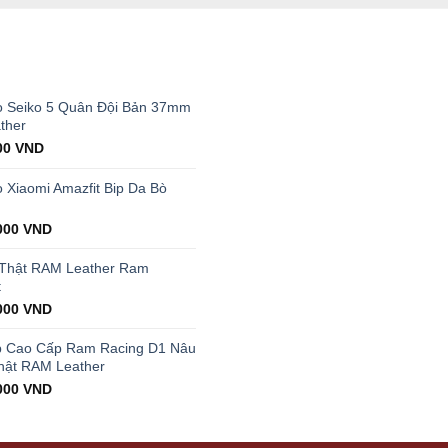
T
 Seiko 5 Quân Đội Bản 37mm
ther
al
Current
00
VND
price
is:
Xiaomi Amazfit Bip Da Bò
00 VND.
199.000 VND.
000
VND
 Thật RAM Leather Ram
t
000
VND
p Cao Cấp Ram Racing D1 Nâu
hật RAM Leather
000
VND