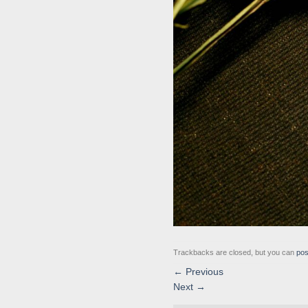
Trackbacks are closed, but you can
pos
←
Previous
Next
→