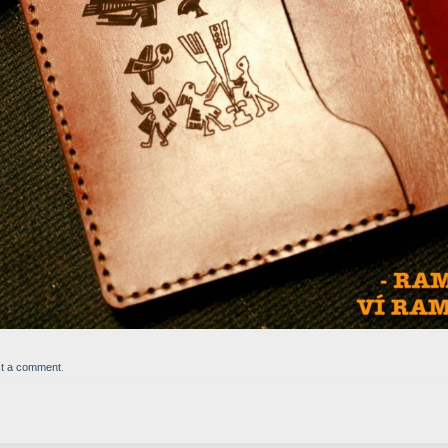
t a comment
.