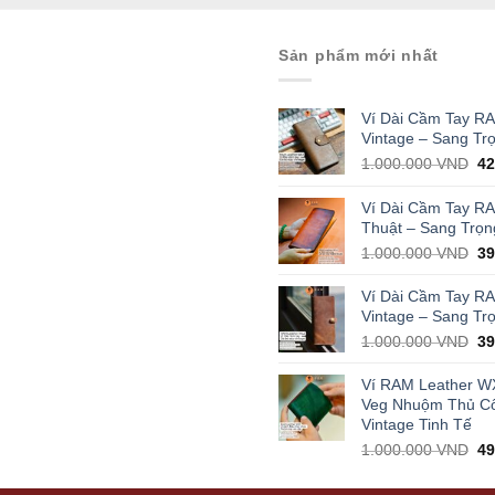
Sản phẩm mới nhất
Ví Dài Cầm Tay R
Vintage – Sang Tr
Or
1.000.000
VND
4
pr
wa
Ví Dài Cầm Tay R
1.
Thuật – Sang Trọn
Or
1.000.000
VND
3
pr
wa
Ví Dài Cầm Tay R
1.
Vintage – Sang Tr
Or
1.000.000
VND
3
pr
wa
Ví RAM Leather W
1.
Veg Nhuộm Thủ C
Vintage Tinh Tế
Or
1.000.000
VND
4
pr
wa