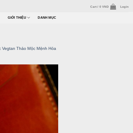
Cart /
0
VND
Login
GIỚI THIỆU
DANH MỤC
c Vegtan Thảo Mộc Mệnh Hỏa