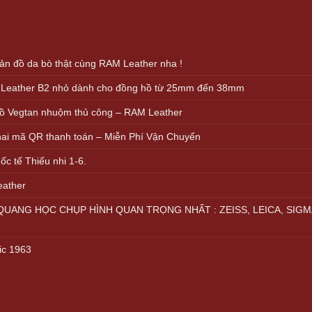
000.000 VND.
499.000 VND.
n đồ da bò thật cùng RAM Leather nha !
 Leather B2 nhỏ dành cho đồng hồ từ 25mm đến 38mm
ồ Vegtan nhuộm thủ công – RAM Leather
khai mã QR thanh toán – Miễn Phí Vận Chuyển
c tế Thiếu nhi 1-6.
eather
UANG HỌC CHỤP HÌNH QUAN TRỌNG NHẤT : ZEISS, LEICA, SIGM
ic 1963