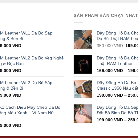
SẢN PHẨM BÁN CHẠY NHẤ
AM Leather WL1 Da Bò Sáp
Dây Đồng Hồ Da Cho
ọng & Bền Bỉ
Da Bò Thật RAM Lea
iginal
Current
Origin
29.000
VND
350.000
VND
199.0
ice
price
price
s:
is:
was:
AM Leather WL2 Da Bò Veg Nghệ
Dây Đồng Hồ Da Cho 
000.000 VND.
429.000 VND.
350.0
g & Độc Bản
Thật RAM Leather
iginal
Current
99.000
VND
169.000
VND
–
199.
ice
price
s:
is:
AM Leather WL2 Da Bò Sáp
Dây Đồng Hồ Da Bò
000.000 VND.
399.000 VND.
ọng & Bền Bỉ
Classic 1950 Nâu đấ
iginal
Current
99.000
VND
199.000
VND
–
259.
ice
price
s:
is:
X1 Cách Điệu May Chéo Da Bò
Dây Đồng Hồ Da Sá
000.000 VND.
399.000 VND.
ông Màu Xanh – Ví Nam Nữ
Đất Bộ Binh Da Bò T
199.000
VND
–
259.
iginal
Current
99.000
VND
ice
price
s:
is: