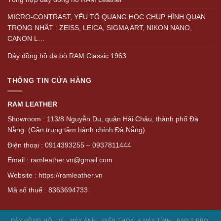
MICRO-CONTRAST, YẾU TỐ QUANG HỌC CHỤP HÌNH QUAN
TRỌNG NHẤT : ZEISS, LEICA, SIGMA ART, NIKON NANO,
CANON L…
Dây đồng hồ da bò RAM Classic 1963
THÔNG TIN CỬA HÀNG
RAM LEATHER
Showroom : 113/8 Nguyễn Du, quận Hải Châu, thành phố Đà
Nẵng. (Gần trung tâm hành chính Đà Nẵng)
Điện thoại : 0914393255 – 0937811444
Email : ramleather.vn@gmail.com
Website : https://ramleather.vn
Mã số thuế : 8363694733
DÂY ĐỒNG HỒ
VÍ
MÁY ẢNH
ĐIỆN THOẠI & MÁY TÍNH
BAO ZIPPO