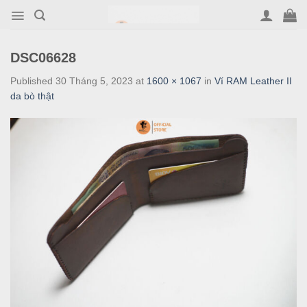
Skip
to
content
DSC06628
Published
30 Tháng 5, 2023
at
1600 × 1067
in
Ví RAM Leather II
da bò thật