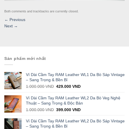
Both comments and trackbacks are currently closed.
←
Previous
Next
→
Sản phẩm mới nhất
Ví Dài Cầm Tay RAM Leather WL1 Da Bò Sáp Vintage
– Sang Trọng & Bền Bỉ
Original
Current
1.000.000
VND
429.000
VND
price
price
was:
is:
Ví Dài Cầm Tay RAM Leather WL2 Da Bò Veg Nghệ
1.000.000 VND.
429.000 VND.
Thuật – Sang Trọng & Độc Bản
Original
Current
1.000.000
VND
399.000
VND
price
price
was:
is:
Ví Dài Cầm Tay RAM Leather WL2 Da Bò Sáp Vintage
1.000.000 VND.
399.000 VND.
– Sang Trọng & Bền Bỉ