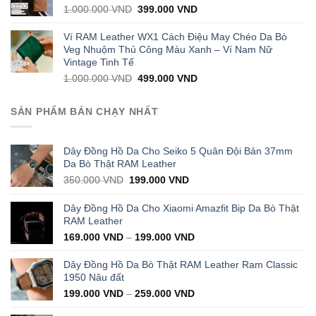
Original
Current
1.000.000
VND
399.000
VND
price
price
was:
is:
Ví RAM Leather WX1 Cách Điệu May Chéo Da Bò
1.000.000 VND.
399.000 VND.
Veg Nhuộm Thủ Công Màu Xanh – Ví Nam Nữ
Vintage Tinh Tế
Original
Current
1.000.000
VND
499.000
VND
price
price
was:
is:
SẢN PHẨM BÁN CHẠY NHẤT
1.000.000 VND.
499.000 VND.
Dây Đồng Hồ Da Cho Seiko 5 Quân Đội Bản 37mm
Da Bò Thật RAM Leather
Original
Current
350.000
VND
199.000
VND
price
price
was:
is:
Dây Đồng Hồ Da Cho Xiaomi Amazfit Bip Da Bò Thật
350.000 VND.
199.000 VND.
RAM Leather
169.000
VND
–
199.000
VND
Dây Đồng Hồ Da Bò Thật RAM Leather Ram Classic
1950 Nâu đất
199.000
VND
–
259.000
VND