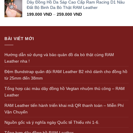
Dây Đồng Hồ Da Sáp Cao Cấp Ram Racing D1 Nâu
Đất Bộ Binh Da Bò Thật RAM Leather
199.000
VND
–
259.000
VND
BÀI VIẾT MỚI
Hướng dẫn sử dụng và bảo quản đồ da bò thật cùng RAM
Leather nha !
Đệm Bundstrap quân đội RAM Leather B2 nhỏ dành cho đồng hồ
từ 25mm đến 38mm
Tổng hợp các màu dây đồng hồ Vegtan nhuộm thủ công – RAM
Leather
RAM Leather tiến hành triển khai mã QR thanh toán – Miễn Phí
Vận Chuyển
Nguồn gốc và ý nghĩa ngày Quốc tế Thiếu nhi 1-6.
Tổng hợp dây đồng hồ RAM Leather